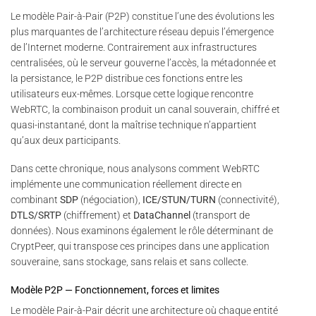
Le modèle Pair-à-Pair (P2P) constitue l’une des évolutions les
plus marquantes de l’architecture réseau depuis l’émergence
de l’Internet moderne. Contrairement aux infrastructures
centralisées, où le serveur gouverne l’accès, la métadonnée et
la persistance, le P2P distribue ces fonctions entre les
utilisateurs eux-mêmes. Lorsque cette logique rencontre
WebRTC, la combinaison produit un canal souverain, chiffré et
quasi-instantané, dont la maîtrise technique n’appartient
qu’aux deux participants.
Dans cette chronique, nous analysons comment WebRTC
implémente une communication réellement directe en
combinant
SDP
(négociation),
ICE/STUN/TURN
(connectivité),
DTLS/SRTP
(chiffrement) et
DataChannel
(transport de
données). Nous examinons également le rôle déterminant de
CryptPeer, qui transpose ces principes dans une application
souveraine, sans stockage, sans relais et sans collecte.
Modèle P2P — Fonctionnement, forces et limites
Le modèle Pair-à-Pair décrit une architecture où chaque entité