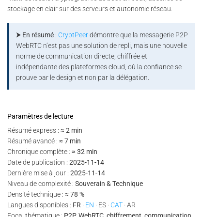
stockage en clair sur des serveurs et autonomie réseau.
⮞ En résumé
:
CryptPeer
démontre que la messagerie P2P
WebRTC n’est pas une solution de repli, mais une nouvelle
norme de communication directe, chiffrée et
indépendante des plateformes cloud, où la confiance se
prouve par le design et non par la délégation.
Paramètres de lecture
Résumé express :
≈ 2 min
Résumé avancé :
≈ 7 min
Chronique complète :
≈ 32 min
Date de publication :
2025-11-14
Dernière mise à jour :
2025-11-14
Niveau de complexité :
Souverain & Technique
Densité technique :
≈ 78 %
Langues disponibles :
FR
·
EN
· ES ·
CAT
· AR
Focal thématique :
P2P, WebRTC, chiffrement, communication