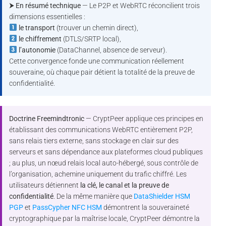
⮞ En résumé technique
— Le P2P et WebRTC réconcilient trois
dimensions essentielles :
le transport
(trouver un chemin direct),
le chiffrement
(DTLS/SRTP local),
l’autonomie
(DataChannel, absence de serveur).
Cette convergence fonde une communication réellement
souveraine, où chaque pair détient la totalité de la preuve de
confidentialité.
Doctrine Freemindtronic
— CryptPeer applique ces principes en
établissant des communications WebRTC entièrement P2P,
sans relais tiers externe, sans stockage en clair sur des
serveurs et sans dépendance aux plateformes cloud publiques
; au plus, un nœud relais local auto-hébergé, sous contrôle de
l’organisation, achemine uniquement du trafic chiffré. Les
utilisateurs détiennent
la clé, le canal et la preuve de
confidentialité
. De la même manière que
DataShielder HSM
PGP
et
PassCypher NFC HSM
démontrent la souveraineté
cryptographique par la maîtrise locale, CryptPeer démontre la