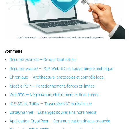
✪ Illustration — représentation symbolique de la souveraineté
individuelle numérique, où le cerveau et le cadenas incarnent la
Sommaire
preuve par la conception et la liberté prouvée par la maîtrise de
Résumé express — Ce qu’il faut retenir
ses secrets.
Résumé avancé — P2P, WebRTC et souveraineté technique
Chronique — Architecture, protocoles et contrôle local
Modèle P2P — Fonctionnement, forces et limites
WebRTC — Négociation, chiffrement et flux directs
ICE, STUN, TURN — Traversée NAT et résilience
DataChannel — Échanges souverains hors média
Application CryptPeer — Communication directe prouvée