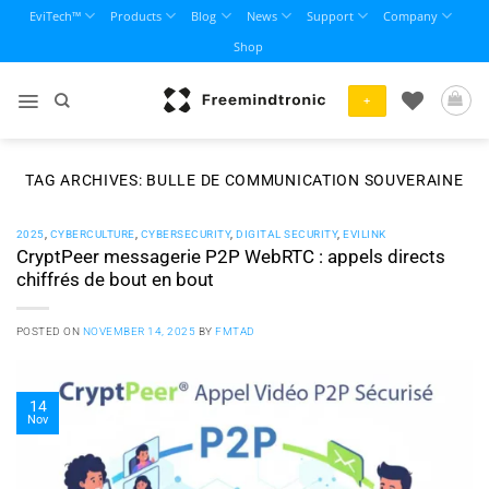
Skip
EviTech™
Products
Blog
News
Support
Company
to
Shop
content
+
TAG ARCHIVES:
BULLE DE COMMUNICATION SOUVERAINE
2025
,
CYBERCULTURE
,
CYBERSECURITY
,
DIGITAL SECURITY
,
EVILINK
CryptPeer messagerie P2P WebRTC : appels directs
chiffrés de bout en bout
POSTED ON
NOVEMBER 14, 2025
BY
FMTAD
14
Nov