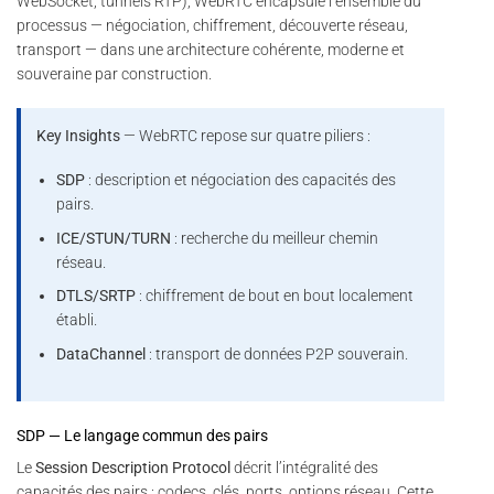
WebSocket, tunnels RTP), WebRTC encapsule l’ensemble du
processus — négociation, chiffrement, découverte réseau,
transport — dans une architecture cohérente, moderne et
souveraine par construction.
Key Insights
— WebRTC repose sur quatre piliers :
SDP
: description et négociation des capacités des
pairs.
ICE/STUN/TURN
: recherche du meilleur chemin
réseau.
DTLS/SRTP
: chiffrement de bout en bout localement
établi.
DataChannel
: transport de données P2P souverain.
SDP — Le langage commun des pairs
Le
Session Description Protocol
décrit l’intégralité des
capacités des pairs : codecs, clés, ports, options réseau. Cette