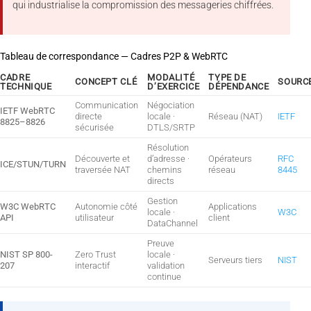
qui industrialise la compromission des messageries chiffrées.
Tableau de correspondance — Cadres P2P & WebRTC
CADRE
MODALITÉ
TYPE DE
CONCEPT CLÉ
SOURC
TECHNIQUE
D’EXERCICE
DÉPENDANCE
Communication
Négociation
IETF WebRTC
directe
locale ·
Réseau (NAT)
IETF
8825–8826
sécurisée
DTLS/SRTP
Résolution
Découverte et
d’adresse ·
Opérateurs
RFC
ICE/STUN/TURN
traversée NAT
chemins
réseau
8445
directs
Gestion
W3C WebRTC
Autonomie côté
Applications
locale ·
W3C
API
utilisateur
client
DataChannel
Preuve
NIST SP 800-
Zero Trust
locale ·
Serveurs tiers
NIST
207
interactif
validation
continue