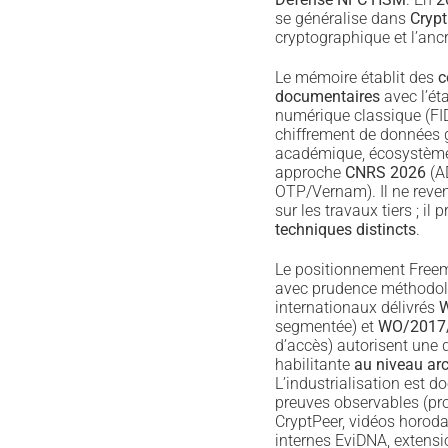
se généralise dans
Crypt
cryptographique et l’an
Le mémoire établit des
c
documentaires
avec l’éta
numérique classique (FID
chiffrement de données
académique, écosystème
approche
CNRS 2026
(A
OTP/Vernam). Il ne reve
sur les travaux tiers ; il 
techniques distincts
.
Le positionnement Freemi
avec prudence méthodolo
internationaux délivrés
W
segmentée) et
WO/2017
d’accès) autorisent une 
habilitante
au niveau arc
L’industrialisation est 
preuves observables (pro
CryptPeer, vidéos horod
internes EviDNA, extensi