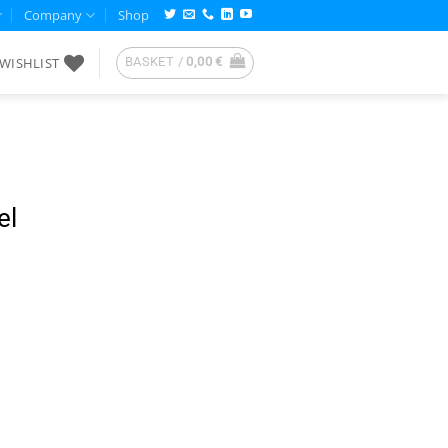
Company
Shop
WISHLIST
BASKET /
0,00
€
el