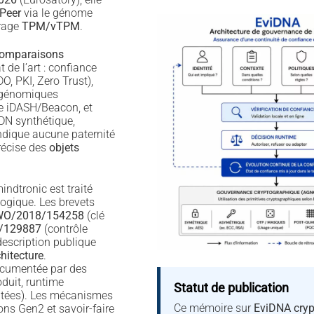
Peer
via le génome
crage
TPM/vTPM
.
omparaisons
t de l’art : confiance
O, PKI, Zero Trust),
 génomiques
 iDASH/Beacon, et
DN synthétique,
ndique aucune paternité
précise des
objets
ndtronic est traité
gique. Les brevets
O/2018/154258
(clé
/129887
(contrôle
description publique
hitecture
.
documentée par des
duit, runtime
Statut de publication
atées). Les mécanismes
Ce mémoire sur
EviDNA cryp
ons Gen2 et savoir-faire