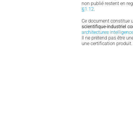
non publié restent en reg
§1.12
.
Ce document constitue 
scientifique-industriel 
architectures intelligen
Il ne prétend pas être une
une certification produit.