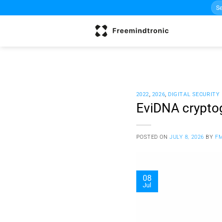
Sea
Skip
for:
to
content
2022
,
2026
,
DIGITAL SECURITY
EviDNA crypto
POSTED ON
JULY 8, 2026
BY
F
08
Jul