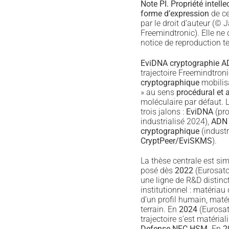
Note PI.
Propriété intelle
forme d’expression
de ce
par le droit d’auteur (©
Freemindtronic). Elle ne
notice de reproduction t
EviDNA cryptographie 
trajectoire Freemindtroni
cryptographique
mobilisa
» au sens
procédural et a
moléculaire par défaut.
trois jalons :
EviDNA
(pro
industrialisé 2024),
ADN 
cryptographique
(industr
CryptPeer/EviSKMS
).
La thèse centrale est si
posé dès
2022
(Eurosator
une ligne de R&D distinc
institutionnel : matériau
d’un profil humain, maté
terrain. En
2024
(Eurosat
trajectoire s’est matéria
Defense NFC HSM
. En
2