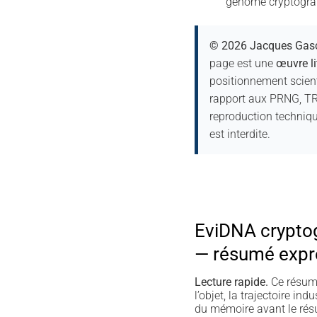
génome cryptograp
© 2026 Jacques Gasc
page est une
œuvre lit
positionnement scient
rapport aux PRNG, TR
reproduction techniqu
est interdite.
EviDNA crypto
— résumé expr
Lecture rapide.
Ce résumé
l’objet, la trajectoire indu
du mémoire avant le résu