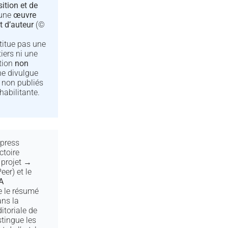
ition et de
 une
œuvre
t d’auteur
(©
titue pas une
tiers ni une
ation
non
e ne divulgue
non publiés
habilitante.
press
ctoire
projet →
eer) et le
A
de le résumé
ans la
itoriale de
stingue les