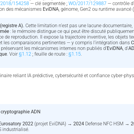
2018/154258
— clé segmentée ;
WO/2017/129887
— contrôle d’
tion des mécanismes
EviDNA
, génome, Gen2 ou runtime avancé (
(registre A).
Cette limitation n’est pas une lacune documentaire
umée
: le mémoire distingue ce qui peut être discuté publiquemen
e de reproduction. Il expose la trajectoire inventive, les objets te
t les comparaisons pertinentes — y compris l’intégration dans
C
 préservant les mécanismes internes non publiés d’
EviDNA
, d’
AD
que
. Voir
§1.12
; feuille de route :
§1.15
.
inaire reliant IA prédictive, cybersécurité et confiance cyber-phys
 cryptographie ADN
Eurosatory 2022
(projet EviDNA) →
2024
Defense NFC HSM →
2
industrialisé.