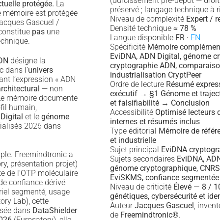
(durcissement pré-dépôt — droit
ctuelle protégée.
La
préservé ; langage technique à ri
 mémoire est protégée
Niveau de complexité
Expert / 
 Jacques Gascuel /
Densité technique
≈ 78 %
 constitue
pas
une
Langue disponible
FR
·
EN
echnique.
Spécificité
Mémoire complément
EviDNA, ADN Digital, génome cr
ADN
désigne la
cryptographie ADN, comparais
c dans l’
univers
industrialisation CryptPeer
nt l’expression « ADN
Ordre de lecture
Résumé expre
rchitectural
— non
exécutif → §1 Génome et trajec
 Le mémoire documente
et falsifiabilité → Conclusion
fil humain,
Accessibilité
Optimisé lecteurs 
Digital
et le
génome
internes et résumés inclus
ialisés 2026 dans
Type éditorial
Mémoire de référe
et industrielle
Sujet principal
EviDNA cryptogr
mple. Freemindtronic a
Sujets secondaires
EviDNA, ADN 
y, présentation projet)
génome cryptographique, CNRS,
te de l’OTP moléculaire
EviSKMS, confiance segmentée
 de confiance dérivé
Niveau de criticité
Élevé — 8 / 
riel segmenté, usage
génétiques, cybersécurité et ide
ory Lab), cette
Auteur
Jacques Gascuel
, inven
lisée dans
DataShielder
de
Freemindtronic®
.
026
(Eurosatory), elle