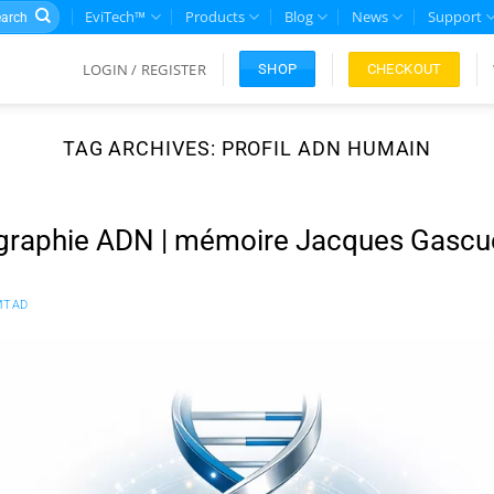
rch
EviTech™
Products
Blog
News
Support
LOGIN / REGISTER
CHECKOUT
SHOP
TAG ARCHIVES:
PROFIL ADN HUMAIN
graphie ADN | mémoire Jacques Gascu
MTAD