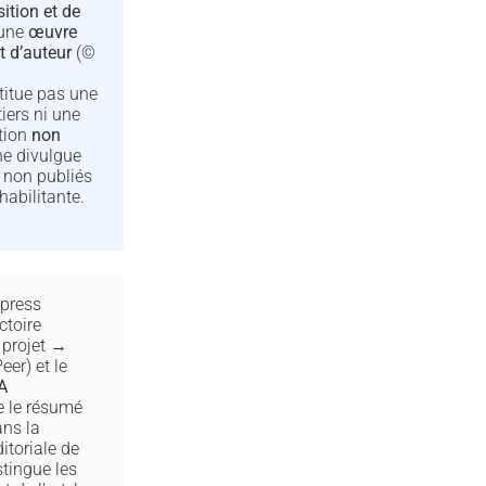
ition et de
 une
œuvre
t d’auteur
(©
titue pas une
tiers ni une
ation
non
e ne divulgue
non publiés
habilitante.
press
ctoire
projet →
eer) et le
A
de le résumé
ans la
itoriale de
stingue les