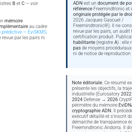
ADN
est un
document de pos
istres
B
et
C
— voir
référence
Freemindtronic et
originale protégée par le droi
2026 Jacques Gascuel /
un
mémoire
Freemindtronic®). Il ne cons
complémentaire
au cadre
revue par les pairs, un audit 
ce prédictive — EviSKMS
.
certification produit. Public
 revue par les pairs ni
habilitante
(registre
A
) : ell
pas
de moyens procéduraux 
ni de notice de reproduction 
Note éditoriale.
Ce résumé ex
présente les objectifs, la traje
industrielle (Eurosatory
2022
2024
Defense →
2026
CryptP
périmètre du mémoire
EviDN
cryptographie ADN
. Il précè
exécutif détaillé et s’inscrit d
démarche de transparence éd
Freemindtronic Andorra. Il di