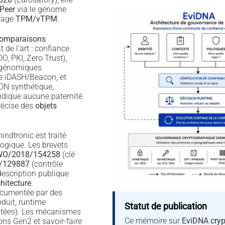
Peer
via le génome
crage
TPM/vTPM
.
omparaisons
t de l’art : confiance
O, PKI, Zero Trust),
 génomiques
 iDASH/Beacon, et
DN synthétique,
ndique aucune paternité
précise des
objets
ndtronic est traité
gique. Les brevets
O/2018/154258
(clé
/129887
(contrôle
description publique
hitecture
.
documentée par des
duit, runtime
Statut de publication
atées). Les mécanismes
Ce mémoire sur
EviDNA cryp
ons Gen2 et savoir-faire