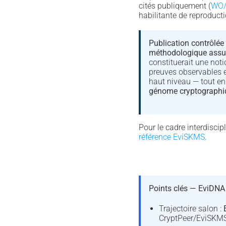
cités publiquement (
WO/
habilitante de reproduc
Publication contrôlée 
méthodologique ass
constituerait une notic
preuves observables e
haut niveau — tout en
génome cryptographi
Pour le cadre interdiscipl
référence EviSKMS
.
Points clés — EviDNA
Trajectoire salon :
CryptPeer/EviSKMS 