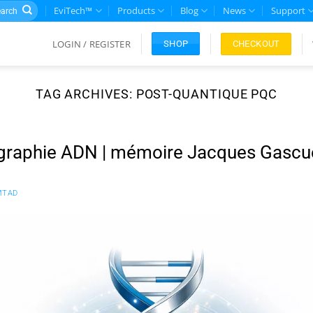
rch
EviTech™
Products
Blog
News
Support
LOGIN / REGISTER
CHECKOUT
SHOP
TAG ARCHIVES:
POST-QUANTIQUE PQC
graphie ADN | mémoire Jacques Gascu
MTAD