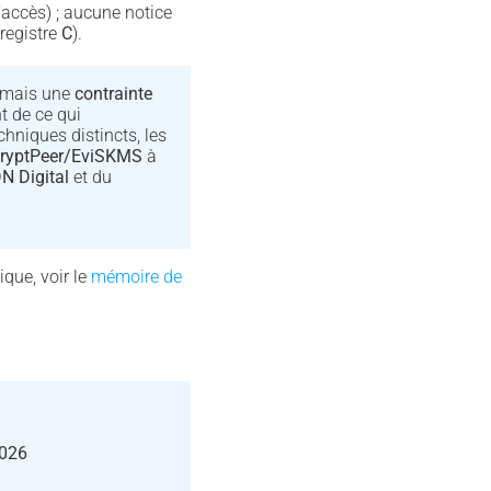
accès) ; aucune notice
registre
C
).
, mais une
contrainte
t de ce qui
chniques distincts, les
ryptPeer/EviSKMS
à
N Digital
et du
ique, voir le
mémoire de
026