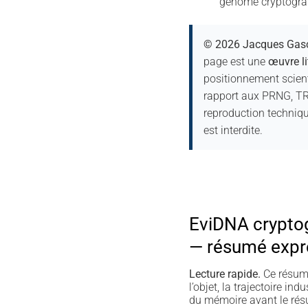
génome cryptograp
© 2026 Jacques Gasc
page est une
œuvre lit
positionnement scient
rapport aux PRNG, TR
reproduction techniqu
est interdite.
EviDNA crypto
— résumé expr
Lecture rapide.
Ce résumé
l’objet, la trajectoire indu
du mémoire avant le résu