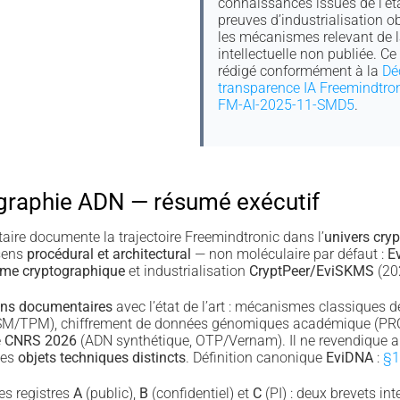
connaissances issues de l’état
preuves d’industrialisation o
les mécanismes relevant de l
intellectuelle non publiée. C
rédigé conformément à la
Dé
transparence IA Freemindtro
FM-AI-2025-11-SMD5
.
graphie ADN — résumé exécutif
re documente la trajectoire Freemindtronic dans l’
univers cry
 sens
procédural et architectural
— non moléculaire par défaut :
E
me cryptographique
et industrialisation
CryptPeer/EviSKMS
(20
ns documentaires
avec l’état de l’art : mécanismes classiques 
 HSM/TPM), chiffrement de données génomiques académique (PRO
e
CNRS 2026
(ADN synthétique, OTP/Vernam). Il ne revendique au
 des
objets techniques distincts
. Définition canonique
EviDNA
:
§1
es registres
A
(public),
B
(confidentiel) et
C
(PI) : deux brevets in