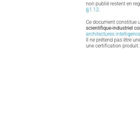
non publié restent en reg
§1.12
.
Ce document constitue 
scientifique-industriel 
architectures intelligen
Il ne prétend pas être une
une certification produit.