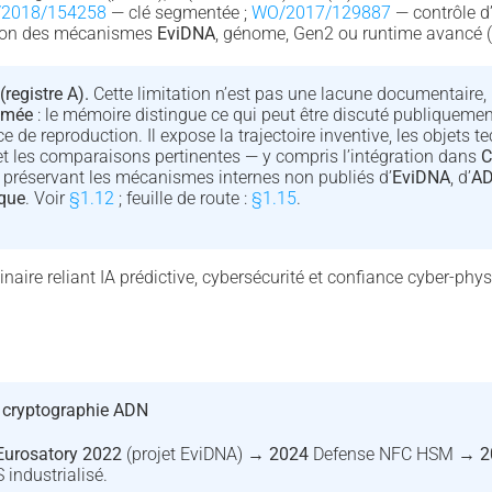
2018/154258
— clé segmentée ;
WO/2017/129887
— contrôle d’
tion des mécanismes
EviDNA
, génome, Gen2 ou runtime avancé (
(registre A).
Cette limitation n’est pas une lacune documentaire
umée
: le mémoire distingue ce qui peut être discuté publiquemen
e de reproduction. Il expose la trajectoire inventive, les objets te
t les comparaisons pertinentes — y compris l’intégration dans
C
 préservant les mécanismes internes non publiés d’
EviDNA
, d’
AD
que
. Voir
§1.12
; feuille de route :
§1.15
.
inaire reliant IA prédictive, cybersécurité et confiance cyber-phys
 cryptographie ADN
Eurosatory 2022
(projet EviDNA) →
2024
Defense NFC HSM →
2
industrialisé.