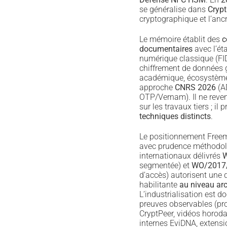
se généralise dans
Crypt
cryptographique et l’an
Le mémoire établit des
c
documentaires
avec l’éta
numérique classique (FID
chiffrement de données
académique, écosystème
approche
CNRS 2026
(A
OTP/Vernam). Il ne reve
sur les travaux tiers ; il 
techniques distincts
.
Le positionnement Freemi
avec prudence méthodolo
internationaux délivrés
W
segmentée) et
WO/2017
d’accès) autorisent une 
habilitante
au niveau arc
L’industrialisation est 
preuves observables (pro
CryptPeer, vidéos horod
internes EviDNA, extensi