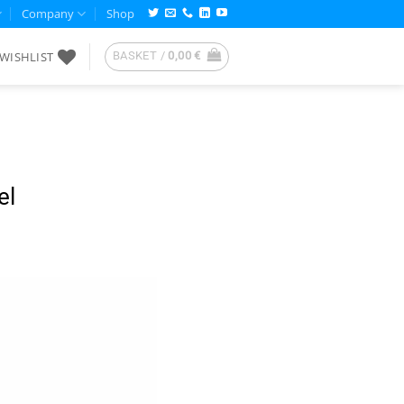
Company
Shop
WISHLIST
BASKET /
0,00
€
el