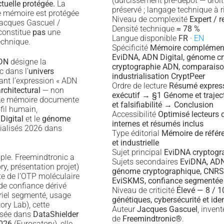
(durcissement pré-dépôt — droit
ctuelle protégée.
La
préservé ; langage technique à ri
 mémoire est protégée
Niveau de complexité
Expert / 
 Jacques Gascuel /
Densité technique
≈ 78 %
 constitue
pas
une
Langue disponible
FR
·
EN
echnique.
Spécificité
Mémoire complément
EviDNA, ADN Digital, génome cr
ADN
désigne la
cryptographie ADN, comparais
c dans l’
univers
industrialisation CryptPeer
nt l’expression « ADN
Ordre de lecture
Résumé expre
rchitectural
— non
exécutif → §1 Génome et trajec
 Le mémoire documente
et falsifiabilité → Conclusion
fil humain,
Accessibilité
Optimisé lecteurs 
Digital
et le
génome
internes et résumés inclus
ialisés 2026 dans
Type éditorial
Mémoire de référe
et industrielle
Sujet principal
EviDNA cryptogr
mple. Freemindtronic a
Sujets secondaires
EviDNA, ADN 
y, présentation projet)
génome cryptographique, CNRS,
te de l’OTP moléculaire
EviSKMS, confiance segmentée
 de confiance dérivé
Niveau de criticité
Élevé — 8 / 
riel segmenté, usage
génétiques, cybersécurité et ide
ory Lab), cette
Auteur
Jacques Gascuel
, inven
lisée dans
DataShielder
de
Freemindtronic®
.
026
(Eurosatory), elle