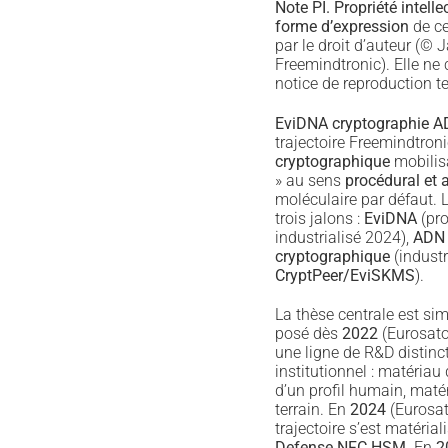
Note PI.
Propriété intelle
forme d’expression
de ce
par le droit d’auteur (©
Freemindtronic). Elle ne
notice de reproduction t
EviDNA cryptographie 
trajectoire Freemindtroni
cryptographique
mobilisa
» au sens
procédural et a
moléculaire par défaut.
trois jalons :
EviDNA
(pro
industrialisé 2024),
ADN 
cryptographique
(industr
CryptPeer/EviSKMS
).
La thèse centrale est si
posé dès
2022
(Eurosator
une ligne de R&D distinc
institutionnel : matériau
d’un profil humain, maté
terrain. En
2024
(Eurosat
trajectoire s’est matéria
Defense NFC HSM
. En
2