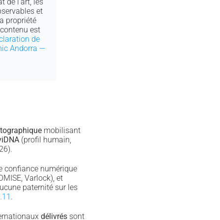
 de l’art, les
bservables et
a propriété
e contenu est
claration de
nic Andorra —
ptographique
mobilisant
viDNA
(profil humain,
26).
de confiance numérique
MISE, Varlock), et
cune paternité sur les
.11
.
ternationaux
délivrés
sont