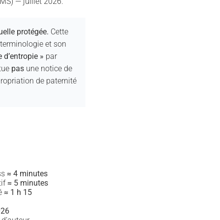
S) — juillet 2026.
uelle protégée.
Cette
 terminologie et son
 d’entropie »
par
itue
pas
une notice de
ropriation de paternité
ss
≈ 4 minutes
tif
≈ 5 minutes
mé
≈ 1 h 15
026