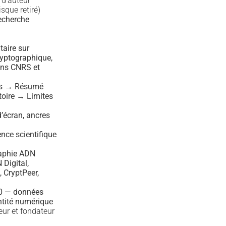
 d’auteur
sque retiré)
recherche
aire sur
yptographique,
ons CNRS et
ss → Résumé
toire → Limites
d’écran, ancres
nce scientifique
aphie ADN
Digital,
 CryptPeer,
10 — données
ntité numérique
teur et fondateur