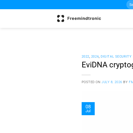
Sea
Skip
for:
to
content
2022
,
2026
,
DIGITAL SECURITY
EviDNA crypto
POSTED ON
JULY 8, 2026
BY
F
08
Jul