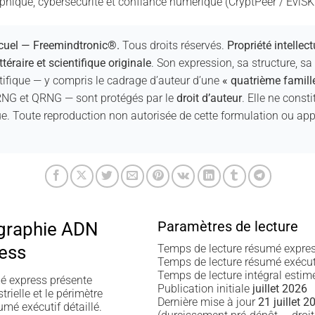
hique, cybersécurité et confiance numérique (CryptPeer / EviSKM
uel — Freemindtronic®.
Tous droits réservés.
Propriété intellect
téraire et scientifique originale
. Son expression, sa structure, sa
ifique — y compris le cadrage d’auteur d’une
« quatrième famille
NG et QRNG — sont protégés par le
droit d’auteur
. Elle ne const
e. Toute reproduction non autorisée de cette formulation ou app
Paramètres de lecture
graphie ADN
ess
Temps de lecture résumé expre
Temps de lecture résumé exécu
Temps de lecture intégral esti
 express présente
Publication initiale
juillet 2026
strielle et le périmètre
Dernière mise à jour
21 juillet 2
mé exécutif détaillé.