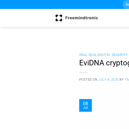
Sea
Skip
for:
to
content
2022
,
2026
,
DIGITAL SECURITY
EviDNA crypto
POSTED ON
JULY 8, 2026
BY
F
08
Jul