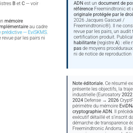
ADN
est un
document de pos
istres
B
et
C
— voir
référence
Freemindtronic et
originale protégée par le droi
2026 Jacques Gascuel /
un
mémoire
Freemindtronic®). Il ne cons
complémentaire
au cadre
revue par les pairs, un audit 
ce prédictive — EviSKMS
.
certification produit. Public
 revue par les pairs ni
habilitante
(registre
A
) : ell
pas
de moyens procéduraux 
ni de notice de reproduction 
Note éditoriale.
Ce résumé ex
présente les objectifs, la traje
industrielle (Eurosatory
2022
2024
Defense →
2026
CryptP
périmètre du mémoire
EviDN
cryptographie ADN
. Il précè
exécutif détaillé et s’inscrit d
démarche de transparence éd
Freemindtronic Andorra. Il di