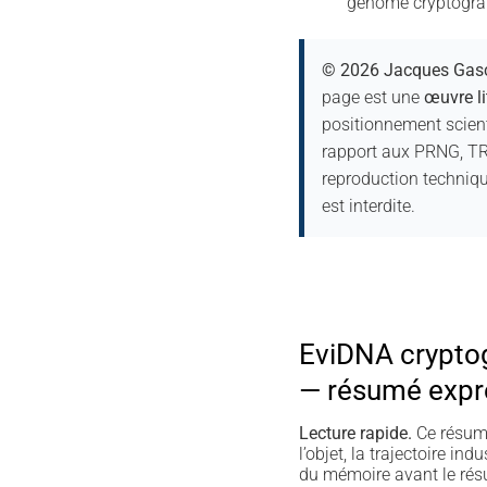
génome cryptograp
© 2026 Jacques Gasc
page est une
œuvre lit
positionnement scient
rapport aux PRNG, TR
reproduction techniqu
est interdite.
EviDNA crypto
— résumé expr
Lecture rapide.
Ce résumé
l’objet, la trajectoire indu
du mémoire avant le résu