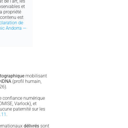
 de l’art, les
bservables et
a propriété
e contenu est
claration de
nic Andorra —
ptographique
mobilisant
viDNA
(profil humain,
26).
de confiance numérique
MISE, Varlock), et
cune paternité sur les
.11
.
ternationaux
délivrés
sont