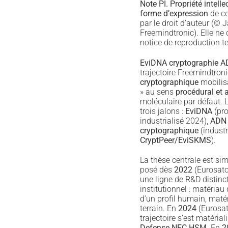
Note PI.
Propriété intelle
forme d’expression
de ce
par le droit d’auteur (©
Freemindtronic). Elle ne
notice de reproduction t
EviDNA cryptographie 
trajectoire Freemindtroni
cryptographique
mobilisa
» au sens
procédural et a
moléculaire par défaut.
trois jalons :
EviDNA
(pro
industrialisé 2024),
ADN 
cryptographique
(industr
CryptPeer/EviSKMS
).
La thèse centrale est si
posé dès
2022
(Eurosator
une ligne de R&D distinc
institutionnel : matériau
d’un profil humain, maté
terrain. En
2024
(Eurosat
trajectoire s’est matéria
Defense NFC HSM
. En
2