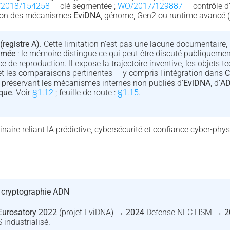
2018/154258
— clé segmentée ;
WO/2017/129887
— contrôle d’
tion des mécanismes
EviDNA
, génome, Gen2 ou runtime avancé (
(registre A).
Cette limitation n’est pas une lacune documentaire
umée
: le mémoire distingue ce qui peut être discuté publiquemen
e de reproduction. Il expose la trajectoire inventive, les objets te
t les comparaisons pertinentes — y compris l’intégration dans
C
 préservant les mécanismes internes non publiés d’
EviDNA
, d’
AD
que
. Voir
§1.12
; feuille de route :
§1.15
.
inaire reliant IA prédictive, cybersécurité et confiance cyber-phys
 cryptographie ADN
Eurosatory 2022
(projet EviDNA) →
2024
Defense NFC HSM →
2
industrialisé.