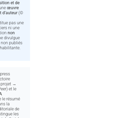
ition et de
 une
œuvre
t d’auteur
(©
titue pas une
tiers ni une
ation
non
e ne divulgue
non publiés
habilitante.
press
ctoire
projet →
eer) et le
A
de le résumé
ans la
itoriale de
stingue les