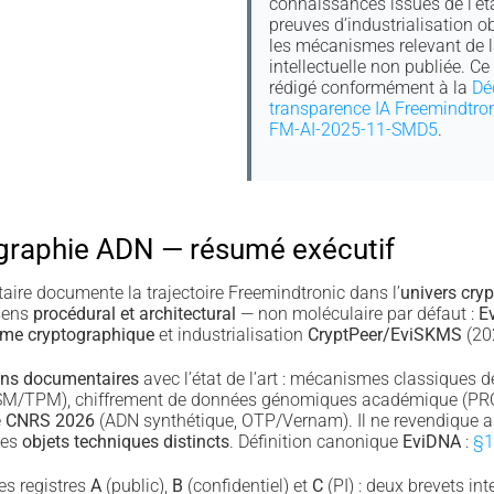
connaissances issues de l’état
preuves d’industrialisation o
les mécanismes relevant de l
intellectuelle non publiée. C
rédigé conformément à la
Dé
transparence IA Freemindtro
FM-AI-2025-11-SMD5
.
graphie ADN — résumé exécutif
re documente la trajectoire Freemindtronic dans l’
univers cry
 sens
procédural et architectural
— non moléculaire par défaut :
E
me cryptographique
et industrialisation
CryptPeer/EviSKMS
(20
ns documentaires
avec l’état de l’art : mécanismes classiques 
 HSM/TPM), chiffrement de données génomiques académique (PRO
e
CNRS 2026
(ADN synthétique, OTP/Vernam). Il ne revendique au
 des
objets techniques distincts
. Définition canonique
EviDNA
:
§1
es registres
A
(public),
B
(confidentiel) et
C
(PI) : deux brevets in