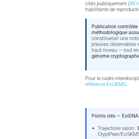
cités publiquement (
WO/
habilitante de reproduc
Publication contrôlée 
méthodologique ass
constituerait une notic
preuves observables e
haut niveau — tout en
génome cryptographi
Pour le cadre interdiscipl
référence EviSKMS
.
Points clés — EviDNA
Trajectoire salon :
CryptPeer/EviSKMS 