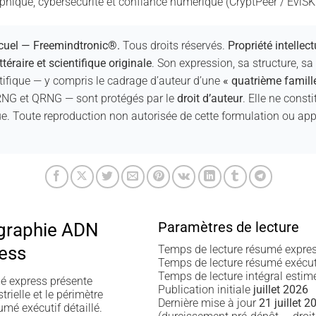
hique, cybersécurité et confiance numérique (CryptPeer / EviSKM
uel — Freemindtronic®.
Tous droits réservés.
Propriété intellect
téraire et scientifique originale
. Son expression, sa structure, sa
ifique — y compris le cadrage d’auteur d’une
« quatrième famille
NG et QRNG — sont protégés par le
droit d’auteur
. Elle ne const
e. Toute reproduction non autorisée de cette formulation ou app
Paramètres de lecture
graphie ADN
ess
Temps de lecture résumé expre
Temps de lecture résumé exécu
Temps de lecture intégral esti
 express présente
Publication initiale
juillet 2026
strielle et le périmètre
Dernière mise à jour
21 juillet 2
mé exécutif détaillé.