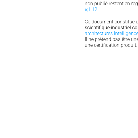
non publié restent en reg
§1.12
.
Ce document constitue 
scientifique-industriel 
architectures intelligen
Il ne prétend pas être une
une certification produit.