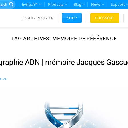
rch
EviTech™
Products
Blog
News
Support
LOGIN / REGISTER
CHECKOUT
SHOP
TAG ARCHIVES:
MÉMOIRE DE RÉFÉRENCE
graphie ADN | mémoire Jacques Gascu
MTAD