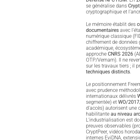
se généralise dans
Crypt
cryptographique et l’an
Le mémoire établit des
c
documentaires
avec l’éta
numérique classique (FID
chiffrement de données
académique, écosystème
approche
CNRS 2026
(A
OTP/Vernam). Il ne reve
sur les travaux tiers ; il 
techniques distincts
.
Le positionnement Freemi
avec prudence méthodolo
internationaux délivrés
W
segmentée) et
WO/2017
d’accès) autorisent une 
habilitante
au niveau arc
L’industrialisation est 
preuves observables (pro
CryptPeer, vidéos horod
internes EviDNA, extensi