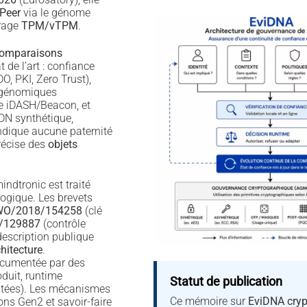
Peer
via le génome
crage
TPM/vTPM
.
omparaisons
t de l’art : confiance
O, PKI, Zero Trust),
 génomiques
 iDASH/Beacon, et
DN synthétique,
ndique aucune paternité
précise des
objets
ndtronic est traité
gique. Les brevets
O/2018/154258
(clé
/129887
(contrôle
description publique
hitecture
.
documentée par des
duit, runtime
Statut de publication
atées). Les mécanismes
Ce mémoire sur
EviDNA cryp
ons Gen2 et savoir-faire