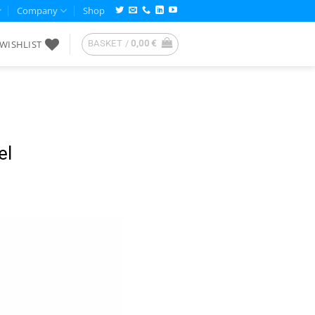
Company
Shop
WISHLIST
BASKET /
0,00
€
el