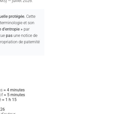
S) — juillet 2026.
uelle protégée.
Cette
 terminologie et son
 d’entropie »
par
itue
pas
une notice de
ropriation de paternité
ss
≈ 4 minutes
tif
≈ 5 minutes
mé
≈ 1 h 15
026