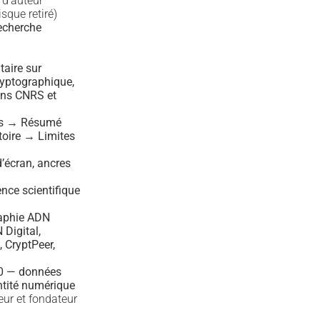
 d’auteur
sque retiré)
recherche
aire sur
yptographique,
ons CNRS et
ss → Résumé
toire → Limites
d’écran, ancres
nce scientifique
aphie ADN
Digital,
 CryptPeer,
10 — données
ntité numérique
teur et fondateur