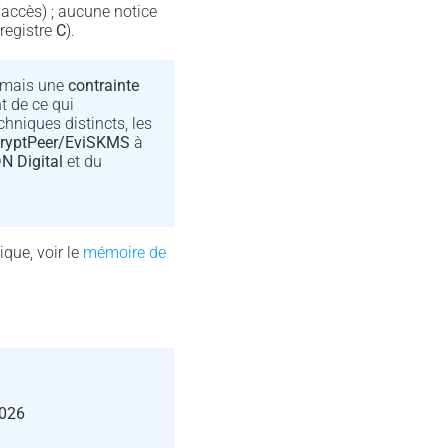
accès) ; aucune notice
registre
C
).
, mais une
contrainte
t de ce qui
chniques distincts, les
ryptPeer/EviSKMS
à
N Digital
et du
ique, voir le
mémoire de
026