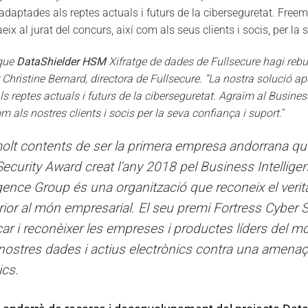
adaptades als reptes actuals i futurs de la ciberseguretat. Freem
eix al jurat del concurs, així com als seus clients i socis, per la
 que
DataShielder HSM
Xifratge de dades de Fullsecure hagi rebu
r Christine Bernard, directora de Fullsecure. “La nostra solució a
 reptes actuals i futurs de la ciberseguretat. Agraïm al Busines
om als nostres clients i socis per la seva confiança i suport.
”
t contents de ser la primera empresa andorrana que 
​​​​Security Award creat l’any 2018 pel Business Intellig
gence Group és una organització que reconeix el verita
or al món empresarial. El seu premi Fortress Cyber ​​​​
icar i reconèixer les empreses i productes líders del m
 nostres dades i actius electrònics contra una amenaç
ics.