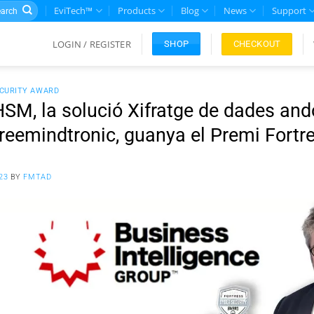
rch
EviTech™
Products
Blog
News
Support
LOGIN / REGISTER
CHECKOUT
SHOP
ECURITY AWARD
SM, la solució Xifratge de dades and
reemindtronic, guanya el Premi Fortr
23
BY
FMTAD