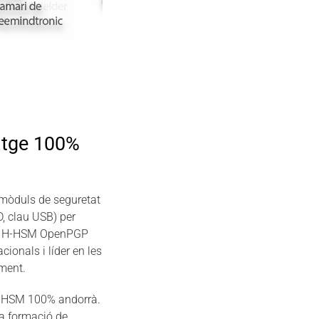
atge 100%
mòduls de seguretat
D, clau USB) per
Core H-HSM OpenPGP
ionals i líder en les
iment.
per HSM 100% andorrà.
a formació de