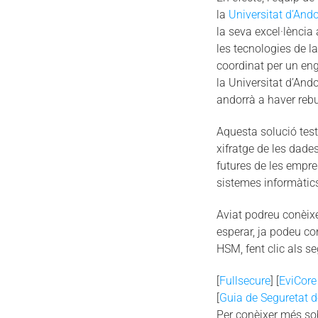
la
Universitat d’Ando
la seva excel·lència
les tecnologies de 
coordinat per un en
la Universitat d’And
andorrà a haver rebu
Aquesta solució testi
xifratge de les dad
futures de les empres
sistemes informàtics
Aviat podreu conèixe
esperar, ja podeu co
HSM, fent clic als s
[
Fullsecure
] [
EviCor
[
Guia de Seguretat 
Per conèixer més sob