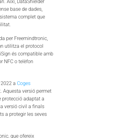
. Així, DataShielder
sense base de dades,
osistema complet que
itat.
da per Freemindtronic,
utilitza el protocol
EviSign és compatible amb
or NFC o telèfon
e 2022 a
Coges
at. Aquesta versió permet
de protecció adaptat a
versió civil a finals
s a protegir les seves
onic, que ofereix