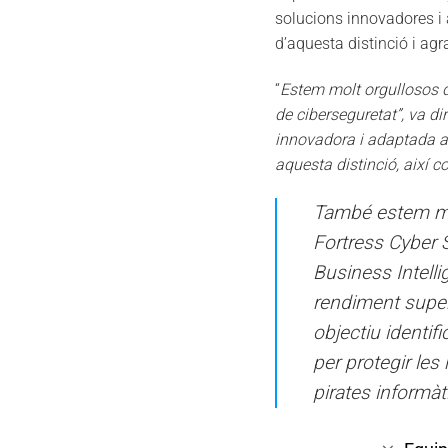
solucions innovadores i 
d’aquesta distinció i agra
“
Estem molt orgullosos
de ciberseguretat”, va di
innovadora i adaptada als
aquesta distinció, així c
També estem mol
Fortress Cyber ​​
Business Intelli
rendiment superi
objectiu identif
per protegir les
pirates informàt