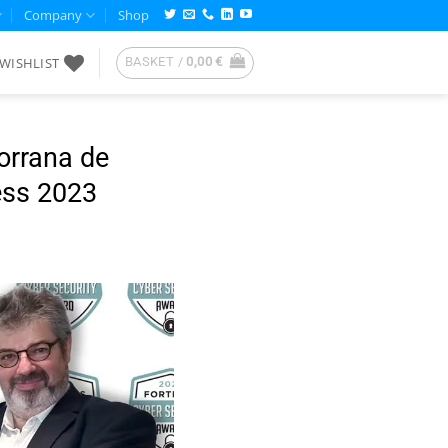
Company
Shop
WISHLIST
BASKET /
0,00
€
orrana de
ess 2023