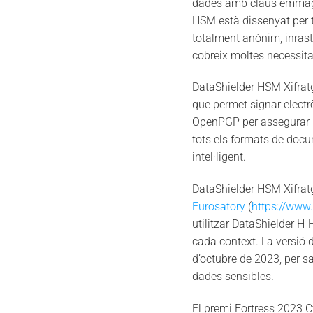
dades amb claus emmagat
HSM està dissenyat per t
totalment anònim, inras
cobreix moltes necessita
DataShielder HSM Xifrat
que permet signar electr
OpenPGP per assegurar la 
tots els formats de docum
intel·ligent.
DataShielder HSM Xifratg
Eurosatory
(
https://www
utilitzar DataShielder H-
cada context. La versió 
d’octubre de 2023, per sa
dades sensibles.
El premi Fortress 2023 Cy