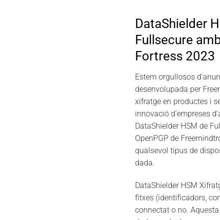
DataShielder H
Fullsecure amb
Fortress 2023
Estem orgullosos d’anunc
desenvolupada per Freem
xifratge en productes i s
innovació d’empreses d’a
DataShielder HSM de Full
OpenPGP de Freemindtron
qualsevol tipus de dispos
dada.
DataShielder HSM Xifratg
fitxes (identificadors, co
connectat o no. Aquesta s