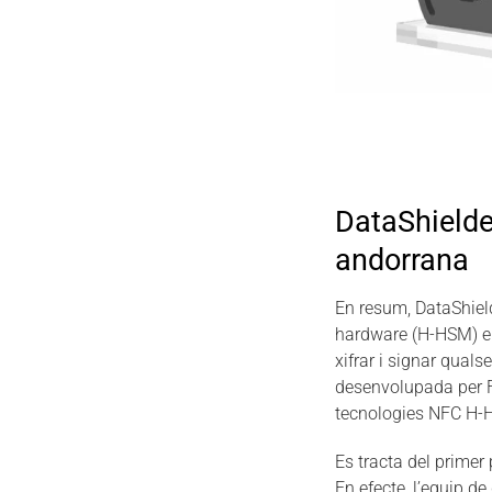
DataShielde
andorrana
En resum, DataShiel
hardware (H-HSM) en 
xifrar i signar qual
desenvolupada per Fr
tecnologies NFC H-HS
Es tracta del primer
En efecte, l’equip 