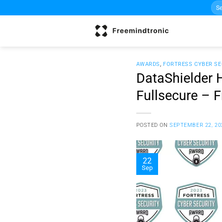
Sea
Skip
for:
to
content
AWARDS
,
FORTRESS CYBER S
DataShielder H
Fullsecure – F
POSTED ON
SEPTEMBER 22, 20
22
Sep