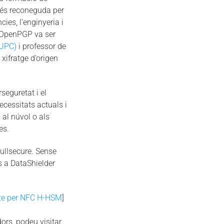
a és reconeguda per
ies, l’enginyeria i
 OpenPGP va ser
(UPC)
i professor de
xifratge d’origen
seguretat i el
cessitats actuals i
 al núvol o als
es.
ullsecure. Sense
s a DataShielder
cte per NFC H-HSM
]
ors, podeu visitar