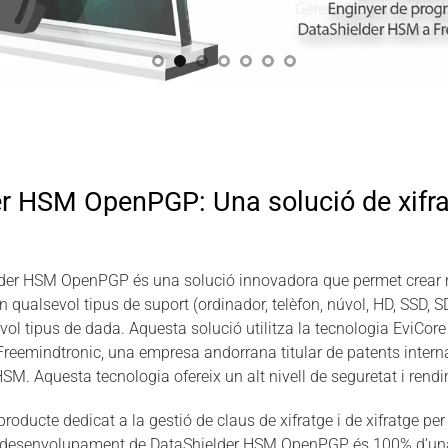
r HSM OpenPGP: Una solució de xifr
der HSM OpenPGP és una solució innovadora que permet crear 
qualsevol tipus de suport (ordinador, telèfon, núvol, HD, SSD, S
sevol tipus de dada. Aquesta solució utilitza la tecnologia Evi
eemindtronic, una empresa andorrana titular de patents internac
M. Aquesta tecnologia ofereix un alt nivell de seguretat i rend
 producte dedicat a la gestió de claus de xifratge i de xifratge 
de desenvolupament de DataShielder HSM OpenPGP és 100% d’un