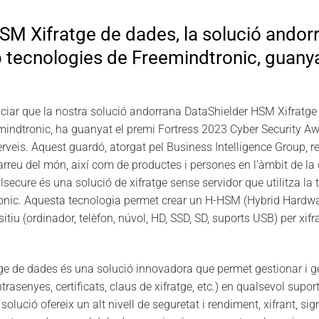
SM Xifratge de dades, la solució andor
 tecnologies de Freemindtronic, guanya
iar que la nostra solució andorrana DataShielder HSM Xifratge 
indtronic, ha guanyat el premi Fortress 2023 Cyber Security Aw
erveis. Aquest guardó, atorgat pel Business Intelligence Group, rec
rreu del món, així com de productes i persones en l’àmbit de la 
secure és una solució de xifratge sense servidor que utilitza l
ic. Aquesta tecnologia permet crear un H-HSM (Hybrid Hardwa
itiu (ordinador, telèfon, núvol, HD, SSD, SD, suports USB) per xifr
e de dades és una solució innovadora que permet gestionar i ge
ntrasenyes, certificats, claus de xifratge, etc.) en qualsevol supor
olució ofereix un alt nivell de seguretat i rendiment, xifrant, sig