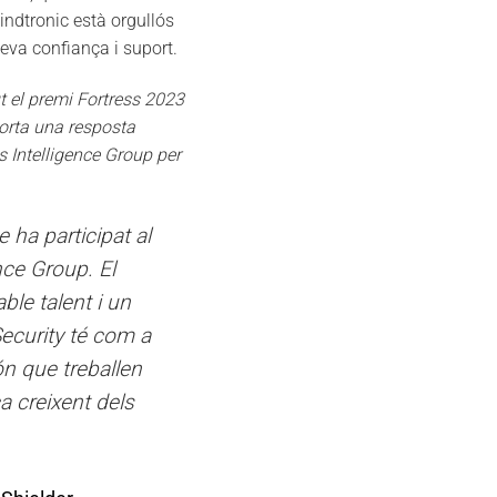
indtronic està orgullós
 seva confiança i suport.
t el premi Fortress 2023
porta una resposta
s Intelligence Group per
ha participat al
ence Group. El
ble talent i un
Security té com a
ón que treballen
a creixent dels