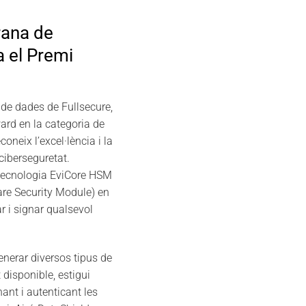
rana de
 el Premi
de dades de Fullsecure,
ard en la categoria de
oneix l’excel·lència i la
ciberseguretat.
a tecnologia EviCore HSM
re Security Module) en
ar i signar qualsevol
nerar diversos tipus de
t disponible, estigui
nant i autenticant les