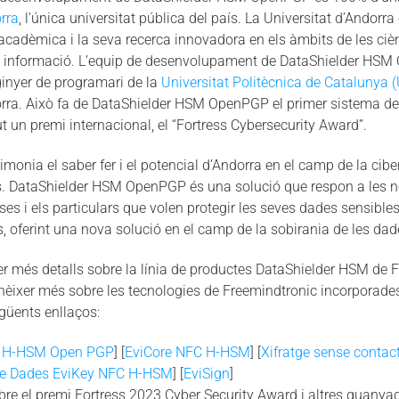
rra
, l’única universitat pública del país. La Universitat d’Andorr
 acadèmica i la seva recerca innovadora en els àmbits de les ciènc
la informació. L’equip de desenvolupament de DataShielder HSM
ginyer de programari de la
Universitat Politècnica de Catalunya 
orra. Això fa de DataShielder HSM OpenPGP el primer sistema de 
t un premi internacional, el “Fortress Cybersecurity Award”.
monia el saber fer i el potencial d’Andorra en el camp de la ciber
es. DataShielder HSM OpenPGP és una solució que respon a les ne
es i els particulars que volen protegir les seves dades sensibles
, oferint una nova solució en el camp de la sobirania de les dad
r més detalls sobre la línia de productes DataShielder HSM de F
nèixer més sobre les tecnologies de Freemindtronic incorporade
egüents enllaços:
e H-HSM Open PGP
] [
EviCore NFC H-HSM
] [
Xifratge sense conta
de Dades EviKey NFC H-HSM
] [
EviSign
]
re el premi Fortress 2023 Cyber Security Award i altres guanyad