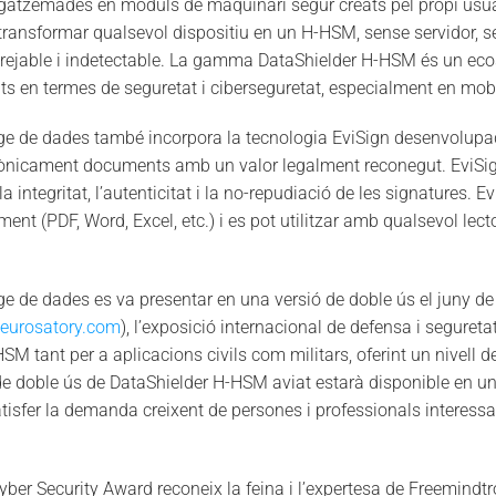
zemades en mòduls de maquinari segur creats pel propi usuari
ransformar qualsevol dispositiu en un H-HSM, sense servidor, 
trejable i indetectable. La gamma DataShielder H-HSM és un ec
ts en termes de seguretat i ciberseguretat, especialment en mobil
ge de dades també incorpora la tecnologia EviSign desenvolupa
ònicament documents amb un valor legalment reconegut. EviSign 
integritat, l’autenticitat i la no-repudiació de les signatures. 
ent (PDF, Word, Excel, etc.) i es pot utilitzar amb qualsevol lect
e de dades es va presentar en una versió de doble ús el juny d
.eurosatory.com
), l’exposició internacional de defensa i seguret
HSM tant per a aplicacions civils com militars, oferint un nivell 
de doble ús de DataShielder H-HSM aviat estarà disponible en una 
tisfer la demanda creixent de persones i professionals interessat
ber Security Award reconeix la feina i l’expertesa de Freemindtr