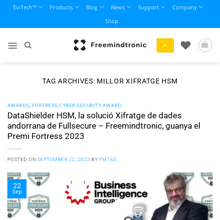
Skip
EviTech™
Products
Blog
News
Support
Company
to
Shop
content
+
TAG ARCHIVES:
MILLOR XIFRATGE HSM
AWARDS
,
FORTRESS CYBER SECURITY AWARD
DataShielder HSM, la solució Xifratge de dades
andorrana de Fullsecure – Freemindtronic, guanya el
Premi Fortress 2023
POSTED ON
SEPTEMBER 22, 2023
BY
FMTAD
22
Sep