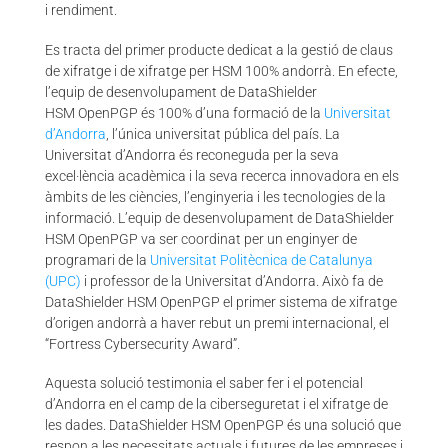
i rendiment.
Es tracta del primer producte dedicat a la gestió de claus
de xifratge i de xifratge per HSM 100% andorrà. En efecte,
l’equip de desenvolupament de DataShielder
HSM OpenPGP és 100% d’una formació de la
Universitat
d’Andorra
, l’única universitat pública del país. La
Universitat d’Andorra és reconeguda per la seva
excel·lència acadèmica i la seva recerca innovadora en els
àmbits de les ciències, l’enginyeria i les tecnologies de la
informació. L’equip de desenvolupament de DataShielder
HSM OpenPGP va ser coordinat per un enginyer de
programari de la
Universitat Politècnica de Catalunya
(UPC)
i professor de la Universitat d’Andorra. Això fa de
DataShielder HSM OpenPGP el primer sistema de xifratge
d’origen andorrà a haver rebut un premi internacional, el
“Fortress Cybersecurity Award”.
Aquesta solució testimonia el saber fer i el potencial
d’Andorra en el camp de la ciberseguretat i el xifratge de
les dades. DataShielder HSM OpenPGP és una solució que
respon a les necessitats actuals i futures de les empreses i