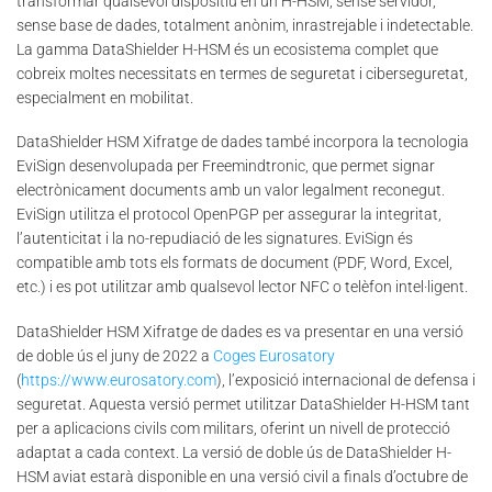
transformar qualsevol dispositiu en un H-HSM, sense servidor,
sense base de dades, totalment anònim, inrastrejable i indetectable.
La gamma DataShielder H-HSM és un ecosistema complet que
cobreix moltes necessitats en termes de seguretat i ciberseguretat,
especialment en mobilitat.
DataShielder HSM Xifratge de dades també incorpora la tecnologia
EviSign desenvolupada per Freemindtronic, que permet signar
electrònicament documents amb un valor legalment reconegut.
EviSign utilitza el protocol OpenPGP per assegurar la integritat,
l’autenticitat i la no-repudiació de les signatures. EviSign és
compatible amb tots els formats de document (PDF, Word, Excel,
etc.) i es pot utilitzar amb qualsevol lector NFC o telèfon intel·ligent.
DataShielder HSM Xifratge de dades es va presentar en una versió
de doble ús el juny de 2022 a
Coges Eurosatory
(
https://www.eurosatory.com
), l’exposició internacional de defensa i
seguretat. Aquesta versió permet utilitzar DataShielder H-HSM tant
per a aplicacions civils com militars, oferint un nivell de protecció
adaptat a cada context. La versió de doble ús de DataShielder H-
HSM aviat estarà disponible en una versió civil a finals d’octubre de