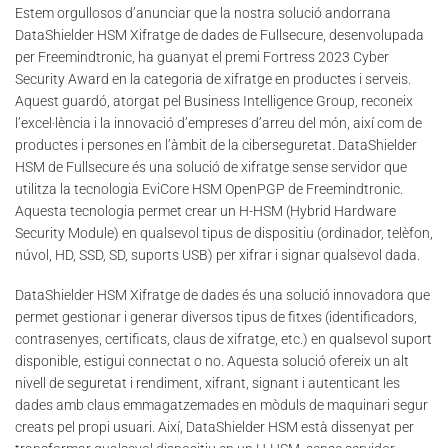
Estem orgullosos d’anunciar que la nostra solució andorrana
DataShielder HSM Xifratge de dades de Fullsecure, desenvolupada
per Freemindtronic, ha guanyat el premi Fortress 2023 Cyber
Security Award en la categoria de xifratge en productes i serveis.
Aquest guardó, atorgat pel Business Intelligence Group, reconeix
l’excel·lència i la innovació d’empreses d’arreu del món, així com de
productes i persones en l’àmbit de la ciberseguretat. DataShielder
HSM de Fullsecure és una solució de xifratge sense servidor que
utilitza la tecnologia EviCore HSM OpenPGP de Freemindtronic.
Aquesta tecnologia permet crear un H-HSM (Hybrid Hardware
Security Module) en qualsevol tipus de dispositiu (ordinador, telèfon,
núvol, HD, SSD, SD, suports USB) per xifrar i signar qualsevol dada.
DataShielder HSM Xifratge de dades és una solució innovadora que
permet gestionar i generar diversos tipus de fitxes (identificadors,
contrasenyes, certificats, claus de xifratge, etc.) en qualsevol suport
disponible, estigui connectat o no. Aquesta solució ofereix un alt
nivell de seguretat i rendiment, xifrant, signant i autenticant les
dades amb claus emmagatzemades en mòduls de maquinari segur
creats pel propi usuari. Així, DataShielder HSM està dissenyat per