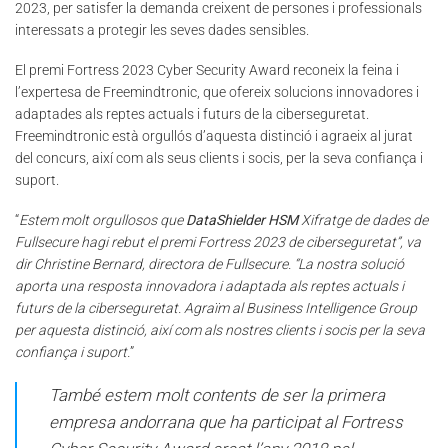
2023, per satisfer la demanda creixent de persones i professionals
interessats a protegir les seves dades sensibles.
El premi Fortress 2023 Cyber Security Award reconeix la feina i
l’expertesa de Freemindtronic, que ofereix solucions innovadores i
adaptades als reptes actuals i futurs de la ciberseguretat.
Freemindtronic està orgullós d’aquesta distinció i agraeix al jurat
del concurs, així com als seus clients i socis, per la seva confiança i
suport.
“
Estem molt orgullosos que
DataShielder HSM
Xifratge de dades de
Fullsecure hagi rebut el premi Fortress 2023 de ciberseguretat”, va
dir Christine Bernard, directora de Fullsecure. “La nostra solució
aporta una resposta innovadora i adaptada als reptes actuals i
futurs de la ciberseguretat. Agraïm al Business Intelligence Group
per aquesta distinció, així com als nostres clients i socis per la seva
confiança i suport.
”
També estem molt contents de ser la primera
empresa andorrana que ha participat al Fortress