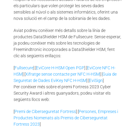
els particulars que volen protegir les seves dades
sensibles al núvol o als sistemes informàtics, oferint una
nova solució en el camp de la sobirania de les dades.
Aviat podreu conèixer més detalls sobre la línia de
productes DataShielder HSM de Fullsecure. Sense esperar,
ja podeu conèixer més sobre les tecnologies de
Freemindtronic incorporades a DataShielder HSM, fent
clic als següents enllaços:
[
Fullsecure
] [
EviCore H-HSM Open PGP
] [
EviCore NFC H-
HSM
] [
Xifratge sense contacte per NFC H-HSM
] [
Guia de
Seguretat de Dades EviKey NFC H-HSM
] [
EviSign
]
Per conèixer més sobre el premi Fortress 2023 Cyber
Security Award i altres guanyadors, podeu visitar els
següents llocs web:
[
Premi de Ciberseguretat Fortress
] [
Persones, Empreses i
Productes Nomenats als Premis de Ciberseguretat
Fortress 2023
]