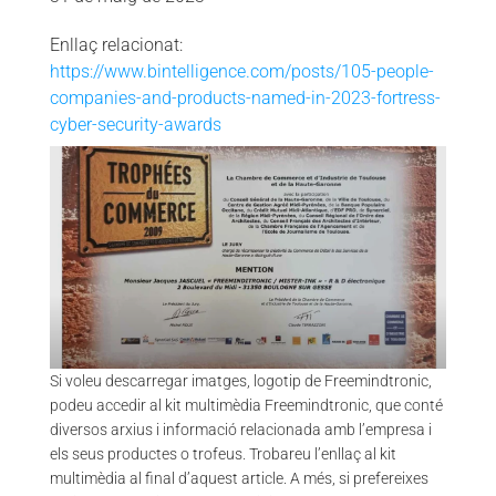
Enllaç relacionat:
https://www.bintelligence.com/posts/105-people-
companies-and-products-named-in-2023-fortress-
cyber-security-awards
VA
ENTREPRENEUR AWARD – TROPHÉE DU COMMERCE 2009 |
FREEMINDTRONIC
Si voleu descarregar imatges, logotip de Freemindtronic,
podeu accedir al kit multimèdia Freemindtronic, que conté
diversos arxius i informació relacionada amb l’empresa i
els seus productes o trofeus. Trobareu l’enllaç al kit
multimèdia al final d’aquest article. A més, si prefereixes