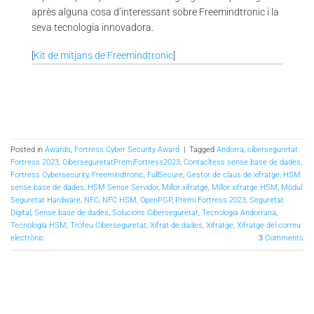
après alguna cosa d’interessant sobre Freemindtronic i la
seva tecnologia innovadora.
[
Kit de mitjans de Freemindtronic
]
Posted in
Awards
,
Fortress Cyber Security Award
|
Tagged
Andorra
,
ciberseguretat
Fortress 2023
,
CiberseguretatPremiFortress2023
,
Contacltess sense base de dades
,
Fortress Cybersecurity
,
Freemindtronic
,
FullSecure
,
Gestor de claus de xifratge
,
HSM
sense base de dades
,
HSM Sense Servidor
,
Millor xifratge
,
Millor xifratge HSM
,
Mòdul
Seguretat Hardware
,
NFC
,
NFC HSM
,
OpenPGP
,
Premi Fortress 2023
,
Seguretat
Digital
,
Sense base de dades
,
Solucions Ciberseguretat
,
Tecnologia Andorrana
,
Tecnologia HSM
,
Trofeu Ciberseguretat
,
Xifrat de dades
,
Xifratge
,
Xifratge del correu
electrònic
3
Comments