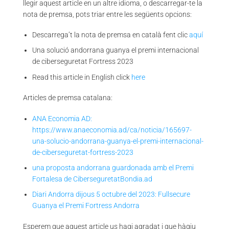
llegir aquest article en un altre idioma, o descarregar-te la
nota de premsa, pots triar entre les següents opcions:
Descarrega’t la nota de premsa en català fent clic
aquí
Una solució andorrana guanya el premi internacional
de ciberseguretat Fortress 2023
Read this article in English click
here
Articles de premsa catalana:
ANA Economia AD:
https://www.anaeconomia.ad/ca/noticia/165697-
una-solucio-andorrana-guanya-el-premi-internacional-
de-ciberseguretat-fortress-2023
una proposta andorrana guardonada amb el Premi
Fortalesa de CiberseguretatBondia.ad
Diari Andorra dijous 5 octubre del 2023: Fullsecure
Guanya el Premi Fortress Andorra
Esperem que aquest article us hagi agradat i que hàgiu