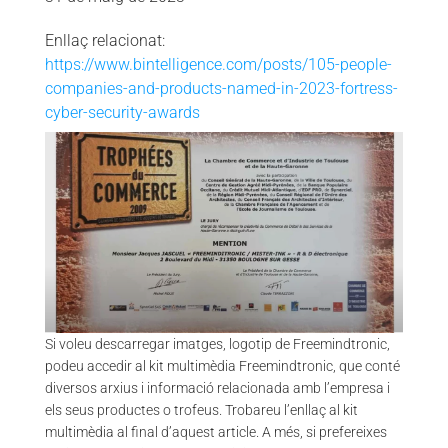
Enllaç relacionat:
https://www.bintelligence.com/posts/105-people-
companies-and-products-named-in-2023-fortress-
cyber-security-awards
VA
ENTREPRENEUR AWARD – TROPHÉE DU COMMERCE 2009 |
FREEMINDTRONIC
Si voleu descarregar imatges, logotip de Freemindtronic,
podeu accedir al kit multimèdia Freemindtronic, que conté
diversos arxius i informació relacionada amb l’empresa i
els seus productes o trofeus. Trobareu l’enllaç al kit
multimèdia al final d’aquest article. A més, si prefereixes