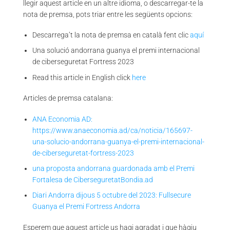
llegir aquest article en un altre idioma, o descarregar-te la
nota de premsa, pots triar entre les següents opcions:
Descarrega’t la nota de premsa en català fent clic
aquí
Una solució andorrana guanya el premi internacional
de ciberseguretat Fortress 2023
Read this article in English click
here
Articles de premsa catalana:
ANA Economia AD:
https://www.anaeconomia.ad/ca/noticia/165697-
una-solucio-andorrana-guanya-el-premi-internacional-
de-ciberseguretat-fortress-2023
una proposta andorrana guardonada amb el Premi
Fortalesa de CiberseguretatBondia.ad
Diari Andorra dijous 5 octubre del 2023: Fullsecure
Guanya el Premi Fortress Andorra
Esperem que aquest article us hagi agradat i que hàgiu