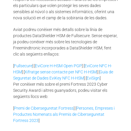
els particulars que volen protegir les seves dades
sensibles al núvol o als sistemes informàtics, oferint una
nova solució en el camp de la sobirania de les dades.
Aviat podreu conèixer més detalls sobre la línia de
productes DataShielder HSM de Fullsecure. Sense esperar,
ja podeu conèixer més sobre les tecnologies de
Freemindtronic incorporades a DataShielder HSM, fent
clic als següents enllaços:
[
Fullsecure
] [
EviCore H-HSM Open PGP
] [
EviCore NFC H-
HSM
] [
Xifratge sense contacte per NFC H-HSM
] [
Guia de
Seguretat de Dades EviKey NFC H-HSM
] [
EviSign
]
Per conèixer més sobre el premi Fortress 2023 Cyber
Security Award i altres guanyadors, podeu visitar els
següents llocs web:
[
Premi de Ciberseguretat Fortress
] [
Persones, Empreses i
Productes Nomenats als Premis de Ciberseguretat
Fortress 2023
]