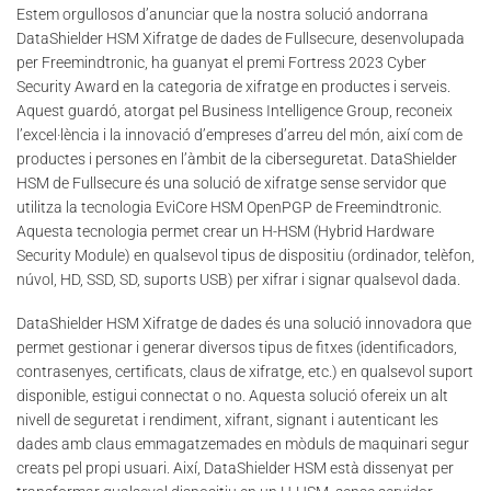
Estem orgullosos d’anunciar que la nostra solució andorrana
DataShielder HSM Xifratge de dades de Fullsecure, desenvolupada
per Freemindtronic, ha guanyat el premi Fortress 2023 Cyber
Security Award en la categoria de xifratge en productes i serveis.
Aquest guardó, atorgat pel Business Intelligence Group, reconeix
l’excel·lència i la innovació d’empreses d’arreu del món, així com de
productes i persones en l’àmbit de la ciberseguretat. DataShielder
HSM de Fullsecure és una solució de xifratge sense servidor que
utilitza la tecnologia EviCore HSM OpenPGP de Freemindtronic.
Aquesta tecnologia permet crear un H-HSM (Hybrid Hardware
Security Module) en qualsevol tipus de dispositiu (ordinador, telèfon,
núvol, HD, SSD, SD, suports USB) per xifrar i signar qualsevol dada.
DataShielder HSM Xifratge de dades és una solució innovadora que
permet gestionar i generar diversos tipus de fitxes (identificadors,
contrasenyes, certificats, claus de xifratge, etc.) en qualsevol suport
disponible, estigui connectat o no. Aquesta solució ofereix un alt
nivell de seguretat i rendiment, xifrant, signant i autenticant les
dades amb claus emmagatzemades en mòduls de maquinari segur
creats pel propi usuari. Així, DataShielder HSM està dissenyat per