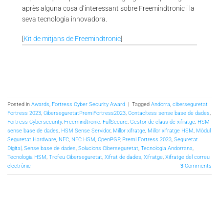
après alguna cosa d’interessant sobre Freemindtronic i la
seva tecnologia innovadora.
[
Kit de mitjans de Freemindtronic
]
Posted in
Awards
,
Fortress Cyber Security Award
|
Tagged
Andorra
,
ciberseguretat
Fortress 2023
,
CiberseguretatPremiFortress2023
,
Contacltess sense base de dades
,
Fortress Cybersecurity
,
Freemindtronic
,
FullSecure
,
Gestor de claus de xifratge
,
HSM
sense base de dades
,
HSM Sense Servidor
,
Millor xifratge
,
Millor xifratge HSM
,
Mòdul
Seguretat Hardware
,
NFC
,
NFC HSM
,
OpenPGP
,
Premi Fortress 2023
,
Seguretat
Digital
,
Sense base de dades
,
Solucions Ciberseguretat
,
Tecnologia Andorrana
,
Tecnologia HSM
,
Trofeu Ciberseguretat
,
Xifrat de dades
,
Xifratge
,
Xifratge del correu
electrònic
3
Comments