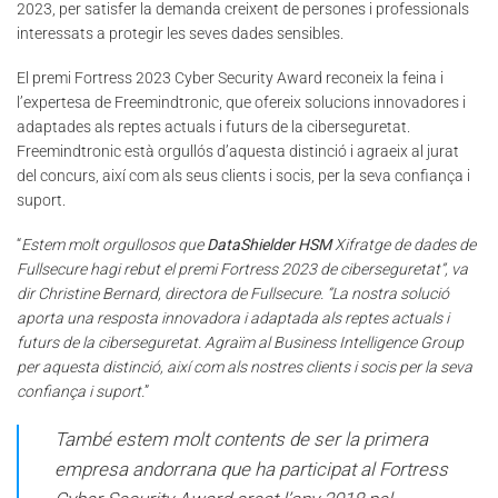
2023, per satisfer la demanda creixent de persones i professionals
interessats a protegir les seves dades sensibles.
El premi Fortress 2023 Cyber Security Award reconeix la feina i
l’expertesa de Freemindtronic, que ofereix solucions innovadores i
adaptades als reptes actuals i futurs de la ciberseguretat.
Freemindtronic està orgullós d’aquesta distinció i agraeix al jurat
del concurs, així com als seus clients i socis, per la seva confiança i
suport.
“
Estem molt orgullosos que
DataShielder HSM
Xifratge de dades de
Fullsecure hagi rebut el premi Fortress 2023 de ciberseguretat”, va
dir Christine Bernard, directora de Fullsecure. “La nostra solució
aporta una resposta innovadora i adaptada als reptes actuals i
futurs de la ciberseguretat. Agraïm al Business Intelligence Group
per aquesta distinció, així com als nostres clients i socis per la seva
confiança i suport.
”
També estem molt contents de ser la primera
empresa andorrana que ha participat al Fortress