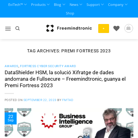
Skip
EviTech™
Products
Blog
News
Support
Company
to
Shop
content
+
TAG ARCHIVES:
PREMI FORTRESS 2023
AWARDS
,
FORTRESS CYBER SECURITY AWARD
DataShielder HSM, la solució Xifratge de dades
andorrana de Fullsecure – Freemindtronic, guanya el
Premi Fortress 2023
POSTED ON
SEPTEMBER 22, 2023
BY
FMTAD
22
Sep