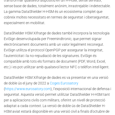
transformar qualsevol dispositiu en un H-HSM, sense servidor,
sense base de dades, totalment anònim, inrastrejable i indetectable.
La gamma DataShielder H-HSM és un ecosistema complet que
cobreix moltes necessitats en termes de seguretat i ciberseguretat,
especialment en mobilitat.
DataShielder HSM Xifratge de dades també incorpora la tecnologia
EviSign desenvolupada per Freemindtronic, que permet signar
electrònicament documents amb un valor legalment reconegut.
EviSign utilitza el protocol OpenPGP per assegurar la integritat,
l’autenticitat i la no-repudiació de les signatures. EviSign és
compatible amb tots els formats de document (PDF, Word, Excel,
etc.) i es pot utilitzar amb qualsevol lector NFC o telèfon intel·ligent.
DataShielder HSM Xifratge de dades es va presentar en una versió
de doble ús el juny de 2022 a
Coges Eurosatory
(
https://www.eurosatory.com
), l’exposició internacional de defensa i
seguretat. Aquesta versió permet utilitzar DataShielder H-HSM tant
per a aplicacions civils com militars, oferint un nivell de protecció
adaptat a cada context. La versió de doble ús de DataShielder H-
HSM aviat estarà disponible en una versió civil a finals d’octubre de