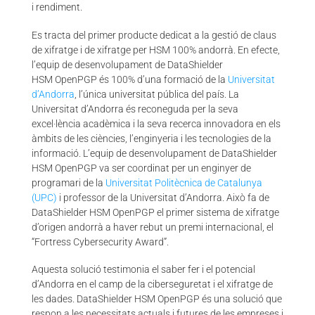
i rendiment.
Es tracta del primer producte dedicat a la gestió de claus
de xifratge i de xifratge per HSM 100% andorrà. En efecte,
l’equip de desenvolupament de DataShielder
HSM OpenPGP és 100% d’una formació de la
Universitat
d’Andorra
, l’única universitat pública del país. La
Universitat d’Andorra és reconeguda per la seva
excel·lència acadèmica i la seva recerca innovadora en els
àmbits de les ciències, l’enginyeria i les tecnologies de la
informació. L’equip de desenvolupament de DataShielder
HSM OpenPGP va ser coordinat per un enginyer de
programari de la
Universitat Politècnica de Catalunya
(UPC)
i professor de la Universitat d’Andorra. Això fa de
DataShielder HSM OpenPGP el primer sistema de xifratge
d’origen andorrà a haver rebut un premi internacional, el
“Fortress Cybersecurity Award”.
Aquesta solució testimonia el saber fer i el potencial
d’Andorra en el camp de la ciberseguretat i el xifratge de
les dades. DataShielder HSM OpenPGP és una solució que
respon a les necessitats actuals i futures de les empreses i