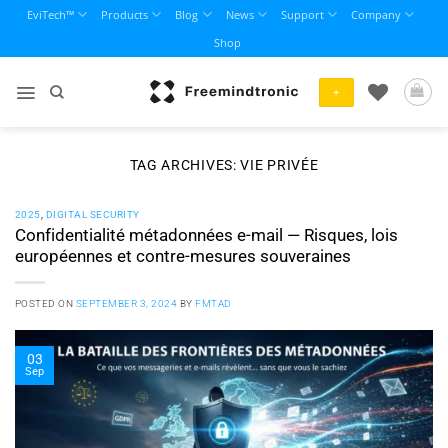
Skip
EviTech™
Products
Blog
News
Support
Company
to
Shop
content
+
TAG ARCHIVES:
VIE PRIVÉE
2025
,
DIGITAL SECURITY
Confidentialité métadonnées e-mail — Risques, lois
européennes et contre-mesures souveraines
POSTED ON
SEPTEMBER 3, 2024
BY
FMTAD
03
Sep