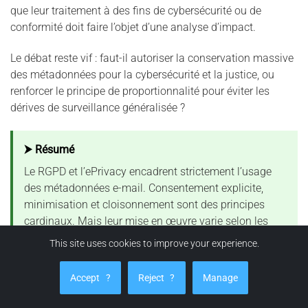
que leur traitement à des fins de cybersécurité ou de
conformité doit faire l’objet d’une analyse d’impact.
Le débat reste vif : faut-il autoriser la conservation massive
des métadonnées pour la cybersécurité et la justice, ou
renforcer le principe de proportionnalité pour éviter les
dérives de surveillance généralisée ?
⮞ Résumé
Le RGPD et l’ePrivacy encadrent strictement l’usage
des métadonnées e-mail. Consentement explicite,
minimisation et cloisonnement sont des principes
cardinaux. Mais leur mise en œuvre varie selon les
États. Entre sécurité, droit du travail et vie privée,
This site uses cookies to improve your experience.
l’Europe cherche un équilibre encore fragile — et les
métadonnées sont au cœur de cette tension.
Accept
?
Reject
?
Manage