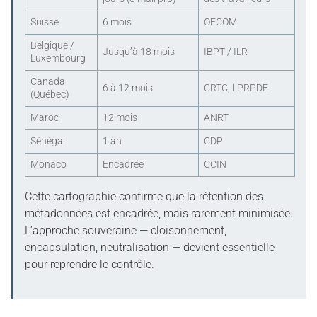
Suisse
6 mois
OFCOM
Belgique /
Jusqu’à 18 mois
IBPT / ILR
Luxembourg
Canada
6 à 12 mois
CRTC, LPRPDE
(Québec)
Maroc
12 mois
ANRT
Sénégal
1 an
CDP
Monaco
Encadrée
CCIN
Cette cartographie confirme que la rétention des
métadonnées est encadrée, mais rarement minimisée.
L’approche souveraine — cloisonnement,
encapsulation, neutralisation — devient essentielle
pour reprendre le contrôle.