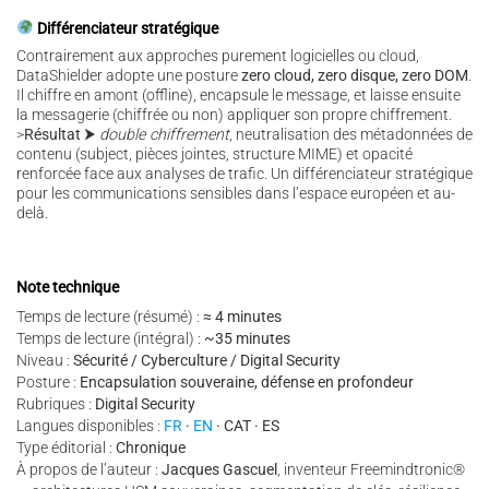
Différenciateur stratégique
Contrairement aux approches purement logicielles ou cloud,
DataShielder adopte une posture
zero cloud, zero disque, zero DOM
.
Il chiffre en amont (offline), encapsule le message, et laisse ensuite
la messagerie (chiffrée ou non) appliquer son propre chiffrement.
>
Résultat
⮞
double chiffrement
, neutralisation des métadonnées de
contenu (subject, pièces jointes, structure MIME) et opacité
renforcée face aux analyses de trafic.
Un différenciateur stratégique
pour les communications sensibles dans l’espace européen et au-
delà.
Note technique
Temps de lecture (résumé) :
≈ 4 minutes
Temps de lecture (intégral) :
~35 minutes
Niveau :
Sécurité / Cyberculture / Digital Security
Posture :
Encapsulation souveraine, défense en profondeur
Rubriques :
Digital Security
Langues disponibles :
FR
·
EN
· CAT · ES
Type éditorial :
Chronique
À propos de l’auteur :
Jacques Gascuel
, inventeur Freemindtronic®