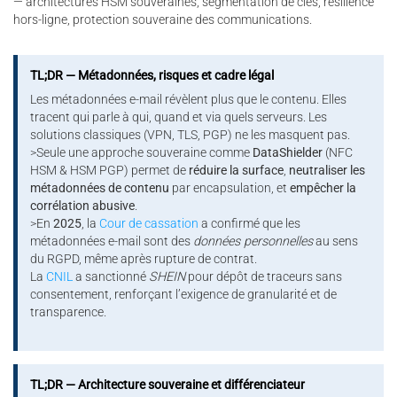
— architectures HSM souveraines, segmentation de clés, résilience
hors-ligne, protection souveraine des communications.
TL;DR — Métadonnées, risques et cadre légal
Les métadonnées e-mail révèlent plus que le contenu. Elles
tracent qui parle à qui, quand et via quels serveurs. Les
solutions classiques (VPN, TLS, PGP) ne les masquent pas.
>Seule une approche souveraine comme
DataShielder
(NFC
HSM & HSM PGP) permet de
réduire la surface
,
neutraliser les
métadonnées de contenu
par encapsulation, et
empêcher la
corrélation abusive
.
>En
2025
, la
Cour de cassation
a confirmé que les
métadonnées e-mail sont des
données personnelles
au sens
du RGPD, même après rupture de contrat.
La
CNIL
a sanctionné
SHEIN
pour dépôt de traceurs sans
consentement, renforçant l’exigence de granularité et de
transparence.
TL;DR — Architecture souveraine et différenciateur