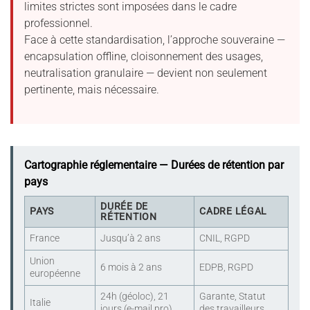
limites strictes sont imposées dans le cadre
professionnel.
Face à cette standardisation, l’approche souveraine —
encapsulation offline, cloisonnement des usages,
neutralisation granulaire — devient non seulement
pertinente, mais nécessaire.
Cartographie réglementaire — Durées de rétention par
pays
DURÉE DE
PAYS
CADRE LÉGAL
RÉTENTION
France
Jusqu’à 2 ans
CNIL, RGPD
Union
6 mois à 2 ans
EDPB, RGPD
européenne
24h (géoloc), 21
Garante, Statut
Italie
jours (e-mail pro)
des travailleurs