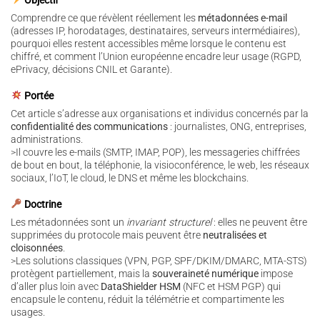
Objectif
Comprendre ce que révèlent réellement les
métadonnées e-mail
(adresses IP, horodatages, destinataires, serveurs intermédiaires),
pourquoi elles restent accessibles même lorsque le contenu est
chiffré, et comment l’Union européenne encadre leur usage (RGPD,
ePrivacy, décisions CNIL et Garante).
Portée
Cet article s’adresse aux organisations et individus concernés par la
confidentialité des communications
: journalistes, ONG, entreprises,
administrations.
>Il couvre les e-mails (SMTP, IMAP, POP), les messageries chiffrées
de bout en bout, la téléphonie, la visioconférence, le web, les réseaux
sociaux, l’IoT, le cloud, le DNS et même les blockchains.
Doctrine
Les métadonnées sont un
invariant structurel
: elles ne peuvent être
supprimées du protocole mais peuvent être
neutralisées et
cloisonnées
.
>Les solutions classiques (VPN, PGP, SPF/DKIM/DMARC, MTA-STS)
protègent partiellement, mais la
souveraineté numérique
impose
d’aller plus loin avec
DataShielder HSM
(NFC et HSM PGP) qui
encapsule le contenu, réduit la télémétrie et compartimente les
usages.