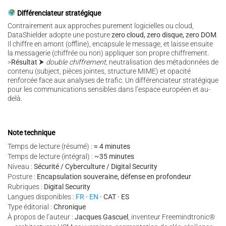
Différenciateur stratégique
Contrairement aux approches purement logicielles ou cloud,
DataShielder adopte une posture
zero cloud, zero disque, zero DOM
.
Il chiffre en amont (offline), encapsule le message, et laisse ensuite
la messagerie (chiffrée ou non) appliquer son propre chiffrement.
>
Résultat
⮞
double chiffrement
, neutralisation des métadonnées de
contenu (subject, pièces jointes, structure MIME) et opacité
renforcée face aux analyses de trafic.
Un différenciateur stratégique
pour les communications sensibles dans l’espace européen et au-
delà.
Note technique
Temps de lecture (résumé) :
≈ 4 minutes
Temps de lecture (intégral) :
~35 minutes
Niveau :
Sécurité / Cyberculture / Digital Security
Posture :
Encapsulation souveraine, défense en profondeur
Rubriques :
Digital Security
Langues disponibles :
FR
·
EN
· CAT · ES
Type éditorial :
Chronique
À propos de l’auteur :
Jacques Gascuel
, inventeur Freemindtronic®