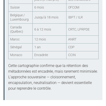
Suisse
6 mois
OFCOM
Belgique /
Jusqu’à 18 mois
IBPT / ILR
Luxembourg
Canada
6 à 12 mois
CRTC, LPRPDE
(Québec)
Maroc
12 mois
ANRT
Sénégal
1 an
CDP
Monaco
Encadrée
CCIN
Cette cartographie confirme que la rétention des
métadonnées est encadrée, mais rarement minimisée.
L’approche souveraine — cloisonnement,
encapsulation, neutralisation — devient essentielle
pour reprendre le contrôle.