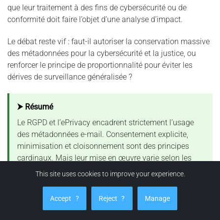
que leur traitement à des fins de cybersécurité ou de
conformité doit faire l’objet d’une analyse d’impact.
Le débat reste vif : faut-il autoriser la conservation massive
des métadonnées pour la cybersécurité et la justice, ou
renforcer le principe de proportionnalité pour éviter les
dérives de surveillance généralisée ?
⮞ Résumé
Le RGPD et l’ePrivacy encadrent strictement l’usage
des métadonnées e-mail. Consentement explicite,
minimisation et cloisonnement sont des principes
cardinaux. Mais leur mise en œuvre varie selon les
États. Entre sécurité, droit du travail et vie privée,
This site uses cookies to improve your experience.
l’Europe cherche un équilibre encore fragile — et les
métadonnées sont au cœur de cette tension.
Accept
?
Reject
?
Manage