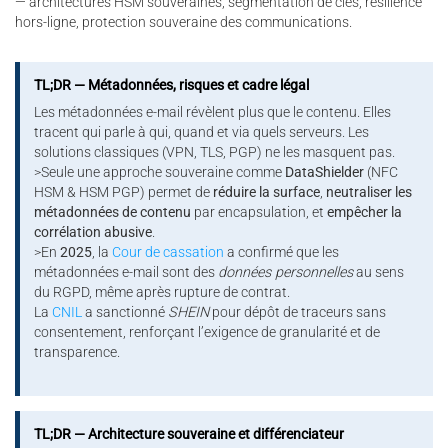
— architectures HSM souveraines, segmentation de clés, résilience
hors-ligne, protection souveraine des communications.
TL;DR — Métadonnées, risques et cadre légal
Les métadonnées e-mail révèlent plus que le contenu. Elles
tracent qui parle à qui, quand et via quels serveurs. Les
solutions classiques (VPN, TLS, PGP) ne les masquent pas.
>Seule une approche souveraine comme
DataShielder
(NFC
HSM & HSM PGP) permet de
réduire la surface
,
neutraliser les
métadonnées de contenu
par encapsulation, et
empêcher la
corrélation abusive
.
>En
2025
, la
Cour de cassation
a confirmé que les
métadonnées e-mail sont des
données personnelles
au sens
du RGPD, même après rupture de contrat.
La
CNIL
a sanctionné
SHEIN
pour dépôt de traceurs sans
consentement, renforçant l’exigence de granularité et de
transparence.
TL;DR — Architecture souveraine et différenciateur