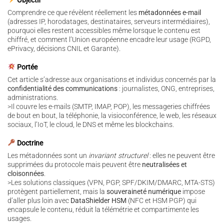
Objectif
Comprendre ce que révèlent réellement les
métadonnées e-mail
(adresses IP, horodatages, destinataires, serveurs intermédiaires),
pourquoi elles restent accessibles même lorsque le contenu est
chiffré, et comment l’Union européenne encadre leur usage (RGPD,
ePrivacy, décisions CNIL et Garante).
Portée
Cet article s’adresse aux organisations et individus concernés par la
confidentialité des communications
: journalistes, ONG, entreprises,
administrations.
>Il couvre les e-mails (SMTP, IMAP, POP), les messageries chiffrées
de bout en bout, la téléphonie, la visioconférence, le web, les réseaux
sociaux, l’IoT, le cloud, le DNS et même les blockchains.
Doctrine
Les métadonnées sont un
invariant structurel
: elles ne peuvent être
supprimées du protocole mais peuvent être
neutralisées et
cloisonnées
.
>Les solutions classiques (VPN, PGP, SPF/DKIM/DMARC, MTA-STS)
protègent partiellement, mais la
souveraineté numérique
impose
d’aller plus loin avec
DataShielder HSM
(NFC et HSM PGP) qui
encapsule le contenu, réduit la télémétrie et compartimente les
usages.