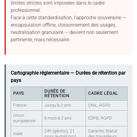
limites strictes sont imposées dans le cadre
professionnel.
Face à cette standardisation, l’approche souveraine —
encapsulation offline, cloisonnement des usages,
neutralisation granulaire — devient non seulement
pertinente, mais nécessaire.
Cartographie réglementaire — Durées de rétention par
pays
DURÉE DE
PAYS
CADRE LÉGAL
RÉTENTION
France
Jusqu’à 2 ans
CNIL, RGPD
Union
6 mois à 2 ans
EDPB, RGPD
européenne
24h (géoloc), 21
Garante, Statut
Italie
jours (e-mail pro)
des travailleurs