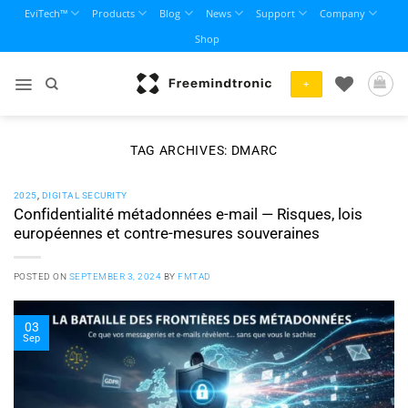
Skip
EviTech™
Products
Blog
News
Support
Company
to
Shop
content
+
TAG ARCHIVES:
DMARC
2025
,
DIGITAL SECURITY
Confidentialité métadonnées e-mail — Risques, lois
européennes et contre-mesures souveraines
POSTED ON
SEPTEMBER 3, 2024
BY
FMTAD
03
Sep