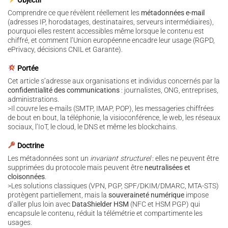
Objectif
Comprendre ce que révèlent réellement les
métadonnées e-mail
(adresses IP, horodatages, destinataires, serveurs intermédiaires),
pourquoi elles restent accessibles même lorsque le contenu est
chiffré, et comment l’Union européenne encadre leur usage (RGPD,
ePrivacy, décisions CNIL et Garante).
Portée
Cet article s’adresse aux organisations et individus concernés par la
confidentialité des communications
: journalistes, ONG, entreprises,
administrations.
>Il couvre les e-mails (SMTP, IMAP, POP), les messageries chiffrées
de bout en bout, la téléphonie, la visioconférence, le web, les réseaux
sociaux, l’IoT, le cloud, le DNS et même les blockchains.
Doctrine
Les métadonnées sont un
invariant structurel
: elles ne peuvent être
supprimées du protocole mais peuvent être
neutralisées et
cloisonnées
.
>Les solutions classiques (VPN, PGP, SPF/DKIM/DMARC, MTA-STS)
protègent partiellement, mais la
souveraineté numérique
impose
d’aller plus loin avec
DataShielder HSM
(NFC et HSM PGP) qui
encapsule le contenu, réduit la télémétrie et compartimente les
usages.