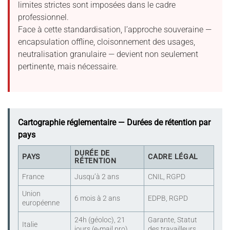
limites strictes sont imposées dans le cadre
professionnel.
Face à cette standardisation, l’approche souveraine —
encapsulation offline, cloisonnement des usages,
neutralisation granulaire — devient non seulement
pertinente, mais nécessaire.
Cartographie réglementaire — Durées de rétention par
pays
DURÉE DE
PAYS
CADRE LÉGAL
RÉTENTION
France
Jusqu’à 2 ans
CNIL, RGPD
Union
6 mois à 2 ans
EDPB, RGPD
européenne
24h (géoloc), 21
Garante, Statut
Italie
jours (e-mail pro)
des travailleurs