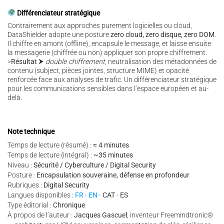
Différenciateur stratégique
Contrairement aux approches purement logicielles ou cloud,
DataShielder adopte une posture
zero cloud, zero disque, zero DOM
.
Il chiffre en amont (offline), encapsule le message, et laisse ensuite
la messagerie (chiffrée ou non) appliquer son propre chiffrement.
>
Résultat
⮞
double chiffrement
, neutralisation des métadonnées de
contenu (subject, pièces jointes, structure MIME) et opacité
renforcée face aux analyses de trafic.
Un différenciateur stratégique
pour les communications sensibles dans l’espace européen et au-
delà.
Note technique
Temps de lecture (résumé) :
≈ 4 minutes
Temps de lecture (intégral) :
~35 minutes
Niveau :
Sécurité / Cyberculture / Digital Security
Posture :
Encapsulation souveraine, défense en profondeur
Rubriques :
Digital Security
Langues disponibles :
FR
·
EN
· CAT · ES
Type éditorial :
Chronique
À propos de l’auteur :
Jacques Gascuel
, inventeur Freemindtronic®