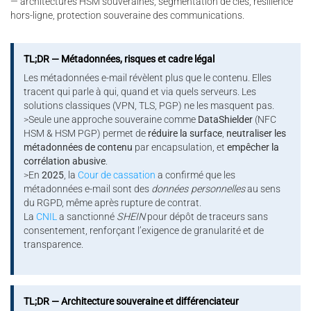
— architectures HSM souveraines, segmentation de clés, résilience
hors-ligne, protection souveraine des communications.
TL;DR — Métadonnées, risques et cadre légal
Les métadonnées e-mail révèlent plus que le contenu. Elles
tracent qui parle à qui, quand et via quels serveurs. Les
solutions classiques (VPN, TLS, PGP) ne les masquent pas.
>Seule une approche souveraine comme
DataShielder
(NFC
HSM & HSM PGP) permet de
réduire la surface
,
neutraliser les
métadonnées de contenu
par encapsulation, et
empêcher la
corrélation abusive
.
>En
2025
, la
Cour de cassation
a confirmé que les
métadonnées e-mail sont des
données personnelles
au sens
du RGPD, même après rupture de contrat.
La
CNIL
a sanctionné
SHEIN
pour dépôt de traceurs sans
consentement, renforçant l’exigence de granularité et de
transparence.
TL;DR — Architecture souveraine et différenciateur