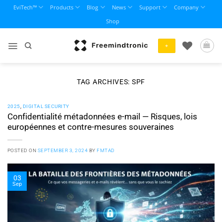
Skip
EviTech™
Products
Blog
News
Support
Company
to
Shop
content
+
TAG ARCHIVES:
SPF
2025
,
DIGITAL SECURITY
Confidentialité métadonnées e-mail — Risques, lois
européennes et contre-mesures souveraines
POSTED ON
SEPTEMBER 3, 2024
BY
FMTAD
03
Sep