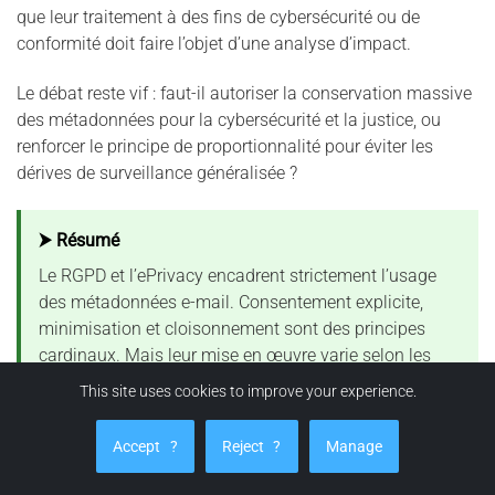
que leur traitement à des fins de cybersécurité ou de
conformité doit faire l’objet d’une analyse d’impact.
Le débat reste vif : faut-il autoriser la conservation massive
des métadonnées pour la cybersécurité et la justice, ou
renforcer le principe de proportionnalité pour éviter les
dérives de surveillance généralisée ?
⮞ Résumé
Le RGPD et l’ePrivacy encadrent strictement l’usage
des métadonnées e-mail. Consentement explicite,
minimisation et cloisonnement sont des principes
cardinaux. Mais leur mise en œuvre varie selon les
États. Entre sécurité, droit du travail et vie privée,
This site uses cookies to improve your experience.
l’Europe cherche un équilibre encore fragile — et les
métadonnées sont au cœur de cette tension.
Accept
?
Reject
?
Manage