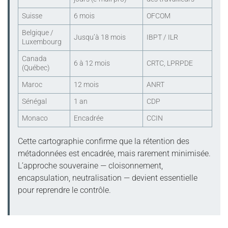
Suisse
6 mois
OFCOM
Belgique /
Jusqu’à 18 mois
IBPT / ILR
Luxembourg
Canada
6 à 12 mois
CRTC, LPRPDE
(Québec)
Maroc
12 mois
ANRT
Sénégal
1 an
CDP
Monaco
Encadrée
CCIN
Cette cartographie confirme que la rétention des
métadonnées est encadrée, mais rarement minimisée.
L’approche souveraine — cloisonnement,
encapsulation, neutralisation — devient essentielle
pour reprendre le contrôle.