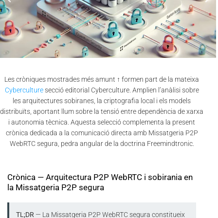
Les cròniques mostrades més amunt ↑ formen part de la mateixa
Cyberculture
secció editorial Cyberculture. Amplien l’anàlisi sobre
les arquitectures sobiranes, la criptografia local i els models
distribuïts, aportant llum sobre la tensió entre dependència de xarxa
i autonomia tècnica. Aquesta selecció complementa la present
crònica dedicada a la comunicació directa amb Missatgeria P2P
WebRTC segura, pedra angular de la doctrina Freemindtronic.
Crònica — Arquitectura P2P WebRTC i sobirania en
la Missatgeria P2P segura
TL;DR
— La Missatgeria P2P WebRTC segura constitueix