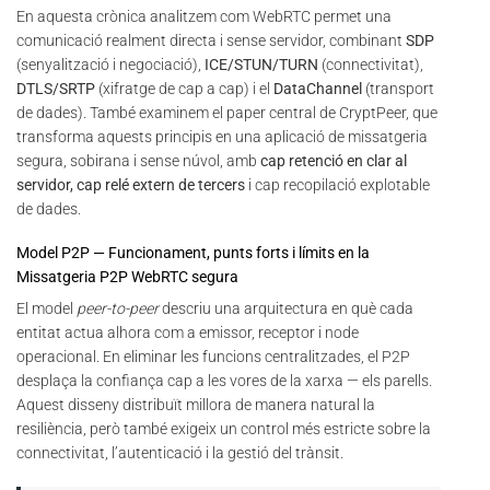
En aquesta crònica analitzem com WebRTC permet una
comunicació realment directa i sense servidor, combinant
SDP
(senyalització i negociació),
ICE/STUN/TURN
(connectivitat),
DTLS/SRTP
(xifratge de cap a cap) i el
DataChannel
(transport
de dades). També examinem el paper central de CryptPeer, que
transforma aquests principis en una aplicació de missatgeria
segura, sobirana i sense núvol, amb
cap retenció en clar al
servidor, cap relé extern de tercers
i cap recopilació explotable
de dades.
Model P2P — Funcionament, punts forts i límits en la
Missatgeria P2P WebRTC segura
El model
peer-to-peer
descriu una arquitectura en què cada
entitat actua alhora com a emissor, receptor i node
operacional. En eliminar les funcions centralitzades, el P2P
desplaça la confiança cap a les vores de la xarxa — els parells.
Aquest disseny distribuït millora de manera natural la
resiliència, però també exigeix un control més estricte sobre la
connectivitat, l’autenticació i la gestió del trànsit.