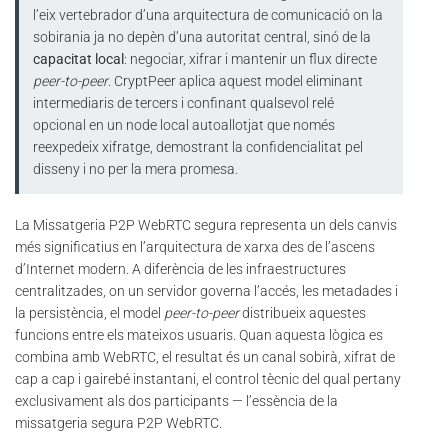
l’eix vertebrador d’una arquitectura de comunicació on la
sobirania ja no depèn d’una autoritat central, sinó de la
capacitat local
: negociar, xifrar i mantenir un flux directe
peer-to-peer
. CryptPeer aplica aquest model eliminant
intermediaris de tercers i confinant qualsevol relé
opcional en un node local autoallotjat que només
reexpedeix xifratge, demostrant la confidencialitat pel
disseny i no per la mera promesa.
La Missatgeria P2P WebRTC segura representa un dels canvis
més significatius en l’arquitectura de xarxa des de l’ascens
d’Internet modern. A diferència de les infraestructures
centralitzades, on un servidor governa l’accés, les metadades i
la persistència, el model
peer-to-peer
distribueix aquestes
funcions entre els mateixos usuaris. Quan aquesta lògica es
combina amb WebRTC, el resultat és un canal sobirà, xifrat de
cap a cap i gairebé instantani, el control tècnic del qual pertany
exclusivament als dos participants — l’essència de la
missatgeria segura P2P WebRTC.