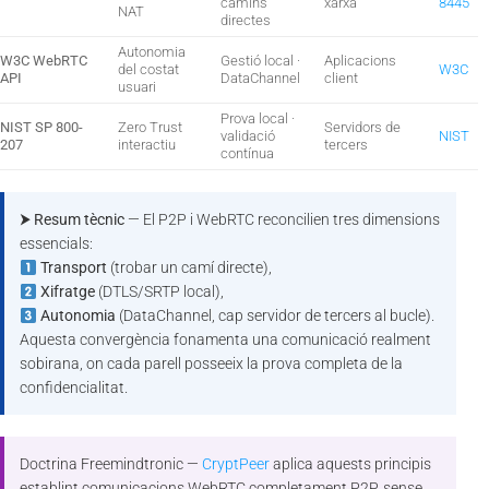
camins
xarxa
8445
NAT
directes
Autonomia
W3C WebRTC
Gestió local ·
Aplicacions
del costat
W3C
API
DataChannel
client
usuari
Prova local ·
NIST SP 800-
Zero Trust
Servidors de
validació
NIST
207
interactiu
tercers
contínua
⮞ Resum tècnic
— El P2P i WebRTC reconcilien tres dimensions
essencials:
Transport
(trobar un camí directe),
Xifratge
(DTLS/SRTP local),
Autonomia
(DataChannel, cap servidor de tercers al bucle).
Aquesta convergència fonamenta una comunicació realment
sobirana, on cada parell posseeix la prova completa de la
confidencialitat.
Doctrina Freemindtronic —
CryptPeer
aplica aquests principis
establint comunicacions WebRTC completament P2P, sense