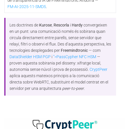
de transparència d’IA de Freemindtronic Andorra —
FM-AI-2025-11-SMD5
.
Les doctrines de
Kurose
,
Rescorla
i
Hardy
convergeixen
en un punt: una comunicació només és sobirana quan
circula directament entre parells, sense servidor que
relayi, filtri o observi el flux. Des d’aquesta perspectiva, les
tecnologies desplegades per
Freemindtronic
— com
DataShielder HSM PGP
i
“>PassCypher NFC HSM
—
proven aquesta sobirania pel disseny: xifratge local,
autonomia sense núvol i prova de possessió.
CryptPeer
aplica aquests mateixos principis a la comunicació
directa sobre WebRTC, substituint el model centrat en el
servidor per una arquitectura
peer-to-peer
.