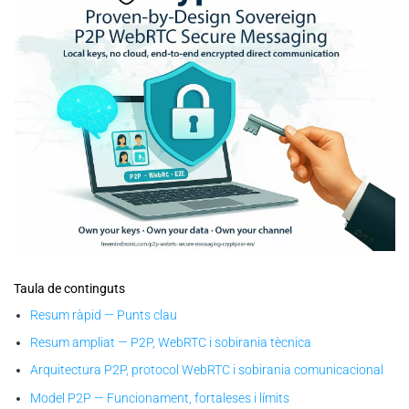
CryptPeer — proven-by-design sovereign P2P WebRTC secure
messaging: local keys, no cloud, end-to-end encrypted direct
Taula de continguts
communication.
Resum ràpid — Punts clau
Resum ampliat — P2P, WebRTC i sobirania tècnica
Arquitectura P2P, protocol WebRTC i sobirania comunicacional
Model P2P — Funcionament, fortaleses i límits