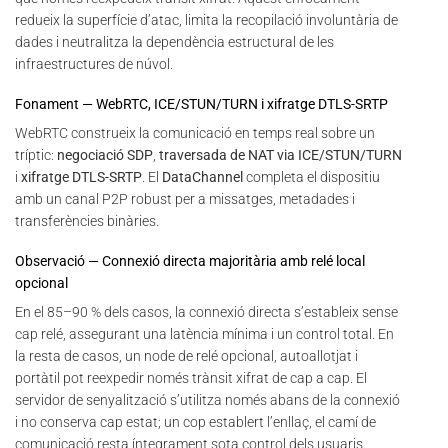
redueix la superfície d’atac, limita la recopilació involuntària de
dades i neutralitza la dependència estructural de les
infraestructures de núvol.
Fonament — WebRTC, ICE/STUN/TURN i xifratge DTLS-SRTP
WebRTC construeix la comunicació en temps real sobre un
tríptic:
negociació SDP
,
traversada de NAT via ICE/STUN/TURN
i
xifratge DTLS-SRTP
. El
DataChannel
completa el dispositiu
amb un canal P2P robust per a missatges, metadades i
transferències binàries.
Observació — Connexió directa majoritària amb relé local
opcional
En el 85–90 % dels casos, la connexió directa s’estableix sense
cap relé, assegurant una latència mínima i un control total. En
la resta de casos, un node de relé opcional, autoallotjat i
portàtil pot reexpedir només trànsit xifrat de cap a cap. El
servidor de senyalització s’utilitza només abans de la connexió
i no conserva cap estat; un cop establert l’enllaç, el camí de
comunicació resta íntegrament sota control dels usuaris.