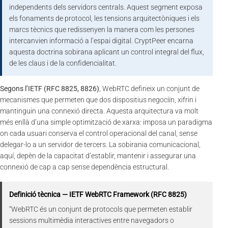
independents dels servidors centrals. Aquest segment exposa
els fonaments de protocol, les tensions arquitectòniques i els
marcs tècnics que redissenyen la manera com les persones
intercanvien informació a l’espai digital. CryptPeer encarna
aquesta doctrina sobirana aplicant un control integral del flux,
de les claus i de la confidencialitat.
Segons l’IETF (RFC 8825, 8826)
, WebRTC defineix un conjunt de
mecanismes que permeten que dos dispositius negociïn, xifrin i
mantinguin una connexió directa. Aquesta arquitectura va molt
més enllà d’una simple optimització de xarxa: imposa un paradigma
on cada usuari conserva el control operacional del canal, sense
delegar-lo a un servidor de tercers. La sobirania comunicacional,
aquí, depèn de la capacitat d’establir, mantenir i assegurar una
connexió de cap a cap sense dependència estructural.
Definició tècnica — IETF WebRTC Framework (RFC 8825)
“WebRTC és un conjunt de protocols que permeten establir
sessions multimèdia interactives entre navegadors o