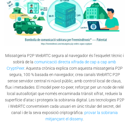
Missatgeria P2P WebRTC segura al navegador és l’esquelet tècnic i
sobirà de la
comunicació directa xifrada de cap a cap amb
CryptPeer
. Aquesta crònica explica com aquesta missatgeria P2P
segura, 100 % basada en navegador, crea canals WebRTC P2P
sense servidor central ni núvol públic, amb control local de claus,
flux i metadades. El model peer-to-peer, reforçat per un node de relé
local autoallotjat que només encaminada trànsit xifrat, redueix la
superfície d’atac i protegeix la sobirania digital. Les tecnologies P2P
i WebRTC converteixen cada usuari en únic titular del secret, del
canal i de la seva exposició criptogràfica:
provar la sobirania
mitjançant el disseny
.