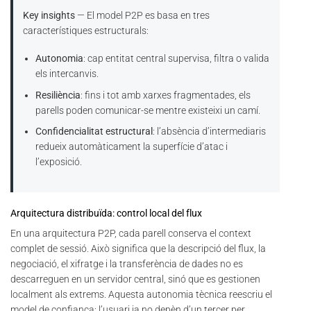
Key insights
— El model P2P es basa en tres
característiques estructurals:
Autonomia
: cap entitat central supervisa, filtra o valida
els intercanvis.
Resiliència
: fins i tot amb xarxes fragmentades, els
parells poden comunicar-se mentre existeixi un camí.
Confidencialitat estructural
: l’absència d’intermediaris
redueix automàticament la superfície d’atac i
l’exposició.
Arquitectura distribuïda: control local del flux
En una arquitectura P2P, cada parell conserva el context
complet de sessió. Això significa que la descripció del flux, la
negociació, el xifratge i la transferència de dades no es
descarreguen en un servidor central, sinó que es gestionen
localment als extrems. Aquesta autonomia tècnica reescriu el
model de confiança: l’usuari ja no depèn d’un tercer per