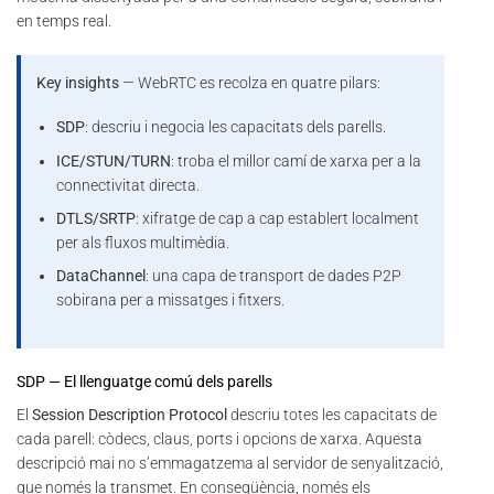
en temps real.
Key insights
— WebRTC es recolza en quatre pilars:
SDP
: descriu i negocia les capacitats dels parells.
ICE/STUN/TURN
: troba el millor camí de xarxa per a la
connectivitat directa.
DTLS/SRTP
: xifratge de cap a cap establert localment
per als fluxos multimèdia.
DataChannel
: una capa de transport de dades P2P
sobirana per a missatges i fitxers.
SDP — El llenguatge comú dels parells
El
Session Description Protocol
descriu totes les capacitats de
cada parell: còdecs, claus, ports i opcions de xarxa. Aquesta
descripció mai no s’emmagatzema al servidor de senyalització,
que només la transmet. En conseqüència, només els