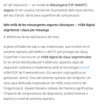
al i de l’exposició — un model de
Missatgeria P2P WebRTC
segura
on els usuaris conserven la propietat dels seus secrets,
del seu trànsit i de la seva superfície de comunicació.
Més enllà de les missatgeries segures clàssiques — HSM digital
segmentat i claus per missatge
A diferència de les aplicacions de miss
atgeria xifrades de cap a cap tradicionals, que confien en el
sistema operatiu del telèfon o del PC per protegir les claus,
CryptPeer s’ancora en un
HSM digital de claus segmentades
.
En la versió distribuïda per FullSecure, aquesta capa de
seguretat sobirana s’implementa amb la tecnologia
EviLink
HSM PGP de Freemindtronic. Els secrets criptogràfics es
gestionen, doncs, fora del sistema operatiu de l’endpoint, en
una capa dedicada inspirada en els HSM, sota control de
l’organització. Aquest disseny redueix de manera significativa
l’impacte de compromisos de dispositius, anàlisi forense o
explots a nivell de sistema operatiu.