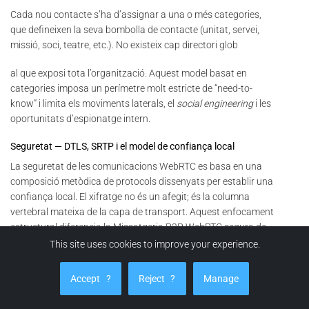
Cada nou contacte s’ha d’assignar a una o més categories,
que defineixen la seva bombolla de contacte (unitat, servei,
missió, soci, teatre, etc.). No existeix cap directori glob
al que exposi tota l’organització. Aquest model basat en
categories imposa un perímetre molt estricte de “need-to-
know” i limita els moviments laterals, el
social engineering
i les
oportunitats d’espionatge intern.
Seguretat — DTLS, SRTP i el model de confiança local
La seguretat de les comunicacions WebRTC es basa en una
composició metòdica de protocols dissenyats per establir una
confiança local. El xifratge no és un afegit; és la columna
vertebral mateixa de la capa de transport. Aquest enfocament
estructural diferencia la Missatgeria P2P WebRTC segura de
les plataformes de xat tradicionals, on el servei actua sovint
This site uses cookies to improve your experience.
com a intermediari criptogràfic, generant o emmagatzemant
de vegades les claus. Aquí, les
claus mai no surten dels parells
.
Accept
?
Reject
?
Manage