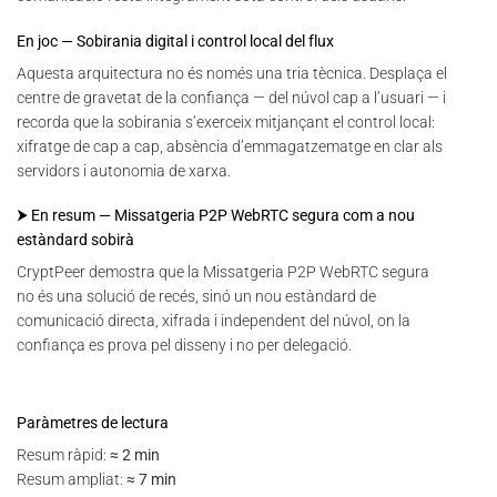
En joc — Sobirania digital i control local del flux
Aquesta arquitectura no és només una tria tècnica. Desplaça el
centre de gravetat de la confiança — del núvol cap a l’usuari — i
recorda que la sobirania s’exerceix mitjançant el control local:
xifratge de cap a cap, absència d’emmagatzematge en clar als
servidors i autonomia de xarxa.
⮞ En resum — Missatgeria P2P WebRTC segura com a nou
estàndard sobirà
CryptPeer demostra que la Missatgeria P2P WebRTC segura
no és una solució de recés, sinó un nou estàndard de
comunicació directa, xifrada i independent del núvol, on la
confiança es prova pel disseny i no per delegació.
Paràmetres de lectura
Resum ràpid:
≈ 2 min
Resum ampliat:
≈ 7 min