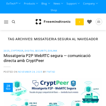
Skip
EviTech™
Products
Blog
News
Support
Company
to
Shop
content
+
TAG ARCHIVES:
MISSATGERIA SEGURA AL NAVEGADOR
2025
,
CYPTPEER
,
DIGITAL SECURITY
,
EVILINK
Missatgeria P2P WebRTC segura — comunicació
directa amb CryptPeer
POSTED ON
NOVEMBER 28, 2025
BY
FMTAD
28
Nov