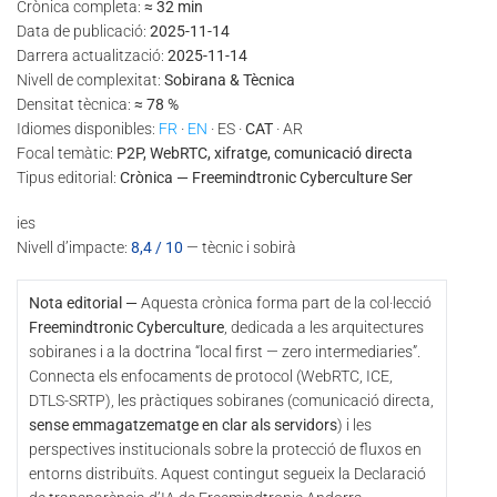
Crònica completa:
≈ 32 min
Data de publicació:
2025-11-14
Darrera actualització:
2025-11-14
Nivell de complexitat:
Sobirana & Tècnica
Densitat tècnica:
≈ 78 %
Idiomes disponibles:
FR
·
EN
· ES ·
CAT
· AR
Focal temàtic:
P2P, WebRTC, xifratge, comunicació directa
Tipus editorial:
Crònica — Freemindtronic Cyberculture Ser
ies
Nivell d’impacte:
8,4 / 10
— tècnic i sobirà
Nota editorial —
Aquesta crònica forma part de la col·lecció
Freemindtronic Cyberculture
, dedicada a les arquitectures
sobiranes i a la doctrina “local first — zero intermediaries”.
Connecta els enfocaments de protocol (WebRTC, ICE,
DTLS-SRTP), les pràctiques sobiranes (comunicació directa,
sense emmagatzematge en clar als servidors
) i les
perspectives institucionals sobre la protecció de fluxos en
entorns distribuïts. Aquest contingut segueix la Declaració