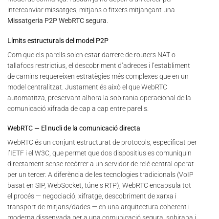
intercanviar missatges, mitjans o fitxers mitjançant una
Missatgeria P2P WebRTC segura
.
Límits estructurals del model P2P
Com que els parells solen estar darrere de routers NAT o
tallafocs restrictius, el descobriment d’adreces i l’establiment
de camins requereixen estratègies més complexes que en un
model centralitzat. Justament és això el que WebRTC
automatitza, preservant alhora la sobirania operacional de la
comunicació xifrada de cap a cap entre parells.
WebRTC — El nucli de la comunicació directa
WebRTC és un conjunt estructurat de protocols, especificat per
l’IETF i el W3C, que permet que dos dispositius es comuniquin
directament sense recórrer a un servidor de relé central operat
per un tercer. A diferència de les tecnologies tradicionals (VoIP
basat en SIP, WebSocket, túnels RTP), WebRTC encapsula tot
el procés — negociació, xifratge, descobriment de xarxa i
transport de mitjans/dades — en una arquitectura coherent i
moderna dissenyada per a una comunicació segura, sobirana i