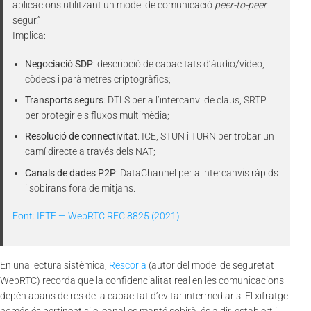
aplicacions utilitzant un model de comunicació
peer-to-peer
segur.”
Implica:
Negociació SDP
: descripció de capacitats d’àudio/vídeo,
còdecs i paràmetres criptogràfics;
Transports segurs
: DTLS per a l’intercanvi de claus, SRTP
per protegir els fluxos multimèdia;
Resolució de connectivitat
: ICE, STUN i TURN per trobar un
camí directe a través dels NAT;
Canals de dades P2P
: DataChannel per a intercanvis ràpids
i sobirans fora de mitjans.
Font: IETF — WebRTC RFC 8825 (2021)
En una lectura sistèmica,
Rescorla
(autor del model de seguretat
WebRTC) recorda que la confidencialitat real en les comunicacions
depèn abans de res de la capacitat d’evitar intermediaris. El xifratge