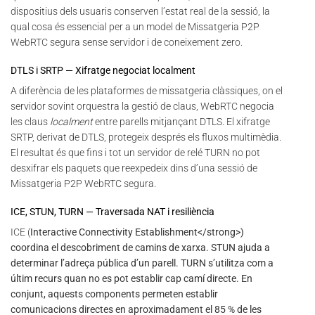
dispositius dels usuaris conserven l’estat real de la sessió, la
qual cosa és essencial per a un model de Missatgeria P2P
WebRTC segura sense servidor i de coneixement zero.
DTLS i SRTP — Xifratge negociat localment
A diferència de les plataformes de missatgeria clàssiques, on el
servidor sovint orquestra la gestió de claus, WebRTC negocia
les claus
localment
entre parells mitjançant DTLS. El xifratge
SRTP, derivat de DTLS, protegeix després els fluxos multimèdia.
El resultat és que fins i tot un servidor de relé TURN no pot
desxifrar els paquets que reexpedeix dins d’una sessió de
Missatgeria P2P WebRTC segura.
ICE, STUN, TURN — Traversada NAT i resiliència
ICE (
Interactive Connectivity Establishment</strong>)
coordina el descobriment de camins de xarxa. STUN ajuda a
determinar l’adreça pública d’un parell. TURN s’utilitza com a
últim recurs quan no es pot establir cap camí directe. En
conjunt, aquests components permeten establir
comunicacions directes en aproximadament el 85 % de les