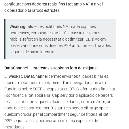
configuracions de xarxa reals, fins i tot amb NAT a nivell
d’operador o tallafocs estrictes.
Weak signals
— Les polítiques NAT cada cop més
restrictives, combinades amb l’ús massiu de xarxes
mòbils, reforcen la necessitat d’optimitzar ICE si volem
preservar connexions directes P2P autònomes i trucades
segures de baixa latència.
DataChannel — Intercanvis sobirans fora de mitjans
El
WebRTC DataChannel
permet enviar text, dades binàries,
fitxers i metadades directament d’un navegador a un altre.
Funciona sobre SCTP encapsulat en DTLS, oferint alta fiabilitat
i confidencialitat sobirana. Cap servidor d’aplicació de tercers
té visibilitat sobre aquests fluxos de dades; com a màxim, un
node de relé controlat per l’usuari reexpedeix xifratge opac,
quelcom crucial per al compartiment segur de fitxers, el xat
P2P segur i la col·laboració amb mínima exposició de
metadades.