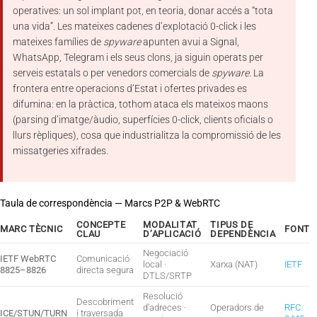
operatives: un sol implant pot, en teoria, donar accés a “tota
una vida”. Les mateixes cadenes d’explotació 0-click i les
mateixes famílies de
spyware
apunten avui a Signal,
WhatsApp, Telegram i els seus clons, ja siguin operats per
serveis estatals o per venedors comercials de
spyware
. La
frontera entre operacions d’Estat i ofertes privades es
difumina: en la pràctica, tothom ataca els mateixos maons
(parsing d’imatge/àudio, superfícies 0-click, clients oficials o
llurs rèpliques), cosa que industrialitza la compromissió de les
missatgeries xifrades.
Taula de correspondència — Marcs P2P & WebRTC
CONCEPTE
MODALITAT
TIPUS DE
MARC TÈCNIC
FONT
CLAU
D’APLICACIÓ
DEPENDÈNCIA
Negociació
IETF WebRTC
Comunicació
local ·
Xarxa (NAT)
IETF
8825–8826
directa segura
DTLS/SRTP
Resolució
Descobriment
d’adreces ·
Operadors de
RFC
ICE/STUN/TURN
i traversada