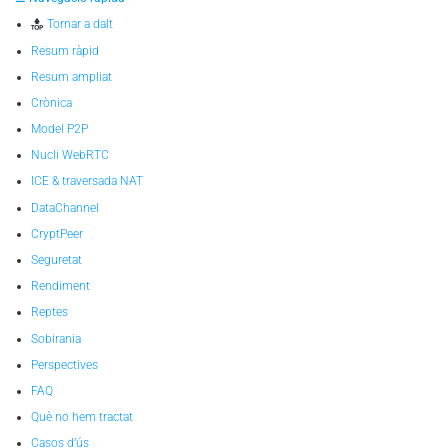
Tornar a dalt
Resum ràpid
Resum ampliat
Crònica
Model P2P
Nucli WebRTC
ICE & traversada NAT
DataChannel
CryptPeer
Seguretat
Rendiment
Reptes
Sobirania
Perspectives
FAQ
Què no hem tractat
Casos d’ús