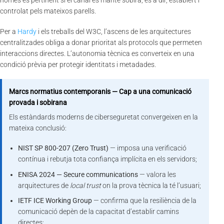
només és pertinent si el canal es manté sobirà, és a dir, establert i
controlat pels mateixos parells.
Per a
Hardy
i els treballs del W3C, l’ascens de les arquitectures
centralitzades obliga a donar prioritat als protocols que permeten
interaccions directes. L’autonomia tècnica es converteix en una
condició prèvia per protegir identitats i metadades.
Marcs normatius contemporanis — Cap a una comunicació
provada i sobirana
Els estàndards moderns de ciberseguretat convergeixen en la
mateixa conclusió:
NIST SP 800-207 (Zero Trust)
— imposa una verificació
contínua i rebutja tota confiança implícita en els servidors;
ENISA 2024 — Secure communications
— valora les
arquitectures de
local trust
on la prova tècnica la té l’usuari;
IETF ICE Working Group
— confirma que la resiliència de la
comunicació depèn de la capacitat d’establir camins
directes;