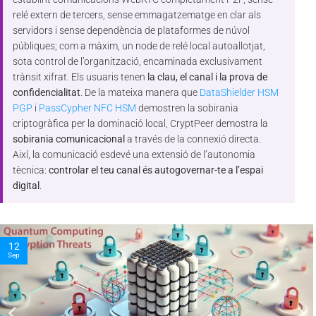
relé extern de tercers, sense emmagatzematge en clar als
servidors i sense dependència de plataformes de núvol
públiques; com a màxim, un node de relé local autoallotjat,
sota control de l’organització, encaminada exclusivament
trànsit xifrat. Els usuaris tenen
la clau, el canal i la prova de
confidencialitat
. De la mateixa manera que
DataShielder HSM
PGP
i
PassCypher NFC HSM
demostren la sobirania
criptogràfica per la dominació local, CryptPeer demostra la
sobirania comunicacional
a través de la connexió directa.
Així, la comunicació esdevé una extensió de l’autonomia
tècnica:
controlar el teu canal és autogovernar-te a l’espai
digital
.
10
Nov