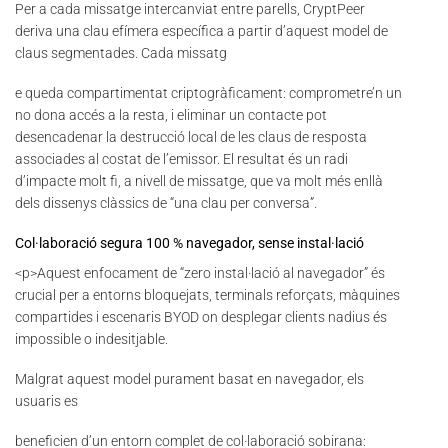
Per a cada missatge intercanviat entre parells, CryptPeer
deriva una clau efímera específica a partir d’aquest model de
claus segmentades. Cada missatg
e queda compartimentat criptogràficament: comprometre’n un
no dona accés a la resta, i eliminar un contacte pot
desencadenar la destrucció local de les claus de resposta
associades al costat de l’emissor. El resultat és un radi
d’impacte molt fi, a nivell de missatge, que va molt més enllà
dels dissenys clàssics de “una clau per conversa”.
Col·laboració segura 100 % navegador, sense instal·lació
<p>Aquest enfocament de “zero instal·lació al navegador” és
crucial per a entorns bloquejats, terminals reforçats, màquines
compartides i escenaris BYOD on desplegar clients nadius és
impossible o indesitjable.
Malgrat aquest model purament basat en navegador, els
usuaris es
beneficien d’un entorn complet de col·laboració sobirana: