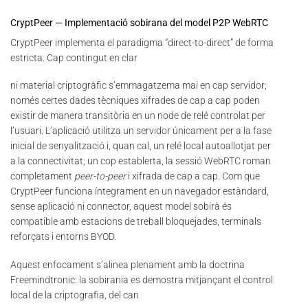
CryptPeer — Implementació sobirana del model P2P WebRTC
CryptPeer implementa el paradigma “direct-to-direct” de forma
estricta. Cap contingut en clar
ni material criptogràfic s’emmagatzema mai en cap servidor;
només certes dades tècniques xifrades de cap a cap poden
existir de manera transitòria en un node de relé controlat per
l’usuari. L’aplicació utilitza un servidor únicament per a la fase
inicial de senyalització i, quan cal, un relé local autoallotjat per
a la connectivitat; un cop establerta, la sessió WebRTC roman
completament
peer-to-peer
i xifrada de cap a cap. Com que
CryptPeer funciona íntegrament en un navegador estàndard,
sense aplicació ni connector, aquest model sobirà és
compatible amb estacions de treball bloquejades, terminals
reforçats i entorns BYOD.
Aquest enfocament s’alinea plenament amb la doctrina
Freemindtronic: la sobirania es demostra mitjançant el control
local de la criptografia, del can