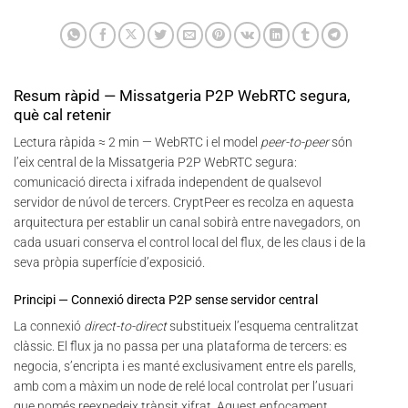
Resum ràpid — Missatgeria P2P WebRTC segura,
què cal retenir
Lectura ràpida ≈ 2 min — WebRTC i el model
peer-to-peer
són
l’eix central de la Missatgeria P2P WebRTC segura:
comunicació directa i xifrada independent de qualsevol
servidor de núvol de tercers. CryptPeer es recolza en aquesta
arquitectura per establir un canal sobirà entre navegadors, on
cada usuari conserva el control local del flux, de les claus i de la
seva pròpia superfície d’exposició.
Principi — Connexió directa P2P sense servidor central
La connexió
direct-to-direct
substitueix l’esquema centralitzat
clàssic. El flux ja no passa per una plataforma de tercers: es
negocia, s’encripta i es manté exclusivament entre els parells,
amb com a màxim un node de relé local controlat per l’usuari
que només reexpedeix trànsit xifrat. Aquest enfocament