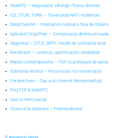
WebRTC — Negociació, xifratge i fluxos directes
ICE, STUN, TURN — Traversada NAT i resiliència
DataChannel — Intercanvis sobirans fora de mitjans
Aplicació CryptPeer — Comunicació directa provada
Seguretat — DTLS, SRTP i model de confiança local
Rendiment — Latència, optimització i estabilitat
Reptes contemporanis — P2P vs polítiques de xarxa
Sobirania tècnica — Prova local i no-conservació
Perspectives — Cap a un Internet descentralitzat
FAQ P2P & WebRTC
Què no hem tractat
Casos d’ús sobirans — Freemindtronic
☰ Navegació ràpida