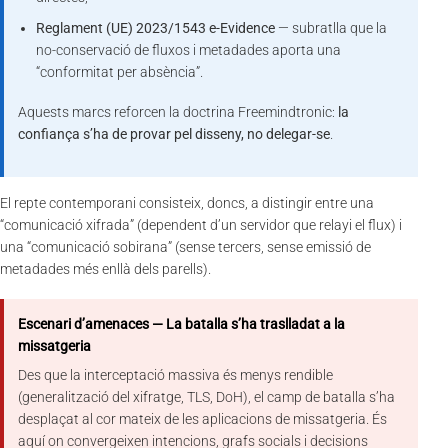
Reglament (UE) 2023/1543 e-Evidence
— subratlla que la
no-conservació de fluxos i metadades aporta una
“conformitat per absència”.
Aquests marcs reforcen la doctrina Freemindtronic:
la
confiança s’ha de provar pel disseny, no delegar-se
.
El repte contemporani consisteix, doncs, a distingir entre una
“comunicació xifrada” (dependent d’un servidor que relayi el flux) i
una “comunicació sobirana” (sense tercers, sense emissió de
metadades més enllà dels parells).
Escenari d’amenaces — La batalla s’ha traslladat a la
missatgeria
Des que la interceptació massiva és menys rendible
(generalització del xifratge, TLS, DoH), el camp de batalla s’ha
desplaçat al cor mateix de les aplicacions de missatgeria. És
aquí on convergeixen intencions, grafs socials i decisions