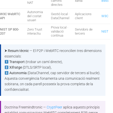
camins
xarxa
8445
NAT
directes
Autonomia
W3C WebRTC
Gestió local ·
Aplicacions
del costat
W3C
API
DataChannel
client
usuari
Prova local ·
NIST SP 800-
Zero Trust
Servidors de
validació
NIST
207
interactiu
tercers
contínua
⮞ Resum tècnic
— El P2P i WebRTC reconcilien tres dimensions
essencials:
Transport
(trobar un camí directe),
Xifratge
(DTLS/SRTP local),
Autonomia
(DataChannel, cap servidor de tercers al bucle).
Aquesta convergència fonamenta una comunicació realment
sobirana, on cada parell posseeix la prova completa de la
confidencialitat.
Doctrina Freemindtronic —
CryptPeer
aplica aquests principis
establint comunicacions WebRTC completament P2P, sense