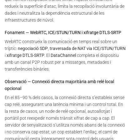
redueix la superfície d’atac, limita la recopilació involuntària de
dades i neutralitza la dependència estructural de les
infraestructures de núvol.
Fonament — WebRTC, ICE/STUN/TURN i xifratge DTLS-SRTP
WebRTC construeix la comunicació en temps real sobre un
tríptic:
negociació SDP
,
traversada de NAT via ICE/STUN/TURN
i
xifratge DTLS-SRTP
. El
DataChannel
completa el dispositiu
amb un canal P2P robust per a missatges, metadades i
transferències binàries.
Observació — Connexió directa majoritària amb relé local
opcional
En el 85–90 % dels casos, la connexió directa s’estableix sense
cap relé, assegurant una latència mínima i un control total. En
la resta de casos, un node de relé opcional, autoallotjat i
portàtil pot reexpedir només trànsit xifrat de cap a cap. El
servidor de senyalització s’utilitza només abans de la connexió
i no conserva cap estat; un cop establert l’enllaç, el camí de
comunicació resta íntegrament sota control dels usuaris.