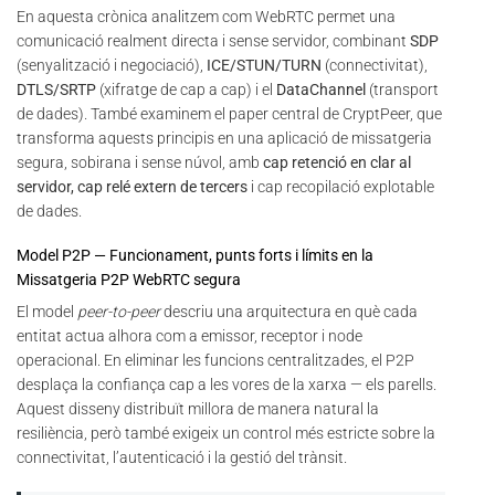
En aquesta crònica analitzem com WebRTC permet una
comunicació realment directa i sense servidor, combinant
SDP
(senyalització i negociació),
ICE/STUN/TURN
(connectivitat),
DTLS/SRTP
(xifratge de cap a cap) i el
DataChannel
(transport
de dades). També examinem el paper central de CryptPeer, que
transforma aquests principis en una aplicació de missatgeria
segura, sobirana i sense núvol, amb
cap retenció en clar al
servidor, cap relé extern de tercers
i cap recopilació explotable
de dades.
Model P2P — Funcionament, punts forts i límits en la
Missatgeria P2P WebRTC segura
El model
peer-to-peer
descriu una arquitectura en què cada
entitat actua alhora com a emissor, receptor i node
operacional. En eliminar les funcions centralitzades, el P2P
desplaça la confiança cap a les vores de la xarxa — els parells.
Aquest disseny distribuït millora de manera natural la
resiliència, però també exigeix un control més estricte sobre la
connectivitat, l’autenticació i la gestió del trànsit.