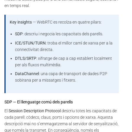
en temps real.
Key insights
— WebRTC es recolza en quatre pilars:
SDP
: descriu i negocia les capacitats dels parells.
ICE/STUN/TURN
: troba el millor camí de xarxa per a la
connectivitat directa.
DTLS/SRTP
: xifratge de cap a cap establert localment
per als fluxos multimèdia.
DataChannel
: una capa de transport de dades P2P
sobirana per a missatges i fitxers.
SDP — El llenguatge comú dels parells
El
Session Description Protocol
descriu totes les capacitats de
cada parell: còdecs, claus, ports i opcions de xarxa. Aquesta
descripció mai no s’emmagatzema al servidor de senyalització,
que només la transmet. En conseqüència, només els