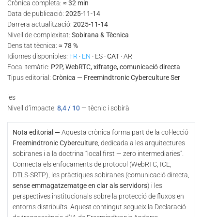
Crònica completa:
≈ 32 min
Data de publicació:
2025-11-14
Darrera actualització:
2025-11-14
Nivell de complexitat:
Sobirana & Tècnica
Densitat tècnica:
≈ 78 %
Idiomes disponibles:
FR
·
EN
· ES ·
CAT
· AR
Focal temàtic:
P2P, WebRTC, xifratge, comunicació directa
Tipus editorial:
Crònica — Freemindtronic Cyberculture Ser
ies
Nivell d’impacte:
8,4 / 10
— tècnic i sobirà
Nota editorial —
Aquesta crònica forma part de la col·lecció
Freemindtronic Cyberculture
, dedicada a les arquitectures
sobiranes i a la doctrina “local first — zero intermediaries”.
Connecta els enfocaments de protocol (WebRTC, ICE,
DTLS-SRTP), les pràctiques sobiranes (comunicació directa,
sense emmagatzematge en clar als servidors
) i les
perspectives institucionals sobre la protecció de fluxos en
entorns distribuïts. Aquest contingut segueix la Declaració