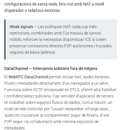
configuracions de xarxa reals, fins i tot amb NAT a nivell
d’operador o tallafocs estrictes.
Weak signals
— Les polítiques NAT cada cop més
restrictives, combinades amb l’ús massiu de xarxes
mòbils, reforcen la necessitat d’optimitzar ICE si volem
preservar connexions directes P2P autònomes i trucades
segures de baixa latència.
DataChannel — Intercanvis sobirans fora de mitjans
El
WebRTC DataChannel
permet enviar text, dades binàries,
fitxers i metadades directament d’un navegador a un altre.
Funciona sobre SCTP encapsulat en DTLS, oferint alta fiabilitat
i confidencialitat sobirana. Cap servidor d’aplicació de tercers
té visibilitat sobre aquests fluxos de dades; com a màxim, un
node de relé controlat per l’usuari reexpedeix xifratge opac,
quelcom crucial per al compartiment segur de fitxers, el xat
P2P segur i la col·laboració amb mínima exposició de
metadades.