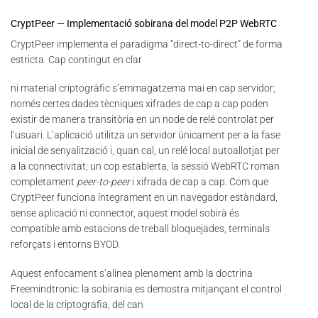
CryptPeer — Implementació sobirana del model P2P WebRTC
CryptPeer implementa el paradigma “direct-to-direct” de forma
estricta. Cap contingut en clar
ni material criptogràfic s’emmagatzema mai en cap servidor;
només certes dades tècniques xifrades de cap a cap poden
existir de manera transitòria en un node de relé controlat per
l’usuari. L’aplicació utilitza un servidor únicament per a la fase
inicial de senyalització i, quan cal, un relé local autoallotjat per
a la connectivitat; un cop establerta, la sessió WebRTC roman
completament
peer-to-peer
i xifrada de cap a cap. Com que
CryptPeer funciona íntegrament en un navegador estàndard,
sense aplicació ni connector, aquest model sobirà és
compatible amb estacions de treball bloquejades, terminals
reforçats i entorns BYOD.
Aquest enfocament s’alinea plenament amb la doctrina
Freemindtronic: la sobirania es demostra mitjançant el control
local de la criptografia, del can