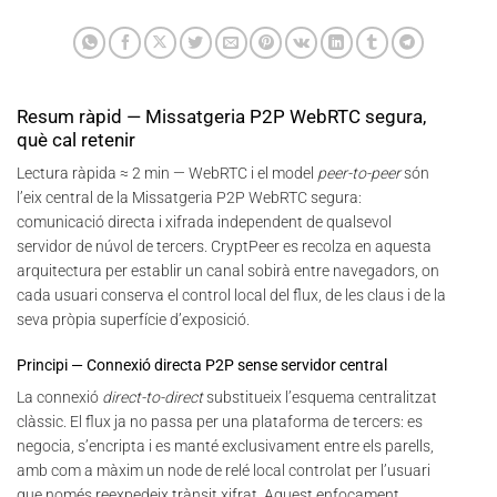
Resum ràpid — Missatgeria P2P WebRTC segura,
què cal retenir
Lectura ràpida ≈ 2 min — WebRTC i el model
peer-to-peer
són
l’eix central de la Missatgeria P2P WebRTC segura:
comunicació directa i xifrada independent de qualsevol
servidor de núvol de tercers. CryptPeer es recolza en aquesta
arquitectura per establir un canal sobirà entre navegadors, on
cada usuari conserva el control local del flux, de les claus i de la
seva pròpia superfície d’exposició.
Principi — Connexió directa P2P sense servidor central
La connexió
direct-to-direct
substitueix l’esquema centralitzat
clàssic. El flux ja no passa per una plataforma de tercers: es
negocia, s’encripta i es manté exclusivament entre els parells,
amb com a màxim un node de relé local controlat per l’usuari
que només reexpedeix trànsit xifrat. Aquest enfocament