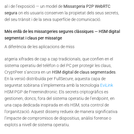
al i de l’exposició — un model de
Missatgeria P2P WebRTC
segura
on els usuaris conserven la propietat dels seus secrets,
del seu trànsit i de la seva superfície de comunicació.
Més enllà de les missatgeries segures clàssiques — HSM digital
segmentat i claus per missatge
A diferència de les aplicacions de miss
atgeria xifrades de cap a cap tradicionals, que confien en el
sistema operatiu del telèfon o del PC per protegir les claus,
CryptPeer s’ancora en un
HSM digital de claus segmentades
.
En la versió distribuïda per FullSecure, aquesta capa de
seguretat sobirana s’implementa amb la tecnologia
EviLink
HSM PGP de Freemindtronic. Els secrets criptogràfics es
gestionen, doncs, fora del sistema operatiu de l’endpoint, en
una capa dedicada inspirada en els HSM, sota control de
l’organització. Aquest disseny redueix de manera significativa
l’impacte de compromisos de dispositius, anàlisi forense o
explots a nivell de sistema operatiu.