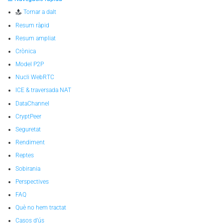
Tornar a dalt
Resum ràpid
Resum ampliat
Crònica
Model P2P
Nucli WebRTC
ICE & traversada NAT
DataChannel
CryptPeer
Seguretat
Rendiment
Reptes
Sobirania
Perspectives
FAQ
Què no hem tractat
Casos d’ús