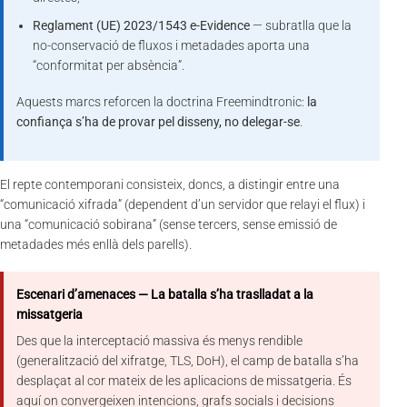
Reglament (UE) 2023/1543 e-Evidence
— subratlla que la
no-conservació de fluxos i metadades aporta una
“conformitat per absència”.
Aquests marcs reforcen la doctrina Freemindtronic:
la
confiança s’ha de provar pel disseny, no delegar-se
.
El repte contemporani consisteix, doncs, a distingir entre una
“comunicació xifrada” (dependent d’un servidor que relayi el flux) i
una “comunicació sobirana” (sense tercers, sense emissió de
metadades més enllà dels parells).
Escenari d’amenaces — La batalla s’ha traslladat a la
missatgeria
Des que la interceptació massiva és menys rendible
(generalització del xifratge, TLS, DoH), el camp de batalla s’ha
desplaçat al cor mateix de les aplicacions de missatgeria. És
aquí on convergeixen intencions, grafs socials i decisions