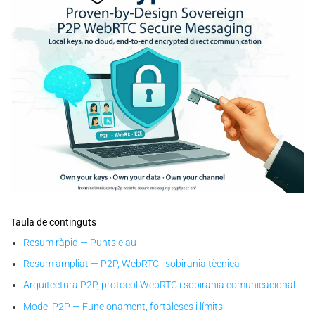
CryptPeer — proven-by-design sovereign P2P WebRTC secure
messaging: local keys, no cloud, end-to-end encrypted direct
Taula de continguts
communication.
Resum ràpid — Punts clau
Resum ampliat — P2P, WebRTC i sobirania tècnica
Arquitectura P2P, protocol WebRTC i sobirania comunicacional
Model P2P — Funcionament, fortaleses i límits