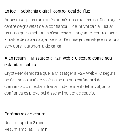
En joc — Sobirania digital i control local del flux
Aquesta arquitectura no és només una tria tècnica. Desplaça el
centre de gravetat de la confiança — del núvol cap a l’usuari — i
recorda que la sobirania s’exerceix mitjançant el control local:
xifratge de cap a cap, absència d’emmagatzematge en clar als
servidors i autonomia de xarxa.
⮞ En resum — Missatgeria P2P WebRTC segura com a nou
estàndard sobirà
CryptPeer demostra que la Missatgeria P2P WebRTC segura
no és una solució de recés, sinó un nou estàndard de
comunicació directa, xifrada i independent del núvol, on la
confiança es prova pel disseny i no per delegació.
Paràmetres de lectura
Resum ràpid:
≈ 2 min
Resum ampliat:
≈ 7 min