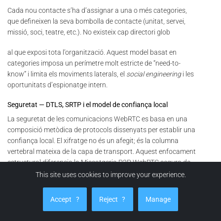
Cada nou contacte s’ha d’assignar a una o més categories,
que defineixen la seva bombolla de contacte (unitat, servei,
missió, soci, teatre, etc.). No existeix cap directori glob
al que exposi tota l’organització. Aquest model basat en
categories imposa un perímetre molt estricte de “need-to-
know” i limita els moviments laterals, el
social engineering
i les
oportunitats d’espionatge intern.
Seguretat — DTLS, SRTP i el model de confiança local
La seguretat de les comunicacions WebRTC es basa en una
composició metòdica de protocols dissenyats per establir una
confiança local. El xifratge no és un afegit; és la columna
vertebral mateixa de la capa de transport. Aquest enfocament
estructural diferencia la Missatgeria P2P WebRTC segura de
les plataformes de xat tradicionals, on el servei actua sovint
This site uses cookies to improve your experience.
com a intermediari criptogràfic, generant o emmagatzemant
de vegades les claus. Aquí, les
claus mai no surten dels parells
.
Accept
?
Reject
?
Manage