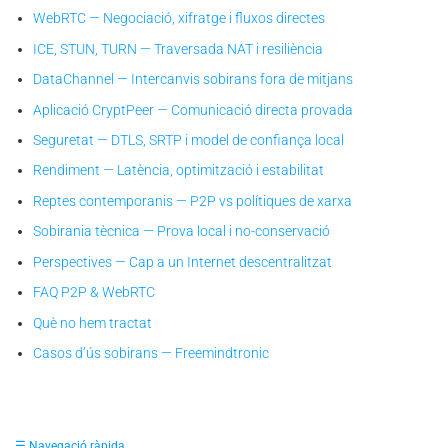
WebRTC — Negociació, xifratge i fluxos directes
ICE, STUN, TURN — Traversada NAT i resiliència
DataChannel — Intercanvis sobirans fora de mitjans
Aplicació CryptPeer — Comunicació directa provada
Seguretat — DTLS, SRTP i model de confiança local
Rendiment — Latència, optimització i estabilitat
Reptes contemporanis — P2P vs polítiques de xarxa
Sobirania tècnica — Prova local i no-conservació
Perspectives — Cap a un Internet descentralitzat
FAQ P2P & WebRTC
Què no hem tractat
Casos d’ús sobirans — Freemindtronic
☰ Navegació ràpida