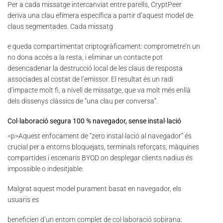
Per a cada missatge intercanviat entre parells, CryptPeer
deriva una clau efímera específica a partir d’aquest model de
claus segmentades. Cada missatg
e queda compartimentat criptogràficament: comprometre’n un
no dona accés a la resta, i eliminar un contacte pot
desencadenar la destrucció local de les claus de resposta
associades al costat de l’emissor. El resultat és un radi
d’impacte molt fi, a nivell de missatge, que va molt més enllà
dels dissenys clàssics de “una clau per conversa”.
Col·laboració segura 100 % navegador, sense instal·lació
<p>Aquest enfocament de “zero instal·lació al navegador” és
crucial per a entorns bloquejats, terminals reforçats, màquines
compartides i escenaris BYOD on desplegar clients nadius és
impossible o indesitjable.
Malgrat aquest model purament basat en navegador, els
usuaris es
beneficien d’un entorn complet de col·laboració sobirana: