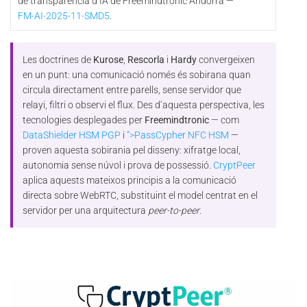
de transparència d’IA de Freemindtronic Andorra —
FM-AI-2025-11-SMD5
.
Les doctrines de
Kurose
,
Rescorla
i
Hardy
convergeixen
en un punt: una comunicació només és sobirana quan
circula directament entre parells, sense servidor que
relayi, filtri o observi el flux. Des d’aquesta perspectiva, les
tecnologies desplegades per
Freemindtronic
— com
DataShielder HSM PGP
i
“>PassCypher NFC HSM
—
proven aquesta sobirania pel disseny: xifratge local,
autonomia sense núvol i prova de possessió.
CryptPeer
aplica aquests mateixos principis a la comunicació
directa sobre WebRTC, substituint el model centrat en el
servidor per una arquitectura
peer-to-peer
.