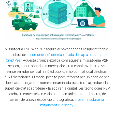
Missatgeria P2P WebRTC segura al navegador és l’esquelet tècnic i
sobirà de la
comunicació directa xifrada de cap a cap amb
CryptPeer
. Aquesta crònica explica com aquesta missatgeria P2P
segura, 100 % basada en navegador, crea canals WebRTC P2P
sense servidor central ni núvol públic, amb control local de claus,
flux i metadades. El model peer-to-peer, reforçat per un node de relé
local autoallotjat que només encaminada trànsit xifrat, redueix la
superfície d’atac i protegeix la sobirania digital. Les tecnologies P2P
i WebRTC converteixen cada usuari en únic titular del secret, del
canal i de la seva exposició criptogràfica:
provar la sobirania
mitjançant el disseny
.