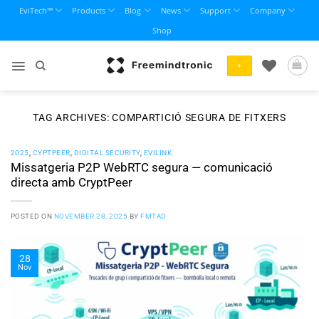
Skip
EviTech™
Products
Blog
News
Support
Company
to
Shop
content
+
TAG ARCHIVES:
COMPARTICIÓ SEGURA DE FITXERS
2025
,
CYPTPEER
,
DIGITAL SECURITY
,
EVILINK
Missatgeria P2P WebRTC segura — comunicació
directa amb CryptPeer
POSTED ON
NOVEMBER 28, 2025
BY
FMTAD
28
Nov