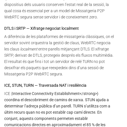
dispositius dels usuaris conserven l’estat real de la sessió, la
qual cosa és essencial per a un model de Missatgeria P2P
WebRTC segura sense servidor i de coneixement zero.
DTLS i SRTP — Xifratge negociat localment
A diferència de les plataformes de missatgeria clàssiques, on el
servidor sovint orquestra la gestió de claus, WebRTC negocia
les claus
localment
entre parells mitjançant DTLS. El xifratge
SRTP, derivat de DTLS, protegeix després els fluxos multimèdia.
El resultat és que fins i tot un servidor de relé TURN no pot
desxifrar els paquets que reexpedeix dins d’una sessió de
Missatgeria P2P WebRTC segura.
ICE, STUN, TURN — Traversada NAT i resiliència
ICE (
Interactive Connectivity Establishment</strong>)
coordina el descobriment de camins de xarxa. STUN ajuda a
determinar l’adreça pública d’un parell. TURN s’utilitza com a
últim recurs quan no es pot establir cap camí directe. En
conjunt, aquests components permeten establir
comunicacions directes en aproximadament el 85 % de les