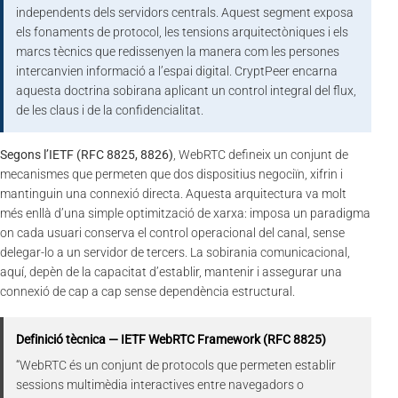
independents dels servidors centrals. Aquest segment exposa
els fonaments de protocol, les tensions arquitectòniques i els
marcs tècnics que redissenyen la manera com les persones
intercanvien informació a l’espai digital. CryptPeer encarna
aquesta doctrina sobirana aplicant un control integral del flux,
de les claus i de la confidencialitat.
Segons l’IETF (RFC 8825, 8826)
, WebRTC defineix un conjunt de
mecanismes que permeten que dos dispositius negociïn, xifrin i
mantinguin una connexió directa. Aquesta arquitectura va molt
més enllà d’una simple optimització de xarxa: imposa un paradigma
on cada usuari conserva el control operacional del canal, sense
delegar-lo a un servidor de tercers. La sobirania comunicacional,
aquí, depèn de la capacitat d’establir, mantenir i assegurar una
connexió de cap a cap sense dependència estructural.
Definició tècnica — IETF WebRTC Framework (RFC 8825)
“WebRTC és un conjunt de protocols que permeten establir
sessions multimèdia interactives entre navegadors o