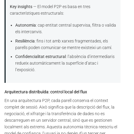
Key insights
— El model P2P es basa en tres
característiques estructurals:
Autonomia
: cap entitat central supervisa, filtra o valida
els intercanvis.
Resiliència
: fins i tot amb xarxes fragmentades, els
parells poden comunicar-se mentre existeixi un camí.
Confidencialitat estructural
: l’absència d’intermediaris
redueix automàticament la superfície d’atac i
l’exposició.
Arquitectura distribuïda: control local del flux
En una arquitectura P2P, cada parell conserva el context
complet de sessió. Això significa que la descripció del flux, la
negociació, el xifratge i la transferència de dades no es
descarreguen en un servidor central, sinó que es gestionen
localment als extrems. Aquesta autonomia tècnica reescriu el
model de confiança: l’usuari ja no depèn d’un tercer per