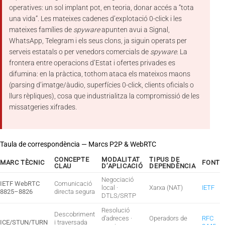
operatives: un sol implant pot, en teoria, donar accés a “tota
una vida”. Les mateixes cadenes d’explotació 0-click i les
mateixes famílies de
spyware
apunten avui a Signal,
WhatsApp, Telegram i els seus clons, ja siguin operats per
serveis estatals o per venedors comercials de
spyware
. La
frontera entre operacions d’Estat i ofertes privades es
difumina: en la pràctica, tothom ataca els mateixos maons
(parsing d’imatge/àudio, superfícies 0-click, clients oficials o
llurs rèpliques), cosa que industrialitza la compromissió de les
missatgeries xifrades.
Taula de correspondència — Marcs P2P & WebRTC
CONCEPTE
MODALITAT
TIPUS DE
MARC TÈCNIC
FONT
CLAU
D’APLICACIÓ
DEPENDÈNCIA
Negociació
IETF WebRTC
Comunicació
local ·
Xarxa (NAT)
IETF
8825–8826
directa segura
DTLS/SRTP
Resolució
Descobriment
d’adreces ·
Operadors de
RFC
ICE/STUN/TURN
i traversada