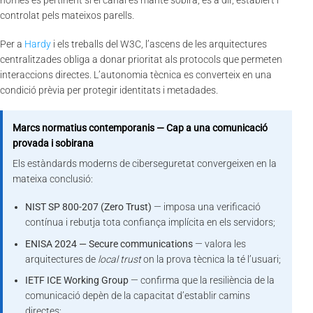
només és pertinent si el canal es manté sobirà, és a dir, establert i
controlat pels mateixos parells.
Per a
Hardy
i els treballs del W3C, l’ascens de les arquitectures
centralitzades obliga a donar prioritat als protocols que permeten
interaccions directes. L’autonomia tècnica es converteix en una
condició prèvia per protegir identitats i metadades.
Marcs normatius contemporanis — Cap a una comunicació
provada i sobirana
Els estàndards moderns de ciberseguretat convergeixen en la
mateixa conclusió:
NIST SP 800-207 (Zero Trust)
— imposa una verificació
contínua i rebutja tota confiança implícita en els servidors;
ENISA 2024 — Secure communications
— valora les
arquitectures de
local trust
on la prova tècnica la té l’usuari;
IETF ICE Working Group
— confirma que la resiliència de la
comunicació depèn de la capacitat d’establir camins
directes;