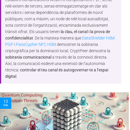
relé extern de tercers, sense emmagatzematge en clar als
servidors i sense dependència de plataformes de núvol
públiques; com a màxim, un node de relé local autoallotjat,
sota control de l’organització, encaminada exclusivament
trànsit xifrat. Els usuaris tenen
la clau, el canal i la prova de
confidencialitat
. De la mateixa manera que
DataShielder HSM
PGP
i
PassCypher NFC HSM
demostren la sobirania
criptogràfica per la dominació local, CryptPeer demostra la
sobirania comunicacional
a través de la connexió directa.
Així, la comunicació esdevé una extensió de l’autonomia
tècnica:
controlar el teu canal és autogovernar-te a l’espai
digital
.
10
Nov