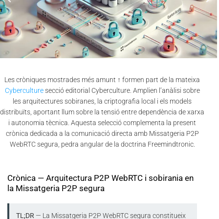
Les cròniques mostrades més amunt ↑ formen part de la mateixa
Cyberculture
secció editorial Cyberculture. Amplien l’anàlisi sobre
les arquitectures sobiranes, la criptografia local i els models
distribuïts, aportant llum sobre la tensió entre dependència de xarxa
i autonomia tècnica. Aquesta selecció complementa la present
crònica dedicada a la comunicació directa amb Missatgeria P2P
WebRTC segura, pedra angular de la doctrina Freemindtronic.
Crònica — Arquitectura P2P WebRTC i sobirania en
la Missatgeria P2P segura
TL;DR
— La Missatgeria P2P WebRTC segura constitueix