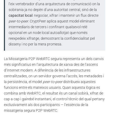
l’eix vertebrador d’una arquitectura de comunicació on la
sobirania ja no depèn d’una autoritat central, sinó de la
capacitat local
: negociar, xifrar i mantenir un flux directe
peer-to-peer
. CryptPeer aplica aquest model eliminant
intermediaris de tercers i confinant qualsevol relé
opcional en un node local autoallotjat que només
reexpedeix xifratge, demostrant la confidencialitat pel
disseny i no per la mera promesa.
La Missatgeria P2P WebRTC segura representa un dels canvis
més significatius en l’arquitectura de xarxa des de l’ascens
d’Internet modern. A diferència de les infraestructures
centralitzades, on un servidor governa l’accés, les metadades i
la persistència, el model
peer-to-peer
distribueix aquestes
funcions entre els mateixos usuaris. Quan aquesta lògica es
combina amb WebRTC, el resultat és un canal sobirà, xifrat de
cap a cap i gairebé instantani, el control tècnic del qual pertany
exclusivament als dos participants — l’essència de la
missatgeria segura P2P WebRTC.