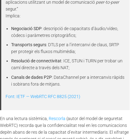
aplicacions utilitzant un model de comunicació
peer-to-peer
segur.”
Implica:
Negociació SDP
: descripció de capacitats d’àudio/vídeo,
còdecs i paràmetres criptogràfics;
Transports segurs
: DTLS per a l’intercanvi de claus, SRTP
per protegir els fluxos multimèdia;
Resolució de connectivitat
: ICE, STUN i TURN per trobar un
camí directe a través dels NAT;
Canals de dades P2P
: DataChannel per a intercanvis ràpids
i sobirans fora de mitjans.
Font: IETF — WebRTC RFC 8825 (2021)
En una lectura sistèmica,
Rescorla
(autor del model de seguretat
WebRTC) recorda que la confidencialitat real en les comunicacions
depèn abans de res de la capacitat d’evitar intermediaris. El xifratge