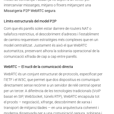
intercanviar missatges, mitjans o fitxers mitjançant una
Missatgeria P2P WebRTC segura
.
Límits estructurals del model P2P
Com que els parells solen estar darrere de routers NAT o
tallafocs restrictius, el descobriment d’adreces i l’establiment
de camins requereixen estratègies més complexes que en un
model centralitzat. Justament és això el que WebRTC
automatitza, preservant alhora la sobirania operacional de la
comunicació xifrada de cap a cap entre parells.
WebRTC — El nucli de la comunicació directa
WebRTC és un conjunt estructurat de protocols, especificat per
l’IETF i el W3C, que permet que dos dispositius es comuniquin
directament sense recórrer a un servidor de relé central operat
per un tercer. A diferència de les tecnologies tradicionals (VoIP
basat en SIP, WebSocket, túnels RTP), WebRTC encapsula tot
el procés — negociació, xifratge, descobriment de xarxa i
transport de mitjans/dades — en una arquitectura coherent i
moderna dissenyada per a una comunicació segura, sobirana i