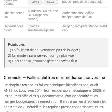
(
,
)
passe ; preuve de possession
LOUVRE
THALES
défaut
Windows 2000/XP en
Obsolescence
Authentification
offline
2014 (reprises
OS
indépendante de l’OS
presse)
Dépendances
Chaînes
Air-gap ; zéro persistance ; RAM-
cloud
serveur/navigateur
only
Points clés
1) La faille est de gouvernance, pas de budget ;
2) Un modèle
sans serveur
corrige plus vite ;
3) L’héritage XP/2000 se gère par
offline first
.
Chronicle — Failles, chiffres et remédiation souveraine
Ce chapitre retrace les failles techniques identifiées par l’audit
ANSSI du Louvre en 2014, leur réapparition médiatique en 2025, et
les sources officielles qui documentent l’état de sécurité et les
marges budgétaires de remédiation. Il établit un lien direct entre les
constats de vulnérabilité, les reprises presse concordantes, et les