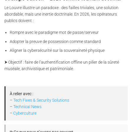
Le Louvre illustre un paradoxe : des failles triviales, une solution
abordable, mais une inertie doctrinale. En 2026, les opérateurs
publics doivent :
Rompre avec le paradigme mot de passe/serveur
Adopter la preuve de possession comme standard
Aligner la cybersécurité sur la souveraineté physique
⮞ Objectif : faire de l’authentification offline un pilier de la sûreté
muséale, archivistique et patrimoniale.
À relier avec :
–
Tech Fixes & Security Solutions
–
Technical News
–
Cyberculture
⧉ Ce que nous n’avons pas couvert