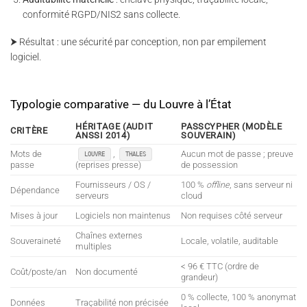
conformité RGPD/NIS2 sans collecte.
⮞ Résultat : une sécurité par conception, non par empilement
logiciel.
Typologie comparative — du Louvre à l’État
HÉRITAGE (AUDIT
PASSCYPHER (MODÈLE
CRITÈRE
ANSSI 2014)
SOUVERAIN)
Mots de
,
Aucun mot de passe ; preuve
LOUVRE
THALES
passe
(reprises presse)
de possession
Fournisseurs / OS /
100 %
offline
, sans serveur ni
Dépendance
serveurs
cloud
Mises à jour
Logiciels non maintenus
Non requises côté serveur
Chaînes externes
Souveraineté
Locale, volatile, auditable
multiples
< 96 € TTC (ordre de
Coût/poste/an
Non documenté
grandeur)
0 % collecte, 100 % anonymat
Données
Traçabilité non précisée