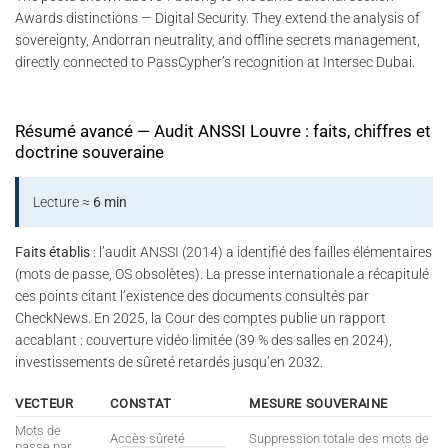
Awards distinctions — Digital Security. They extend the analysis of
sovereignty, Andorran neutrality, and offline secrets management,
directly connected to PassCypher’s recognition at Intersec Dubai.
Résumé avancé — Audit ANSSI Louvre : faits, chiffres et
doctrine souveraine
Lecture ≈
6 min
Faits établis
: l’audit ANSSI (2014) a identifié des failles élémentaires
(mots de passe, OS obsolètes). La presse internationale a récapitulé
ces points citant l’existence des documents consultés par
CheckNews. En 2025, la Cour des comptes publie un rapport
accablant : couverture vidéo limitée (39 % des salles en 2024),
investissements de sûreté retardés jusqu’en 2032.
VECTEUR
CONSTAT
MESURE SOUVERAINE
Mots de
Accès sûreté
Suppression totale des mots de
passe par