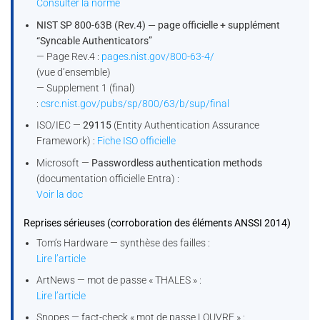
Consulter la norme
NIST SP 800-63B (Rev.4) — page officielle + supplément
“Syncable Authenticators”
— Page Rev.4 :
pages.nist.gov/800-63-4/
(vue d’ensemble)
— Supplement 1 (final)
:
csrc.nist.gov/pubs/sp/800/63/b/sup/final
ISO/IEC —
29115
(Entity Authentication Assurance
Framework) :
Fiche ISO officielle
Microsoft —
Passwordless authentication methods
(documentation officielle Entra) :
Voir la doc
Reprises sérieuses (corroboration des éléments ANSSI 2014)
Tom’s Hardware — synthèse des failles :
Lire l’article
ArtNews — mot de passe « THALES » :
Lire l’article
Snopes — fact-check « mot de passe LOUVRE » :