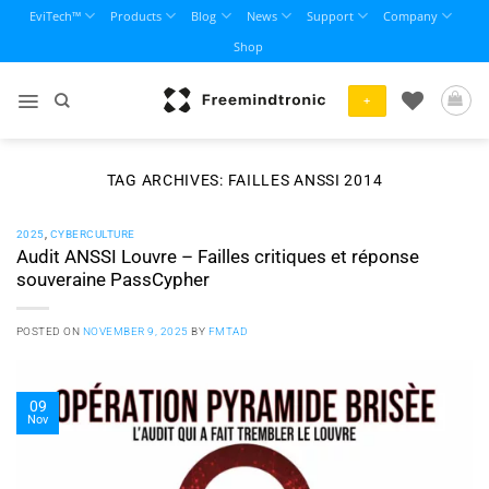
Skip
EviTech™
Products
Blog
News
Support
Company
to
Shop
content
+
TAG ARCHIVES:
FAILLES ANSSI 2014
2025
,
CYBERCULTURE
Audit ANSSI Louvre – Failles critiques et réponse
souveraine PassCypher
POSTED ON
NOVEMBER 9, 2025
BY
FMTAD
09
Nov