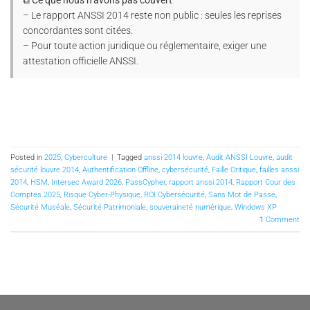
– Le rapport ANSSI 2014 reste non public : seules les reprises
concordantes sont citées.
– Pour toute action juridique ou réglementaire, exiger une
attestation officielle ANSSI.
Posted in
2025
,
Cyberculture
|
Tagged
anssi 2014 louvre
,
Audit ANSSI Louvre
,
audit
sécurité louvre 2014
,
Authentification Offline
,
cybersécurité
,
Faille Critique
,
failles anssi
2014
,
HSM
,
Intersec Award 2026
,
PassCypher
,
rapport anssi 2014
,
Rapport Cour des
Comptes 2025
,
Risque Cyber-Physique
,
ROI Cybersécurité
,
Sans Mot de Passe
,
Sécurité Muséale
,
Sécurité Patrimoniale
,
souveraineté numérique
,
Windows XP
1
Comment