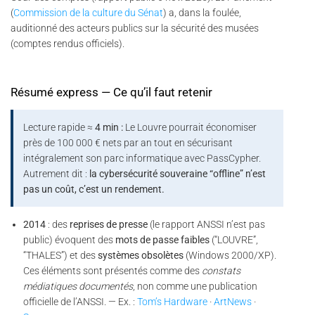
(
Commission de la culture du Sénat
) a, dans la foulée,
auditionné des acteurs publics sur la sécurité des musées
(comptes rendus officiels).
Résumé express — Ce qu’il faut retenir
Lecture rapide ≈
4 min :
Le Louvre pourrait économiser
près de 100 000 € nets par an tout en sécurisant
intégralement son parc informatique avec PassCypher.
Autrement dit :
la cybersécurité souveraine “offline” n’est
pas un coût, c’est un rendement.
2014
: des
reprises de presse
(le rapport ANSSI n’est pas
public) évoquent des
mots de passe faibles
(“LOUVRE”,
“THALES”) et des
systèmes obsolètes
(Windows 2000/XP).
Ces éléments sont présentés comme des
constats
médiatiques documentés
, non comme une publication
officielle de l’ANSSI. — Ex. :
Tom’s Hardware
·
ArtNews
·