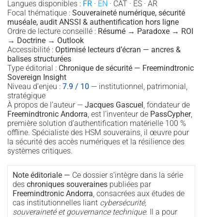
Langues disponibles :
FR
·
EN
· CAT · ES · AR
Focal thématique :
Souveraineté numérique, sécurité
muséale, audit ANSSI & authentification hors ligne
Ordre de lecture conseillé :
Résumé → Paradoxe → ROI
→ Doctrine → Outlook
Accessibilité :
Optimisé lecteurs d’écran — ancres &
balises structurées
Type éditorial :
Chronique de sécurité — Freemindtronic
Sovereign Insight
Niveau d’enjeu :
7.9 / 10
— institutionnel, patrimonial,
stratégique
À propos de l’auteur —
Jacques Gascuel
, fondateur de
Freemindtronic Andorra
, est l’inventeur de
PassCypher
,
première solution d’authentification matérielle 100 %
offline. Spécialiste des HSM souverains, il œuvre pour
la sécurité des accès numériques et la résilience des
systèmes critiques.
Note éditoriale —
Ce dossier s’intègre dans la série
des
chroniques souveraines
publiées par
Freemindtronic Andorra
, consacrées aux études de
cas institutionnelles liant
cybersécurité,
souveraineté et gouvernance technique
. Il a pour