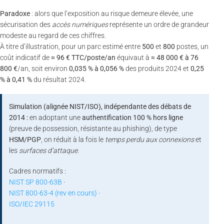
Paradoxe
: alors que l’exposition au risque demeure élevée, une
sécurisation des
accès numériques
représente un ordre de grandeur
modeste au regard de ces chiffres.
À titre d’illustration, pour un parc estimé entre
500
et
800
postes, un
coût indicatif de
≈ 96 € TTC/poste/an
équivaut à
≈ 48 000 € à 76
800 €
/an, soit environ
0,035 % à 0,056 %
des produits 2024 et
0,25
% à 0,41 %
du résultat 2024.
Simulation (alignée NIST/ISO), indépendante des débats de
2014 :
en adoptant une
authentification 100 % hors ligne
(preuve de possession, résistante au phishing), de type
HSM/PGP
, on réduit à la fois le
temps perdu aux connexions
et
les
surfaces d’attaque
.
Cadres normatifs :
NIST SP 800-63B
·
NIST 800-63-4 (rev en cours)
·
ISO/IEC 29115