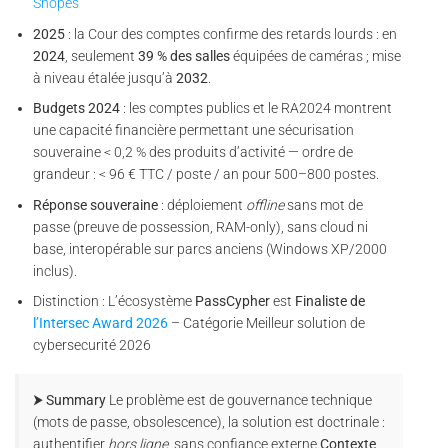
Snopes
2025
: la Cour des comptes confirme des retards lourds : en
2024
, seulement
39 % des salles
équipées de caméras ; mise
à niveau étalée jusqu’à
2032
.
Budgets 2024
: les comptes publics et le RA2024 montrent
une capacité financière permettant une sécurisation
souveraine < 0,2 % des produits d’activité — ordre de
grandeur : < 96 € TTC / poste / an pour 500–800 postes.
Réponse souveraine
: déploiement
offline
sans mot de
passe (preuve de possession, RAM-only), sans cloud ni
base, interopérable sur parcs anciens (Windows XP/2000
inclus).
Distinction : L’écosystème
PassCypher
est
Finaliste de
l’Intersec Award 2026
– Catégorie Meilleur solution de
cybersecurité 2026
⮞ Summary
Le problème est de gouvernance technique
(mots de passe, obsolescence), la solution est doctrinale :
authentifier
hors ligne
, sans confiance externe.
Contexte