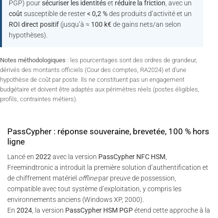
PGP) pour
sécuriser les identités
et
réduire la friction
, avec un
coût
susceptible de rester
< 0,2 %
des produits d’activité et un
ROI direct positif
(jusqu’à ≈
100 k€
de gains nets/an selon
hypothèses).
Notes méthodologiques
: les pourcentages sont des ordres de grandeur,
dérivés des montants officiels (Cour des comptes, RA2024) et d’une
hypothèse de coût par poste. Ils ne constituent pas un engagement
budgétaire et doivent être adaptés aux périmètres réels (postes éligibles,
profils, contraintes métiers).
PassCypher : réponse souveraine, brevetée, 100 % hors
ligne
Lancé en
2022
avec la version
PassCypher NFC HSM
,
Freemindtronic a introduit la première solution d’authentification et
de chiffrement matériel
offline
par preuve de possession,
compatible avec tout système d’exploitation, y compris les
environnements anciens (Windows XP, 2000).
En
2024
, la version
PassCypher HSM PGP
étend cette approche à la