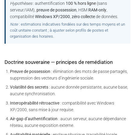
Hypothèses
: authentification
100 % hors ligne
(sans
serveur/IAM),
preuve de possession
, HSM
RAM-only
,
compatibilité
Windows XP/2000
,
zéro collecte
de données.
Note
: estimations indicatives fondées sur des temps moyens et un
coût unitaire constant ; à ajuster selon profils de postes et
organisation des horaires.
Doctrine souveraine — principes de remédiation
Preuve de possession
: élimination des mots de passe partagés,
suppression des vecteurs d’ingénierie sociale.
Volatilité des secrets
: aucune donnée persistante, aucune base,
aucune synchronisation.
Interopérabilité rétroactive
: compatibilité avec Windows
XP/2000, sans mise à jour requise.
Air-gap d’authentification
: aucun serveur, aucune dépendance
réseau, aucune exposition externe.
Auditabilité matérielle
: enclave physique, traçabilité locale,