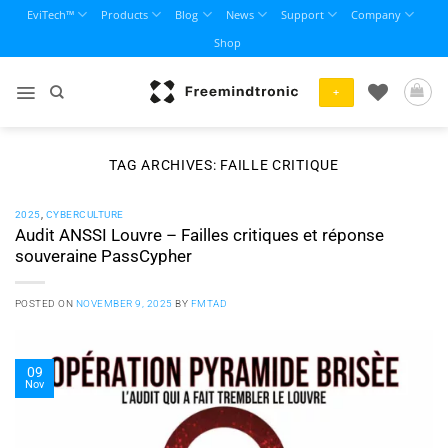
Skip
EviTech™
Products
Blog
News
Support
Company
to
Shop
content
+
TAG ARCHIVES:
FAILLE CRITIQUE
2025
,
CYBERCULTURE
Audit ANSSI Louvre – Failles critiques et réponse
souveraine PassCypher
POSTED ON
NOVEMBER 9, 2025
BY
FMTAD
09
Nov