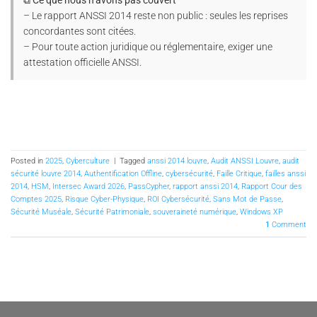
– Le rapport ANSSI 2014 reste non public : seules les reprises
concordantes sont citées.
– Pour toute action juridique ou réglementaire, exiger une
attestation officielle ANSSI.
Posted in
2025
,
Cyberculture
|
Tagged
anssi 2014 louvre
,
Audit ANSSI Louvre
,
audit
sécurité louvre 2014
,
Authentification Offline
,
cybersécurité
,
Faille Critique
,
failles anssi
2014
,
HSM
,
Intersec Award 2026
,
PassCypher
,
rapport anssi 2014
,
Rapport Cour des
Comptes 2025
,
Risque Cyber-Physique
,
ROI Cybersécurité
,
Sans Mot de Passe
,
Sécurité Muséale
,
Sécurité Patrimoniale
,
souveraineté numérique
,
Windows XP
1
Comment