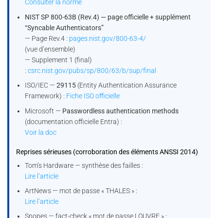
Consulter la norme
NIST SP 800-63B (Rev.4) — page officielle + supplément
“Syncable Authenticators”
— Page Rev.4 :
pages.nist.gov/800-63-4/
(vue d’ensemble)
— Supplement 1 (final)
:
csrc.nist.gov/pubs/sp/800/63/b/sup/final
ISO/IEC —
29115
(Entity Authentication Assurance
Framework) :
Fiche ISO officielle
Microsoft —
Passwordless authentication methods
(documentation officielle Entra) :
Voir la doc
Reprises sérieuses (corroboration des éléments ANSSI 2014)
Tom’s Hardware — synthèse des failles :
Lire l’article
ArtNews — mot de passe « THALES » :
Lire l’article
Snopes — fact-check « mot de passe LOUVRE » :