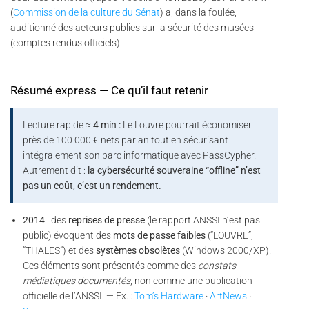
(
Commission de la culture du Sénat
) a, dans la foulée,
auditionné des acteurs publics sur la sécurité des musées
(comptes rendus officiels).
Résumé express — Ce qu’il faut retenir
Lecture rapide ≈
4 min :
Le Louvre pourrait économiser
près de 100 000 € nets par an tout en sécurisant
intégralement son parc informatique avec PassCypher.
Autrement dit :
la cybersécurité souveraine “offline” n’est
pas un coût, c’est un rendement.
2014
: des
reprises de presse
(le rapport ANSSI n’est pas
public) évoquent des
mots de passe faibles
(“LOUVRE”,
“THALES”) et des
systèmes obsolètes
(Windows 2000/XP).
Ces éléments sont présentés comme des
constats
médiatiques documentés
, non comme une publication
officielle de l’ANSSI. — Ex. :
Tom’s Hardware
·
ArtNews
·