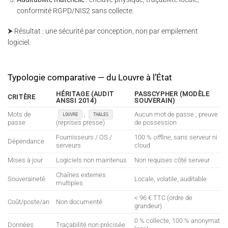
conformité RGPD/NIS2 sans collecte.
⮞ Résultat : une sécurité par conception, non par empilement
logiciel.
Typologie comparative — du Louvre à l’État
HÉRITAGE (AUDIT
PASSCYPHER (MODÈLE
CRITÈRE
ANSSI 2014)
SOUVERAIN)
Mots de
,
Aucun mot de passe ; preuve
LOUVRE
THALES
passe
(reprises presse)
de possession
Fournisseurs / OS /
100 %
offline
, sans serveur ni
Dépendance
serveurs
cloud
Mises à jour
Logiciels non maintenus
Non requises côté serveur
Chaînes externes
Souveraineté
Locale, volatile, auditable
multiples
< 96 € TTC (ordre de
Coût/poste/an
Non documenté
grandeur)
0 % collecte, 100 % anonymat
Données
Traçabilité non précisée