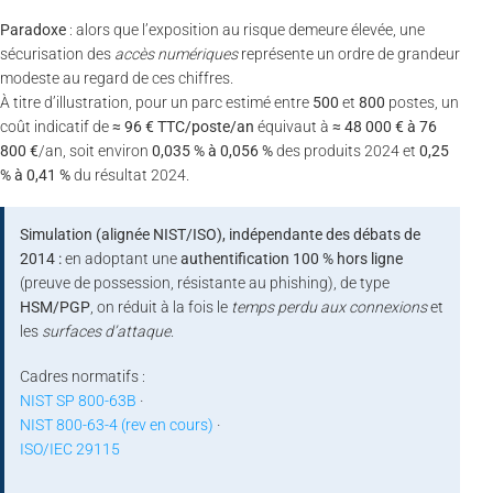
Paradoxe
: alors que l’exposition au risque demeure élevée, une
sécurisation des
accès numériques
représente un ordre de grandeur
modeste au regard de ces chiffres.
À titre d’illustration, pour un parc estimé entre
500
et
800
postes, un
coût indicatif de
≈ 96 € TTC/poste/an
équivaut à
≈ 48 000 € à 76
800 €
/an, soit environ
0,035 % à 0,056 %
des produits 2024 et
0,25
% à 0,41 %
du résultat 2024.
Simulation (alignée NIST/ISO), indépendante des débats de
2014 :
en adoptant une
authentification 100 % hors ligne
(preuve de possession, résistante au phishing), de type
HSM/PGP
, on réduit à la fois le
temps perdu aux connexions
et
les
surfaces d’attaque
.
Cadres normatifs :
NIST SP 800-63B
·
NIST 800-63-4 (rev en cours)
·
ISO/IEC 29115