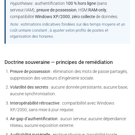
Hypothèses
: authentification
100 % hors ligne
(sans
serveur/IAM),
preuve de possession
, HSM
RAM-only
,
compatibilité
Windows XP/2000
,
zéro collecte
de données.
Note
: estimations indicatives fondées sur des temps moyens et un
coût unitaire constant ; à ajuster selon profils de postes et
organisation des horaires.
Doctrine souveraine — principes de remédiation
Preuve de possession
: élimination des mots de passe partagés,
suppression des vecteurs d’ingénierie sociale.
Volatilité des secrets
: aucune donnée persistante, aucune base,
aucune synchronisation.
Interopérabilité rétroactive
: compatibilité avec Windows
XP/2000, sans mise à jour requise.
Air-gap d’authentification
: aucun serveur, aucune dépendance
réseau, aucune exposition externe.
Auditabilité matérielle
: enclave physique, traçabilité locale,