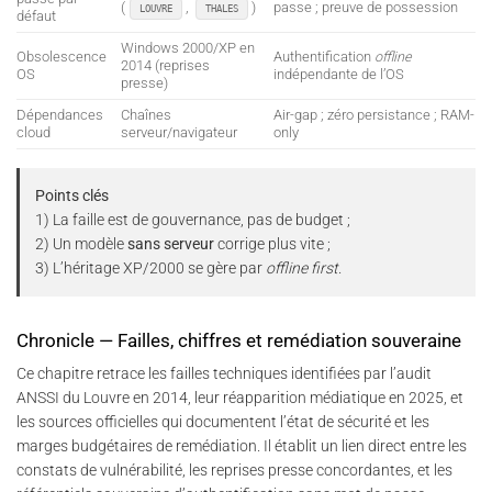
(
,
)
passe ; preuve de possession
LOUVRE
THALES
défaut
Windows 2000/XP en
Obsolescence
Authentification
offline
2014 (reprises
OS
indépendante de l’OS
presse)
Dépendances
Chaînes
Air-gap ; zéro persistance ; RAM-
cloud
serveur/navigateur
only
Points clés
1) La faille est de gouvernance, pas de budget ;
2) Un modèle
sans serveur
corrige plus vite ;
3) L’héritage XP/2000 se gère par
offline first
.
Chronicle — Failles, chiffres et remédiation souveraine
Ce chapitre retrace les failles techniques identifiées par l’audit
ANSSI du Louvre en 2014, leur réapparition médiatique en 2025, et
les sources officielles qui documentent l’état de sécurité et les
marges budgétaires de remédiation. Il établit un lien direct entre les
constats de vulnérabilité, les reprises presse concordantes, et les