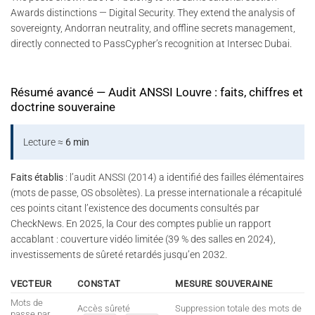
Awards distinctions — Digital Security. They extend the analysis of
sovereignty, Andorran neutrality, and offline secrets management,
directly connected to PassCypher’s recognition at Intersec Dubai.
Résumé avancé — Audit ANSSI Louvre : faits, chiffres et
doctrine souveraine
Lecture ≈
6 min
Faits établis
: l’audit ANSSI (2014) a identifié des failles élémentaires
(mots de passe, OS obsolètes). La presse internationale a récapitulé
ces points citant l’existence des documents consultés par
CheckNews. En 2025, la Cour des comptes publie un rapport
accablant : couverture vidéo limitée (39 % des salles en 2024),
investissements de sûreté retardés jusqu’en 2032.
VECTEUR
CONSTAT
MESURE SOUVERAINE
Mots de
Accès sûreté
Suppression totale des mots de
passe par