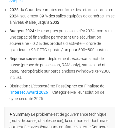
Snopes
2025
: la Cour des comptes confirme des retards lourds : en
2024
, seulement
39 % des salles
équipées de caméras ; mise
à niveau étalée jusqu’à
2032
.
Budgets 2024
: les comptes publics et le RA2024 montrent
une capacité financière permettant une sécurisation
souveraine < 0,2 % des produits d’activité — ordre de
grandeur : < 96 € TTC / poste / an pour 500–800 postes.
Réponse souveraine
: déploiement
offline
sans mot de
passe (preuve de possession, RAM-only), sans cloud ni
base, interopérable sur parcs anciens (Windows XP/2000
inclus).
Distinction : L’écosystème
PassCypher
est
Finaliste de
l’Intersec Award 2026
– Catégorie Meilleur solution de
cybersecurité 2026
⮞ Summary
Le problème est de gouvernance technique
(mots de passe, obsolescence), la solution est doctrinale :
authentifier
hors ligne
, sans confiance externe.
Contexte