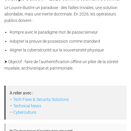
Le Louvre illustre un paradoxe : des failles triviales, une solution
abordable, mais une inertie doctrinale. En 2026, les opérateurs
publics doivent :
Rompre avec le paradigme mot de passe/serveur
Adopter la preuve de possession comme standard
Aligner la cybersécurité sur la souveraineté physique
⮞ Objectif : faire de l’authentification offline un pilier de la sûreté
muséale, archivistique et patrimoniale.
À relier avec :
–
Tech Fixes & Security Solutions
–
Technical News
–
Cyberculture
⧉ Ce que nous n’avons pas couvert