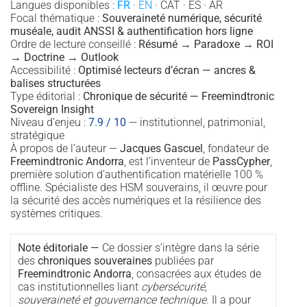
Langues disponibles :
FR
·
EN
· CAT · ES · AR
Focal thématique :
Souveraineté numérique, sécurité
muséale, audit ANSSI & authentification hors ligne
Ordre de lecture conseillé :
Résumé → Paradoxe → ROI
→ Doctrine → Outlook
Accessibilité :
Optimisé lecteurs d’écran — ancres &
balises structurées
Type éditorial :
Chronique de sécurité — Freemindtronic
Sovereign Insight
Niveau d’enjeu :
7.9 / 10
— institutionnel, patrimonial,
stratégique
À propos de l’auteur —
Jacques Gascuel
, fondateur de
Freemindtronic Andorra
, est l’inventeur de
PassCypher
,
première solution d’authentification matérielle 100 %
offline. Spécialiste des HSM souverains, il œuvre pour
la sécurité des accès numériques et la résilience des
systèmes critiques.
Note éditoriale —
Ce dossier s’intègre dans la série
des
chroniques souveraines
publiées par
Freemindtronic Andorra
, consacrées aux études de
cas institutionnelles liant
cybersécurité,
souveraineté et gouvernance technique
. Il a pour