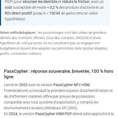
PGP) pour
sécuriser les identités
et
réduire la friction
, avec un
coût
susceptible de rester
< 0,2 %
des produits d’activité et un
ROI direct positif
(jusqu’à ≈
100 k€
de gains nets/an selon
hypothèses).
Notes méthodologiques
: les pourcentages sont des ordres de grandeur,
dérivés des montants officiels (Cour des comptes, RA2024) et d’une
hypothèse de coût par poste. Ils ne constituent pas un engagement
budgétaire et doivent être adaptés aux périmètres réels (postes éligibles,
profils, contraintes métiers).
PassCypher : réponse souveraine, brevetée, 100 % hors
ligne
Lancé en
2022
avec la version
PassCypher NFC HSM
,
Freemindtronic a introduit la première solution d’authentification et
de chiffrement matériel
offline
par preuve de possession,
compatible avec tout système d’exploitation, y compris les
environnements anciens (Windows XP, 2000).
En
2024
, la version
PassCypher HSM PGP
étend cette approche à la