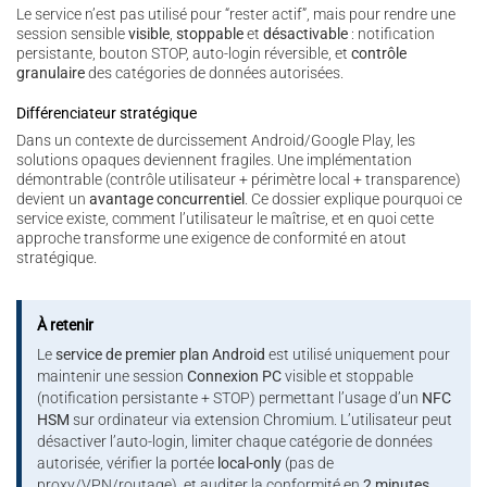
Le service n’est pas utilisé pour “rester actif”, mais pour rendre une
session sensible
visible
,
stoppable
et
désactivable
: notification
persistante, bouton STOP, auto-login réversible, et
contrôle
granulaire
des catégories de données autorisées.
Différenciateur stratégique
Dans un contexte de durcissement Android/Google Play, les
solutions opaques deviennent fragiles. Une implémentation
démontrable (contrôle utilisateur + périmètre local + transparence)
devient un
avantage concurrentiel
. Ce dossier explique pourquoi ce
service existe, comment l’utilisateur le maîtrise, et en quoi cette
approche transforme une exigence de conformité en atout
stratégique.
À retenir
Le
service de premier plan Android
est utilisé uniquement pour
maintenir une session
Connexion PC
visible et stoppable
(notification persistante + STOP) permettant l’usage d’un
NFC
HSM
sur ordinateur via extension Chromium. L’utilisateur peut
désactiver l’auto-login, limiter chaque catégorie de données
autorisée, vérifier la portée
local-only
(pas de
proxy/VPN/routage), et auditer la conformité en
2 minutes
.