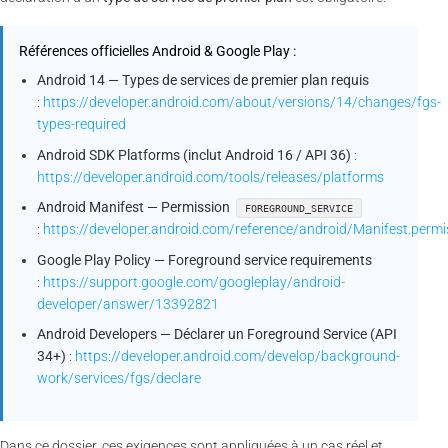
Références officielles Android & Google Play :
Android 14 — Types de services de premier plan requis
:
https://developer.android.com/about/versions/14/changes/fgs-
types-required
Android SDK Platforms (inclut Android 16 / API 36)
:
https://developer.android.com/tools/releases/platforms
Android Manifest — Permission
FOREGROUND_SERVICE
:
https://developer.android.com/reference/android/Manifest.p
Google Play Policy — Foreground service requirements
:
https://support.google.com/googleplay/android-
developer/answer/13392821
Android Developers — Déclarer un Foreground Service (API
34+)
:
https://developer.android.com/develop/background-
work/services/fgs/declare
Dans ce dossier, ces exigences sont appliquées à un cas réel et