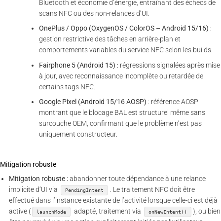
Bluetooth et économie d’énergie, entraînant des échecs de
scans NFC ou des non-relances d’UI.
OnePlus / Oppo (OxygenOS / ColorOS – Android 15/16)
:
gestion restrictive des tâches en arrière-plan et
comportements variables du service NFC selon les builds.
Fairphone 5 (Android 15)
: régressions signalées après mise
à jour, avec reconnaissance incomplète ou retardée de
certains tags NFC.
Google Pixel (Android 15/16 AOSP)
: référence AOSP
montrant que le blocage BAL est structurel même sans
surcouche OEM, confirmant que le problème n’est pas
uniquement constructeur.
Mitigation robuste
Mitigation robuste :
abandonner toute dépendance à une relance
implicite d’UI via
. Le traitement NFC doit être
PendingIntent
effectué dans l’instance existante de l’activité lorsque celle-ci est déjà
active (
adapté, traitement via
), ou bien
launchMode
onNewIntent()