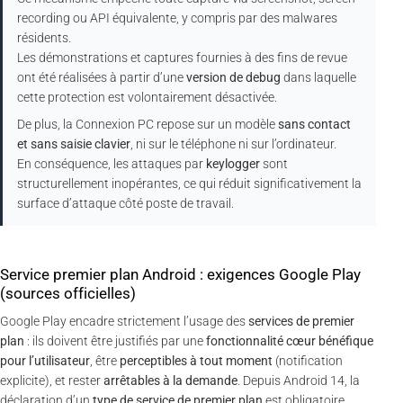
recording ou API équivalente, y compris par des malwares
résidents.
Les démonstrations et captures fournies à des fins de revue
ont été réalisées à partir d’une
version de debug
dans laquelle
cette protection est volontairement désactivée.
De plus, la Connexion PC repose sur un modèle
sans contact
et sans saisie clavier
, ni sur le téléphone ni sur l’ordinateur.
En conséquence, les attaques par
keylogger
sont
structurellement inopérantes, ce qui réduit significativement la
surface d’attaque côté poste de travail.
Service premier plan Android : exigences Google Play
(sources officielles)
Google Play encadre strictement l’usage des
services de premier
plan
: ils doivent être justifiés par une
fonctionnalité cœur bénéfique
pour l’utilisateur
, être
perceptibles à tout moment
(notification
explicite), et rester
arrêtables à la demande
. Depuis Android 14, la
déclaration d’un
type de service de premier plan
est obligatoire.