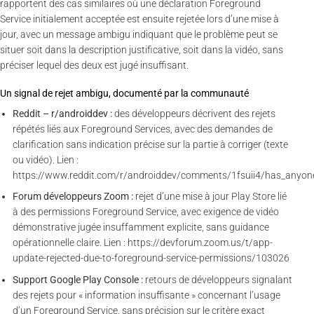
rapportent des cas similaires où une déclaration Foreground
Service initialement acceptée est ensuite rejetée lors d’une mise à
jour, avec un message ambigu indiquant que le problème peut se
situer soit dans la description justificative, soit dans la vidéo, sans
préciser lequel des deux est jugé insuffisant.
Un signal de rejet ambigu, documenté par la communauté
Reddit – r/androiddev :
des développeurs décrivent des rejets
répétés liés aux Foreground Services, avec des demandes de
clarification sans indication précise sur la partie à corriger (texte
ou vidéo). Lien :
https://www.reddit.com/r/androiddev/comments/1fsuii4/has_anyon
Forum développeurs Zoom :
rejet d’une mise à jour Play Store lié
à des permissions Foreground Service, avec exigence de vidéo
démonstrative jugée insuffamment explicite, sans guidance
opérationnelle claire. Lien : https://devforum.zoom.us/t/app-
update-rejected-due-to-foreground-service-permissions/103026
Support Google Play Console :
retours de développeurs signalant
des rejets pour « information insuffisante » concernant l’usage
d’un Foreground Service, sans précision sur le critère exact