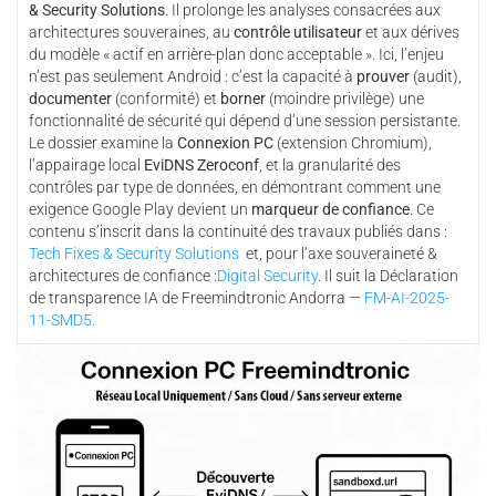
& Security Solutions
. Il prolonge les analyses consacrées aux
architectures souveraines, au
contrôle utilisateur
et aux dérives
du modèle « actif en arrière-plan donc acceptable ». Ici, l’enjeu
n’est pas seulement Android : c’est la capacité à
prouver
(audit),
documenter
(conformité) et
borner
(moindre privilège) une
fonctionnalité de sécurité qui dépend d’une session persistante.
Le dossier examine la
Connexion PC
(extension Chromium),
l’appairage local
EviDNS Zeroconf
, et la granularité des
contrôles par type de données, en démontrant comment une
exigence Google Play devient un
marqueur de confiance
. Ce
contenu s’inscrit dans la continuité des travaux publiés dans :
Tech Fixes & Security Solutions
et, pour l’axe souveraineté &
architectures de confiance :
Digital Security
. Il suit la Déclaration
de transparence IA de Freemindtronic Andorra —
FM-AI-2025-
11-SMD5.