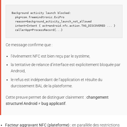
Background activity launch blocked:

  pkg=com.freemindtronic.EviPro

  reason=background_activity_launch_not_allowed

  intent=Intent { act=android.nfc.action.TAG_DISCOVERED ... }

Ce message confirme que :
l’événement NFC est bien reçu par le système,
la tentative de relance d’interface est explicitement bloquée par
Android,
le refus est indépendant de l’application et résulte du
durcissement BAL de la plateforme.
Cette preuve permet de distinguer clairement :
changement
structurel Android
≠
bug applicatif
.
Facteur aggravant NFC (plateforme) :
en parallèle des restrictions