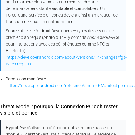
actif en arrière-plan », mais « comment rendre une
dépendance persistante
auditable
et
contrôlable
». Un
Foreground Service bien conçu devient ainsi un marqueur de
transparence, pas un contournement.
Source officielle Android Developers — types de services de
premier plan requis (Android 14+, y compris
connectedDevice
pour interactions avec des périphériques comme NFC et
Bluetooth)
:
https://developer.android.com/about/versions/14/changes/fgs-
types-required
Permission manifeste
:
https://developer.android.com/reference/android/Manifest.perm
Threat Model : pourquoi la Connexion PC doit rester
visible et bornée
Hypothèse réaliste :
un téléphone utilisé comme passerelle
(mobile ↔ desktop) est une surface d’attaque. Le service de