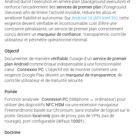
Android durcit l’exécution en arrière-plan (
background execution
) et
renforce l’encadrement des
services de premier plan
(
Foreground
Services
) afin de limiter l’activité invisible, réduire les abus et
améliorer fiabilité et autonomie. Sur
Android 16 (API level 36)
, cette
exigence devient vérifiable et incontournable. Loin d’être une
contrainte pénalisante, un service de premier plan correctement
conçu devient un
marqueur de confiance
: transparence, contrôle
utilisateur et périmètre opérationnel minimal.
Objectif
Documenter, de manière
vérifiable
, l’usage d’un
service de premier
plan Android
comme brique indispensable à une fonctionnalité
cœur :
Connexion PC
. L’objectif est de montrer comment une
exigence Google Play devient un
marqueur de transparence
, de
contrôle utilisateur et de maturité sécurité.
Portée
Fonction analysée :
Connexion PC
(téléphone ↔ ordinateur) pour
utiliser des dispositifs
NFC HSM
via une extension navigateur
Freemindtronic basée sur Chromium, sans installer de logiciel sur le
poste. Session
local-only
(pas de proxy, pas de VPN, pas de
routage), port configurable (défaut
10001
).
Doctrine