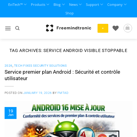
Skip
EviTech™
Products
Blog
News
Support
Company
to
Shop
content
+
TAG ARCHIVES:
SERVICE ANDROID VISIBLE STOPPABLE
2026
,
TECH FIXES SECURITY SOLUTIONS
Service premier plan Android : Sécurité et contrôle
utilisateur
POSTED ON
JANUARY 19, 2026
BY
FMTAD
19
Jan