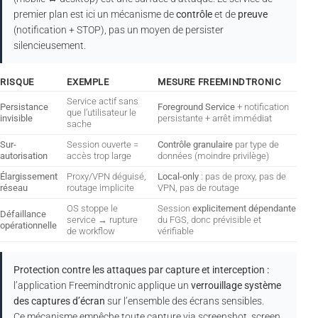
premier plan est ici un mécanisme de
contrôle
et de
preuve
(notification + STOP), pas un moyen de persister
silencieusement.
RISQUE
EXEMPLE
MESURE FREEMINDTRONIC
Service actif sans
Persistance
Foreground Service
+ notification
que l’utilisateur le
invisible
persistante + arrêt immédiat
sache
Sur-
Session ouverte =
Contrôle granulaire
par type de
autorisation
accès trop large
données (moindre privilège)
Élargissement
Proxy/VPN déguisé,
Local-only
: pas de proxy, pas de
réseau
routage implicite
VPN, pas de routage
OS stoppe le
Session
explicitement dépendante
Défaillance
service → rupture
du FGS, donc prévisible et
opérationnelle
de workflow
vérifiable
Protection contre les attaques par capture et interception :
l’application Freemindtronic applique un
verrouillage système
des captures d’écran
sur l’ensemble des écrans sensibles.
Ce mécanisme empêche toute capture via screenshot, screen