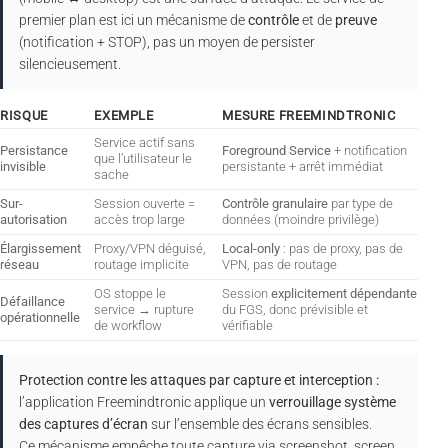
premier plan est ici un mécanisme de
contrôle
et de
preuve
(notification + STOP), pas un moyen de persister
silencieusement.
RISQUE
EXEMPLE
MESURE FREEMINDTRONIC
Service actif sans
Persistance
Foreground Service
+ notification
que l’utilisateur le
invisible
persistante + arrêt immédiat
sache
Sur-
Session ouverte =
Contrôle granulaire
par type de
autorisation
accès trop large
données (moindre privilège)
Élargissement
Proxy/VPN déguisé,
Local-only
: pas de proxy, pas de
réseau
routage implicite
VPN, pas de routage
OS stoppe le
Session
explicitement dépendante
Défaillance
service → rupture
du FGS, donc prévisible et
opérationnelle
de workflow
vérifiable
Protection contre les attaques par capture et interception :
l’application Freemindtronic applique un
verrouillage système
des captures d’écran
sur l’ensemble des écrans sensibles.
Ce mécanisme empêche toute capture via screenshot, screen