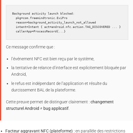
Background activity launch blocked:

  pkg=com.freemindtronic.EviPro

  reason=background_activity_launch_not_allowed

  intent=Intent { act=android.nfc.action.TAG_DISCOVERED ... }

Ce message confirme que :
l’événement NFC est bien reçu par le système,
la tentative de relance d’interface est explicitement bloquée par
Android,
le refus est indépendant de l’application et résulte du
durcissement BAL de la plateforme.
Cette preuve permet de distinguer clairement :
changement
structurel Android
≠
bug applicatif
.
Facteur aggravant NFC (plateforme) :
en parallèle des restrictions