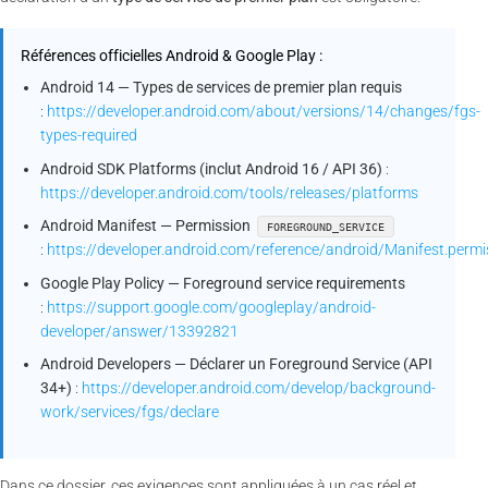
Références officielles Android & Google Play :
Android 14 — Types de services de premier plan requis
:
https://developer.android.com/about/versions/14/changes/fgs-
types-required
Android SDK Platforms (inclut Android 16 / API 36)
:
https://developer.android.com/tools/releases/platforms
Android Manifest — Permission
FOREGROUND_SERVICE
:
https://developer.android.com/reference/android/Manifest.p
Google Play Policy — Foreground service requirements
:
https://support.google.com/googleplay/android-
developer/answer/13392821
Android Developers — Déclarer un Foreground Service (API
34+)
:
https://developer.android.com/develop/background-
work/services/fgs/declare
Dans ce dossier, ces exigences sont appliquées à un cas réel et