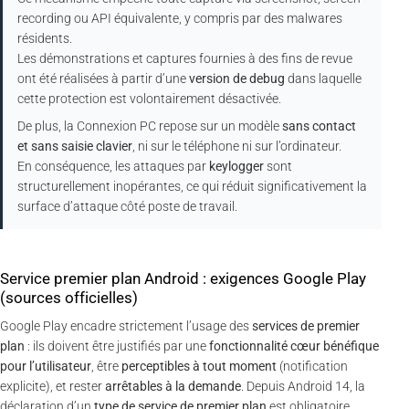
recording ou API équivalente, y compris par des malwares
résidents.
Les démonstrations et captures fournies à des fins de revue
ont été réalisées à partir d’une
version de debug
dans laquelle
cette protection est volontairement désactivée.
De plus, la Connexion PC repose sur un modèle
sans contact
et sans saisie clavier
, ni sur le téléphone ni sur l’ordinateur.
En conséquence, les attaques par
keylogger
sont
structurellement inopérantes, ce qui réduit significativement la
surface d’attaque côté poste de travail.
Service premier plan Android : exigences Google Play
(sources officielles)
Google Play encadre strictement l’usage des
services de premier
plan
: ils doivent être justifiés par une
fonctionnalité cœur bénéfique
pour l’utilisateur
, être
perceptibles à tout moment
(notification
explicite), et rester
arrêtables à la demande
. Depuis Android 14, la
déclaration d’un
type de service de premier plan
est obligatoire.