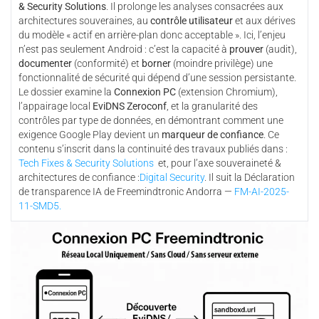
& Security Solutions
. Il prolonge les analyses consacrées aux
architectures souveraines, au
contrôle utilisateur
et aux dérives
du modèle « actif en arrière-plan donc acceptable ». Ici, l’enjeu
n’est pas seulement Android : c’est la capacité à
prouver
(audit),
documenter
(conformité) et
borner
(moindre privilège) une
fonctionnalité de sécurité qui dépend d’une session persistante.
Le dossier examine la
Connexion PC
(extension Chromium),
l’appairage local
EviDNS Zeroconf
, et la granularité des
contrôles par type de données, en démontrant comment une
exigence Google Play devient un
marqueur de confiance
. Ce
contenu s’inscrit dans la continuité des travaux publiés dans :
Tech Fixes & Security Solutions
et, pour l’axe souveraineté &
architectures de confiance :
Digital Security
. Il suit la Déclaration
de transparence IA de Freemindtronic Andorra —
FM-AI-2025-
11-SMD5.