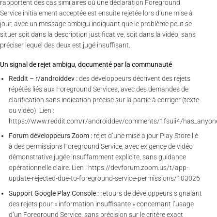
rapportent des cas similaires où une déclaration Foreground
Service initialement acceptée est ensuite rejetée lors d’une mise à
jour, avec un message ambigu indiquant que le problème peut se
situer soit dans la description justificative, soit dans la vidéo, sans
préciser lequel des deux est jugé insuffisant.
Un signal de rejet ambigu, documenté par la communauté
Reddit – r/androiddev :
des développeurs décrivent des rejets
répétés liés aux Foreground Services, avec des demandes de
clarification sans indication précise sur la partie à corriger (texte
ou vidéo). Lien :
https://www.reddit.com/r/androiddev/comments/1fsuii4/has_anyon
Forum développeurs Zoom :
rejet d’une mise à jour Play Store lié
à des permissions Foreground Service, avec exigence de vidéo
démonstrative jugée insuffamment explicite, sans guidance
opérationnelle claire. Lien : https://devforum.zoom.us/t/app-
update-rejected-due-to-foreground-service-permissions/103026
Support Google Play Console :
retours de développeurs signalant
des rejets pour « information insuffisante » concernant l’usage
d’un Foreground Service, sans précision sur le critère exact