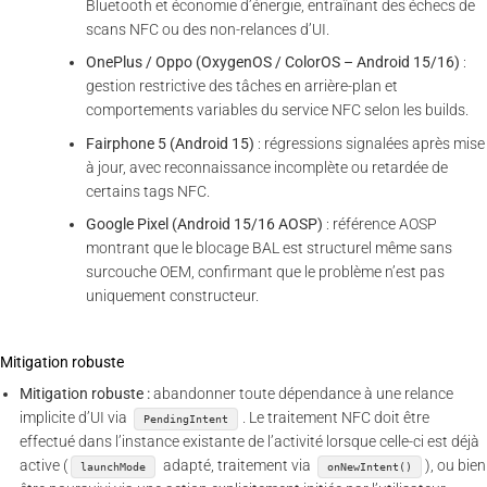
Bluetooth et économie d’énergie, entraînant des échecs de
scans NFC ou des non-relances d’UI.
OnePlus / Oppo (OxygenOS / ColorOS – Android 15/16)
:
gestion restrictive des tâches en arrière-plan et
comportements variables du service NFC selon les builds.
Fairphone 5 (Android 15)
: régressions signalées après mise
à jour, avec reconnaissance incomplète ou retardée de
certains tags NFC.
Google Pixel (Android 15/16 AOSP)
: référence AOSP
montrant que le blocage BAL est structurel même sans
surcouche OEM, confirmant que le problème n’est pas
uniquement constructeur.
Mitigation robuste
Mitigation robuste :
abandonner toute dépendance à une relance
implicite d’UI via
. Le traitement NFC doit être
PendingIntent
effectué dans l’instance existante de l’activité lorsque celle-ci est déjà
active (
adapté, traitement via
), ou bien
launchMode
onNewIntent()