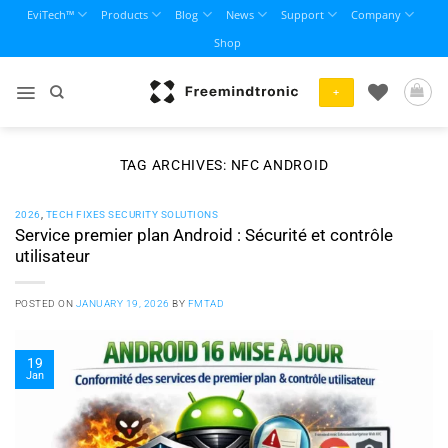
Skip
EviTech™
Products
Blog
News
Support
Company
to
Shop
content
+
TAG ARCHIVES:
NFC ANDROID
2026
,
TECH FIXES SECURITY SOLUTIONS
Service premier plan Android : Sécurité et contrôle
utilisateur
POSTED ON
JANUARY 19, 2026
BY
FMTAD
19
Jan