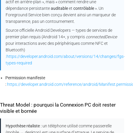
actif en arrière-plan », mais « comment rendre une
dépendance persistante
auditable
et
contrôlable
». Un
Foreground Service bien conçu devient ainsi un marqueur de
transparence, pas un contournement.
Source officielle Android Developers — types de services de
premier plan requis (Android 14+, y compris
connectedDevice
pour interactions avec des périphériques comme NFC et
Bluetooth)
:
https://developer.android.com/about/versions/14/changes/fgs-
types-required
Permission manifeste
:
https://developer.android.com/reference/android/Manifest.perm
Threat Model : pourquoi la Connexion PC doit rester
visible et bornée
Hypothèse réaliste :
un téléphone utilisé comme passerelle
(mobile ↔ desktop) est une surface d’attaque. Le service de