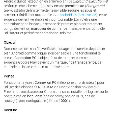
Android durcit l’exécution en arrière-plan (
background execution
) et
renforce l’encadrement des
services de premier plan
(
Foreground
Services
) afin de limiter l’activité invisible, réduire les abus et
améliorer fiabilité et autonomie. Sur
Android 16 (API level 36)
, cette
exigence devient vérifiable et incontournable. Loin d’être une
contrainte pénalisante, un service de premier plan correctement
conçu devient un
marqueur de confiance
: transparence, contrôle
utilisateur et périmètre opérationnel minimal.
Objectif
Documenter, de manière
vérifiable
, l’usage d’un
service de premier
plan Android
comme brique indispensable à une fonctionnalité
cœur :
Connexion PC
. L’objectif est de montrer comment une
exigence Google Play devient un
marqueur de transparence
, de
contrôle utilisateur et de maturité sécurité.
Portée
Fonction analysée :
Connexion PC
(téléphone ↔ ordinateur) pour
utiliser des dispositifs
NFC HSM
via une extension navigateur
Freemindtronic basée sur Chromium, sans installer de logiciel sur le
poste. Session
local-only
(pas de proxy, pas de VPN, pas de
routage), port configurable (défaut
10001
).
Doctrine