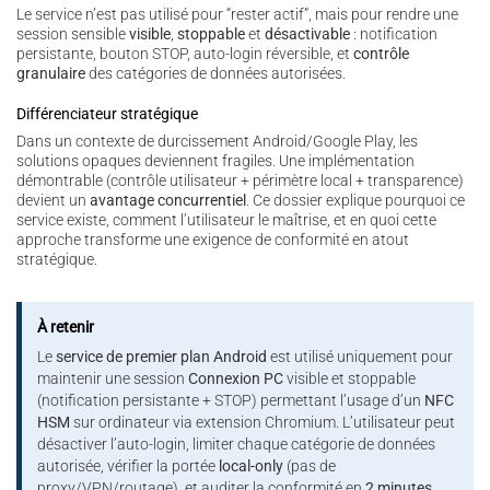
Le service n’est pas utilisé pour “rester actif”, mais pour rendre une
session sensible
visible
,
stoppable
et
désactivable
: notification
persistante, bouton STOP, auto-login réversible, et
contrôle
granulaire
des catégories de données autorisées.
Différenciateur stratégique
Dans un contexte de durcissement Android/Google Play, les
solutions opaques deviennent fragiles. Une implémentation
démontrable (contrôle utilisateur + périmètre local + transparence)
devient un
avantage concurrentiel
. Ce dossier explique pourquoi ce
service existe, comment l’utilisateur le maîtrise, et en quoi cette
approche transforme une exigence de conformité en atout
stratégique.
À retenir
Le
service de premier plan Android
est utilisé uniquement pour
maintenir une session
Connexion PC
visible et stoppable
(notification persistante + STOP) permettant l’usage d’un
NFC
HSM
sur ordinateur via extension Chromium. L’utilisateur peut
désactiver l’auto-login, limiter chaque catégorie de données
autorisée, vérifier la portée
local-only
(pas de
proxy/VPN/routage), et auditer la conformité en
2 minutes
.