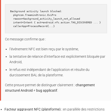
Background activity launch blocked:

  pkg=com.freemindtronic.EviPro

  reason=background_activity_launch_not_allowed

  intent=Intent { act=android.nfc.action.TAG_DISCOVERED ... }

Ce message confirme que :
l’événement NFC est bien reçu par le système,
la tentative de relance d’interface est explicitement bloquée par
Android,
le refus est indépendant de l’application et résulte du
durcissement BAL de la plateforme.
Cette preuve permet de distinguer clairement :
changement
structurel Android
≠
bug applicatif
.
Facteur aggravant NFC (plateforme) :
en parallèle des restrictions