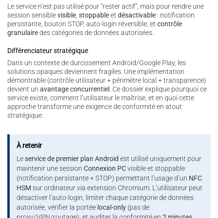
Le service n’est pas utilisé pour “rester actif”, mais pour rendre une
session sensible
visible
,
stoppable
et
désactivable
: notification
persistante, bouton STOP, auto-login réversible, et
contrôle
granulaire
des catégories de données autorisées.
Différenciateur stratégique
Dans un contexte de durcissement Android/Google Play, les
solutions opaques deviennent fragiles. Une implémentation
démontrable (contrôle utilisateur + périmètre local + transparence)
devient un
avantage concurrentiel
. Ce dossier explique pourquoi ce
service existe, comment l’utilisateur le maîtrise, et en quoi cette
approche transforme une exigence de conformité en atout
stratégique.
À retenir
Le
service de premier plan Android
est utilisé uniquement pour
maintenir une session
Connexion PC
visible et stoppable
(notification persistante + STOP) permettant l’usage d’un
NFC
HSM
sur ordinateur via extension Chromium. L’utilisateur peut
désactiver l’auto-login, limiter chaque catégorie de données
autorisée, vérifier la portée
local-only
(pas de
proxy/VPN/routage), et auditer la conformité en
2 minutes
.