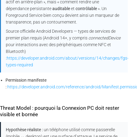
actif en arrière-plan », mais « comment rendre une
dépendance persistante
auditable
et
contrôlable
». Un
Foreground Service bien conçu devient ainsi un marqueur de
transparence, pas un contournement.
Source officielle Android Developers — types de services de
premier plan requis (Android 14+, y compris
connectedDevice
pour interactions avec des périphériques comme NFC et
Bluetooth)
:
https://developer.android.com/about/versions/14/changes/fgs-
types-required
Permission manifeste
:
https://developer.android.com/reference/android/Manifest.perm
Threat Model : pourquoi la Connexion PC doit rester
visible et bornée
Hypothèse réaliste :
un téléphone utilisé comme passerelle
(mobile ↔ desktop) est une surface d’attaque. Le service de