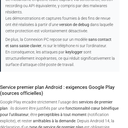
recording ou API équivalente, y compris par des malwares
résidents.
Les démonstrations et captures fournies à des fins de revue
ont été réalisées à partir d’une
version de debug
dans laquelle
cette protection est volontairement désactivée.
De plus, la Connexion PC repose sur un modèle
sans contact
et sans saisie clavier
, ni sur le téléphone ni sur l’ordinateur.
En conséquence, les attaques par
keylogger
sont
structurellement inopérantes, ce qui réduit significativement la
surface d’attaque côté poste de travail.
Service premier plan Android : exigences Google Play
(sources officielles)
Google Play encadre strictement l’usage des
services de premier
plan
: ils doivent être justifiés par une
fonctionnalité cœur bénéfique
pour l’utilisateur
, être
perceptibles à tout moment
(notification
explicite), et rester
arrêtables à la demande
. Depuis Android 14, la
déclaration d’un
type de service de premier plan
est obligatoire.