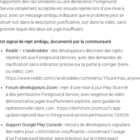
rapportent des cas similaires où une déclaration Foreground
Service initialement acceptée est ensuite rejetée lors d’une mise à
jour, avec un message ambigu indiquant que le problème peut se
situer soit dans la description justificative, soit dans la vidéo, sans
préciser lequel des deux est jugé insuffisant.
Un signal de rejet ambigu, documenté par la communauté
Reddit – r/androiddev :
des développeurs décrivent des rejets
répétés liés aux Foreground Services, avec des demandes de
clarification sans indication précise sur la partie à corriger (texte
ou vidéo). Lien :
https://www.reddit.com/r/androiddev/comments/1fsuii4/has_anyon
Forum développeurs Zoom :
rejet d’une mise à jour Play Store lié
à des permissions Foreground Service, avec exigence de vidéo
démonstrative jugée insuffamment explicite, sans guidance
opérationnelle claire. Lien : https://devforum.zoom.us/t/app-
update-rejected-due-to-foreground-service-permissions/103026
Support Google Play Console :
retours de développeurs signalant
des rejets pour « information insuffisante » concernant l’usage
d’un Foreground Service, sans précision sur le critère exact