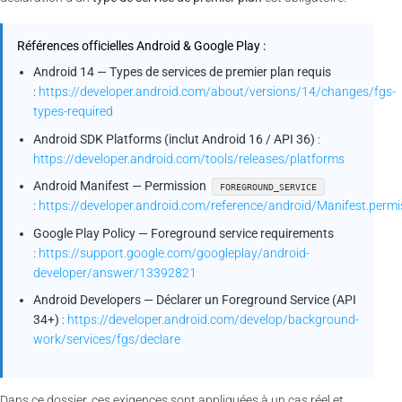
Références officielles Android & Google Play :
Android 14 — Types de services de premier plan requis
:
https://developer.android.com/about/versions/14/changes/fgs-
types-required
Android SDK Platforms (inclut Android 16 / API 36)
:
https://developer.android.com/tools/releases/platforms
Android Manifest — Permission
FOREGROUND_SERVICE
:
https://developer.android.com/reference/android/Manifest.p
Google Play Policy — Foreground service requirements
:
https://support.google.com/googleplay/android-
developer/answer/13392821
Android Developers — Déclarer un Foreground Service (API
34+)
:
https://developer.android.com/develop/background-
work/services/fgs/declare
Dans ce dossier, ces exigences sont appliquées à un cas réel et