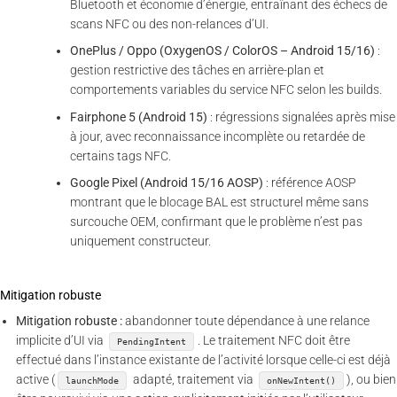
Bluetooth et économie d’énergie, entraînant des échecs de
scans NFC ou des non-relances d’UI.
OnePlus / Oppo (OxygenOS / ColorOS – Android 15/16)
:
gestion restrictive des tâches en arrière-plan et
comportements variables du service NFC selon les builds.
Fairphone 5 (Android 15)
: régressions signalées après mise
à jour, avec reconnaissance incomplète ou retardée de
certains tags NFC.
Google Pixel (Android 15/16 AOSP)
: référence AOSP
montrant que le blocage BAL est structurel même sans
surcouche OEM, confirmant que le problème n’est pas
uniquement constructeur.
Mitigation robuste
Mitigation robuste :
abandonner toute dépendance à une relance
implicite d’UI via
. Le traitement NFC doit être
PendingIntent
effectué dans l’instance existante de l’activité lorsque celle-ci est déjà
active (
adapté, traitement via
), ou bien
launchMode
onNewIntent()