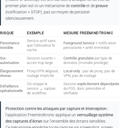
premier plan est ici un mécanisme de
contrôle
et de
preuve
(notification + STOP), pas un moyen de persister
silencieusement.
RISQUE
EXEMPLE
MESURE FREEMINDTRONIC
Service actif sans
Persistance
Foreground Service
+ notification
que l’utilisateur le
invisible
persistante + arrêt immédiat
sache
Sur-
Session ouverte =
Contrôle granulaire
par type de
autorisation
accès trop large
données (moindre privilège)
Élargissement
Proxy/VPN déguisé,
Local-only
: pas de proxy, pas de
réseau
routage implicite
VPN, pas de routage
OS stoppe le
Session
explicitement dépendante
Défaillance
service → rupture
du FGS, donc prévisible et
opérationnelle
de workflow
vérifiable
Protection contre les attaques par capture et interception :
l’application Freemindtronic applique un
verrouillage système
des captures d’écran
sur l’ensemble des écrans sensibles.
Ce mécanisme empêche toute capture via screenshot, screen