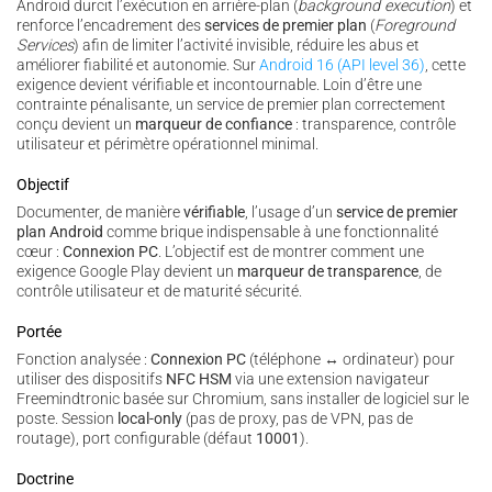
Android durcit l’exécution en arrière-plan (
background execution
) et
renforce l’encadrement des
services de premier plan
(
Foreground
Services
) afin de limiter l’activité invisible, réduire les abus et
améliorer fiabilité et autonomie. Sur
Android 16 (API level 36)
, cette
exigence devient vérifiable et incontournable. Loin d’être une
contrainte pénalisante, un service de premier plan correctement
conçu devient un
marqueur de confiance
: transparence, contrôle
utilisateur et périmètre opérationnel minimal.
Objectif
Documenter, de manière
vérifiable
, l’usage d’un
service de premier
plan Android
comme brique indispensable à une fonctionnalité
cœur :
Connexion PC
. L’objectif est de montrer comment une
exigence Google Play devient un
marqueur de transparence
, de
contrôle utilisateur et de maturité sécurité.
Portée
Fonction analysée :
Connexion PC
(téléphone ↔ ordinateur) pour
utiliser des dispositifs
NFC HSM
via une extension navigateur
Freemindtronic basée sur Chromium, sans installer de logiciel sur le
poste. Session
local-only
(pas de proxy, pas de VPN, pas de
routage), port configurable (défaut
10001
).
Doctrine