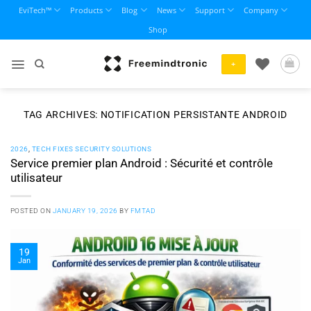
Skip
EviTech™
Products
Blog
News
Support
Company
to
Shop
content
+
TAG ARCHIVES:
NOTIFICATION PERSISTANTE ANDROID
2026
,
TECH FIXES SECURITY SOLUTIONS
Service premier plan Android : Sécurité et contrôle
utilisateur
POSTED ON
JANUARY 19, 2026
BY
FMTAD
19
Jan