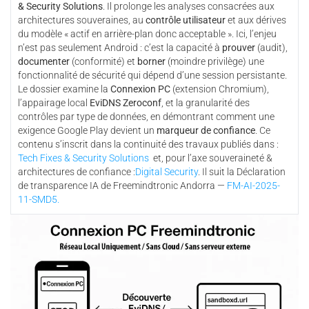
& Security Solutions
. Il prolonge les analyses consacrées aux
architectures souveraines, au
contrôle utilisateur
et aux dérives
du modèle « actif en arrière-plan donc acceptable ». Ici, l’enjeu
n’est pas seulement Android : c’est la capacité à
prouver
(audit),
documenter
(conformité) et
borner
(moindre privilège) une
fonctionnalité de sécurité qui dépend d’une session persistante.
Le dossier examine la
Connexion PC
(extension Chromium),
l’appairage local
EviDNS Zeroconf
, et la granularité des
contrôles par type de données, en démontrant comment une
exigence Google Play devient un
marqueur de confiance
. Ce
contenu s’inscrit dans la continuité des travaux publiés dans :
Tech Fixes & Security Solutions
et, pour l’axe souveraineté &
architectures de confiance :
Digital Security
. Il suit la Déclaration
de transparence IA de Freemindtronic Andorra —
FM-AI-2025-
11-SMD5.