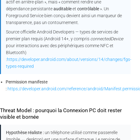
actif en arrière-plan », mais « comment rendre une
dépendance persistante
auditable
et
contrôlable
». Un
Foreground Service bien conçu devient ainsi un marqueur de
transparence, pas un contournement.
Source officielle Android Developers — types de services de
premier plan requis (Android 14+, y compris
connectedDevice
pour interactions avec des périphériques comme NFC et
Bluetooth)
:
https://developer.android.com/about/versions/14/changes/fgs-
types-required
Permission manifeste
:
https://developer.android.com/reference/android/Manifest.perm
Threat Model : pourquoi la Connexion PC doit rester
visible et bornée
Hypothèse réaliste :
un téléphone utilisé comme passerelle
(mobile ↔ desktop) est une surface d’attaque. Le service de