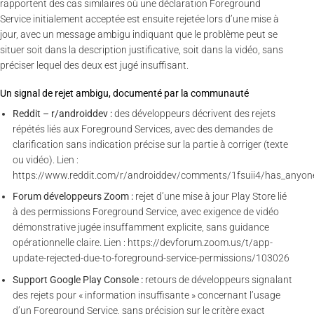
rapportent des cas similaires où une déclaration Foreground
Service initialement acceptée est ensuite rejetée lors d’une mise à
jour, avec un message ambigu indiquant que le problème peut se
situer soit dans la description justificative, soit dans la vidéo, sans
préciser lequel des deux est jugé insuffisant.
Un signal de rejet ambigu, documenté par la communauté
Reddit – r/androiddev :
des développeurs décrivent des rejets
répétés liés aux Foreground Services, avec des demandes de
clarification sans indication précise sur la partie à corriger (texte
ou vidéo). Lien :
https://www.reddit.com/r/androiddev/comments/1fsuii4/has_anyon
Forum développeurs Zoom :
rejet d’une mise à jour Play Store lié
à des permissions Foreground Service, avec exigence de vidéo
démonstrative jugée insuffamment explicite, sans guidance
opérationnelle claire. Lien : https://devforum.zoom.us/t/app-
update-rejected-due-to-foreground-service-permissions/103026
Support Google Play Console :
retours de développeurs signalant
des rejets pour « information insuffisante » concernant l’usage
d’un Foreground Service, sans précision sur le critère exact