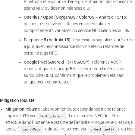
Bluetooth et économie d’énergie, entraînant des échecs de
scans NFC ou des non-relances d’UI.
OnePlus / Oppo (OxygenOS / ColorOS – Android 15/16)
:
gestion restrictive des tâches en arrière-plan et
comportements variables du service NFC selon les builds.
Fairphone 5 (Android 15)
: régressions signalées après mise
à jour, avec reconnaissance incomplète ou retardée de
certains tags NFC.
Google Pixel (Android 15/16 AOSP)
: référence AOSP
montrant que le blocage BAL est structurel même sans
surcouche OEM, confirmant que le problème n’est pas
uniquement constructeur.
Mitigation robuste
Mitigation robuste :
abandonner toute dépendance à une relance
implicite d’UI via
. Le traitement NFC doit être
PendingIntent
effectué dans l’instance existante de l’activité lorsque celle-ci est déjà
active (
adapté, traitement via
), ou bien
launchMode
onNewIntent()