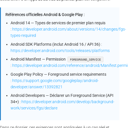
Références officielles Android & Google Play :
Android 14 — Types de services de premier plan requis
:
https://developer.android.com/about/versions/14/changes/fgs-
types-required
Android SDK Platforms (inclut Android 16 / API 36)
:
https://developer.android.com/tools/releases/platforms
Android Manifest — Permission
FOREGROUND_SERVICE
:
https://developer.android.com/reference/android/Manifest.p
Google Play Policy — Foreground service requirements
:
https://support.google.com/googleplay/android-
developer/answer/13392821
Android Developers — Déclarer un Foreground Service (API
34+)
:
https://developer.android.com/develop/background-
work/services/fgs/declare
Dans ce dossier, ces exigences sont appliquées à un cas réel et