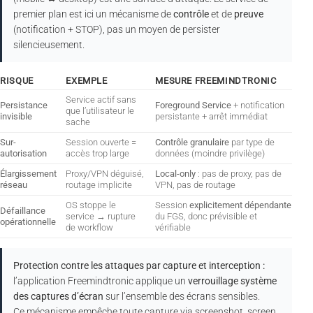
premier plan est ici un mécanisme de
contrôle
et de
preuve
(notification + STOP), pas un moyen de persister
silencieusement.
RISQUE
EXEMPLE
MESURE FREEMINDTRONIC
Service actif sans
Persistance
Foreground Service
+ notification
que l’utilisateur le
invisible
persistante + arrêt immédiat
sache
Sur-
Session ouverte =
Contrôle granulaire
par type de
autorisation
accès trop large
données (moindre privilège)
Élargissement
Proxy/VPN déguisé,
Local-only
: pas de proxy, pas de
réseau
routage implicite
VPN, pas de routage
OS stoppe le
Session
explicitement dépendante
Défaillance
service → rupture
du FGS, donc prévisible et
opérationnelle
de workflow
vérifiable
Protection contre les attaques par capture et interception :
l’application Freemindtronic applique un
verrouillage système
des captures d’écran
sur l’ensemble des écrans sensibles.
Ce mécanisme empêche toute capture via screenshot, screen