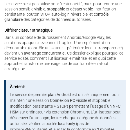
Le service n’est pas utilisé pour “rester actif”, mais pour rendre une
session sensible
visible
,
stoppable
et
désactivable
: notification
persistante, bouton STOP, auto-login réversible, et
contrôle
granulaire
des catégories de données autorisées.
Différenciateur stratégique
Dans un contexte de durcissement Android/Google Play, les
solutions opaques deviennent fragiles. Une implémentation
démontrable (contrôle utilisateur + périmètre local + transparence)
devient un
avantage concurrentiel
. Ce dossier explique pourquoi ce
service existe, comment l’utilisateur le maîtrise, et en quoi cette
approche transforme une exigence de conformité en atout
stratégique.
À retenir
Le
service de premier plan Android
est utilisé uniquement pour
maintenir une session
Connexion PC
visible et stoppable
(notification persistante + STOP) permettant l’usage d’un
NFC
HSM
sur ordinateur via extension Chromium. L’utilisateur peut
désactiver l’auto-login, limiter chaque catégorie de données
autorisée, vérifier la portée
local-only
(pas de
proxy/VPN/routage), et auditer la conformité en
2 minutes
.