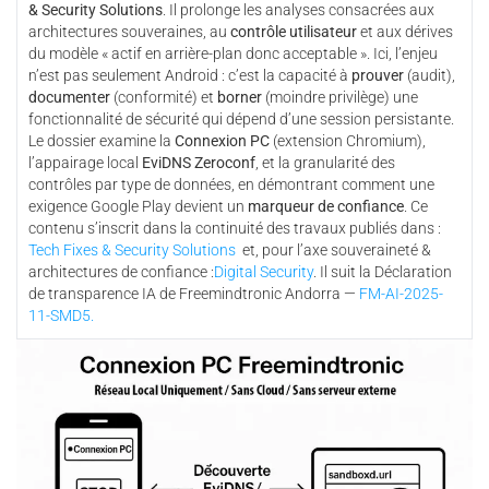
& Security Solutions
. Il prolonge les analyses consacrées aux
architectures souveraines, au
contrôle utilisateur
et aux dérives
du modèle « actif en arrière-plan donc acceptable ». Ici, l’enjeu
n’est pas seulement Android : c’est la capacité à
prouver
(audit),
documenter
(conformité) et
borner
(moindre privilège) une
fonctionnalité de sécurité qui dépend d’une session persistante.
Le dossier examine la
Connexion PC
(extension Chromium),
l’appairage local
EviDNS Zeroconf
, et la granularité des
contrôles par type de données, en démontrant comment une
exigence Google Play devient un
marqueur de confiance
. Ce
contenu s’inscrit dans la continuité des travaux publiés dans :
Tech Fixes & Security Solutions
et, pour l’axe souveraineté &
architectures de confiance :
Digital Security
. Il suit la Déclaration
de transparence IA de Freemindtronic Andorra —
FM-AI-2025-
11-SMD5.