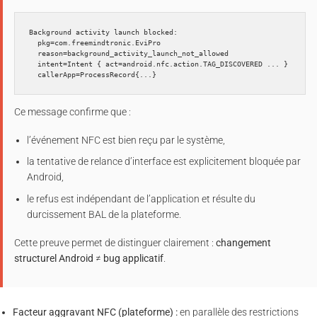
Background activity launch blocked:

  pkg=com.freemindtronic.EviPro

  reason=background_activity_launch_not_allowed

  intent=Intent { act=android.nfc.action.TAG_DISCOVERED ... }

Ce message confirme que :
l’événement NFC est bien reçu par le système,
la tentative de relance d’interface est explicitement bloquée par
Android,
le refus est indépendant de l’application et résulte du
durcissement BAL de la plateforme.
Cette preuve permet de distinguer clairement :
changement
structurel Android
≠
bug applicatif
.
Facteur aggravant NFC (plateforme) :
en parallèle des restrictions