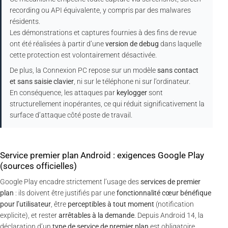
recording ou API équivalente, y compris par des malwares
résidents.
Les démonstrations et captures fournies à des fins de revue
ont été réalisées à partir d’une
version de debug
dans laquelle
cette protection est volontairement désactivée.
De plus, la Connexion PC repose sur un modèle
sans contact
et sans saisie clavier
, ni sur le téléphone ni sur l’ordinateur.
En conséquence, les attaques par
keylogger
sont
structurellement inopérantes, ce qui réduit significativement la
surface d’attaque côté poste de travail.
Service premier plan Android : exigences Google Play
(sources officielles)
Google Play encadre strictement l’usage des
services de premier
plan
: ils doivent être justifiés par une
fonctionnalité cœur bénéfique
pour l’utilisateur
, être
perceptibles à tout moment
(notification
explicite), et rester
arrêtables à la demande
. Depuis Android 14, la
déclaration d’un
type de service de premier plan
est obligatoire.