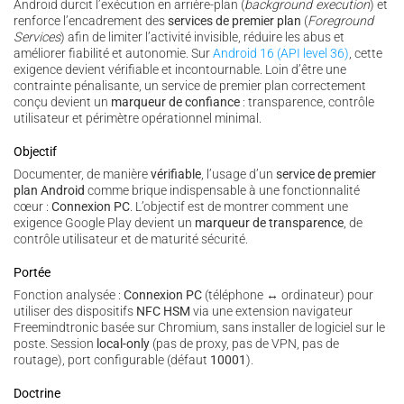
Android durcit l’exécution en arrière-plan (
background execution
) et
renforce l’encadrement des
services de premier plan
(
Foreground
Services
) afin de limiter l’activité invisible, réduire les abus et
améliorer fiabilité et autonomie. Sur
Android 16 (API level 36)
, cette
exigence devient vérifiable et incontournable. Loin d’être une
contrainte pénalisante, un service de premier plan correctement
conçu devient un
marqueur de confiance
: transparence, contrôle
utilisateur et périmètre opérationnel minimal.
Objectif
Documenter, de manière
vérifiable
, l’usage d’un
service de premier
plan Android
comme brique indispensable à une fonctionnalité
cœur :
Connexion PC
. L’objectif est de montrer comment une
exigence Google Play devient un
marqueur de transparence
, de
contrôle utilisateur et de maturité sécurité.
Portée
Fonction analysée :
Connexion PC
(téléphone ↔ ordinateur) pour
utiliser des dispositifs
NFC HSM
via une extension navigateur
Freemindtronic basée sur Chromium, sans installer de logiciel sur le
poste. Session
local-only
(pas de proxy, pas de VPN, pas de
routage), port configurable (défaut
10001
).
Doctrine