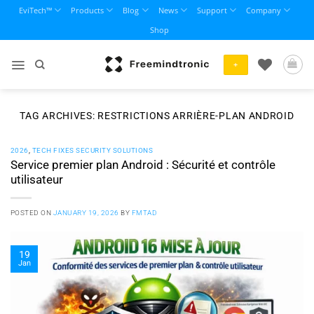
Skip
EviTech™
Products
Blog
News
Support
Company
to
Shop
content
+
TAG ARCHIVES:
RESTRICTIONS ARRIÈRE-PLAN ANDROID
2026
,
TECH FIXES SECURITY SOLUTIONS
Service premier plan Android : Sécurité et contrôle
utilisateur
POSTED ON
JANUARY 19, 2026
BY
FMTAD
19
Jan