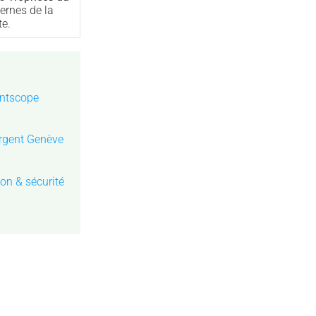
rnes de la
te.
ntscope
argent Genève
on & sécurité