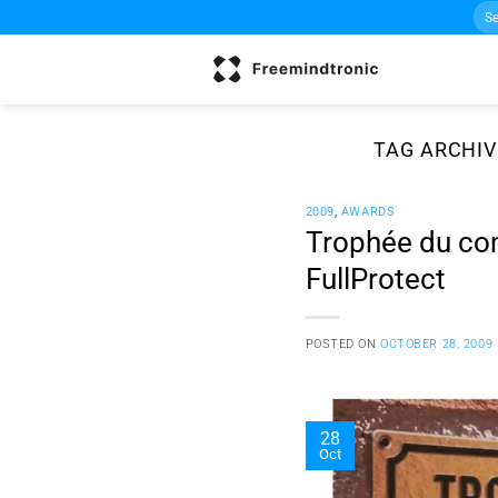
Sea
Skip
for:
to
content
TAG ARCHIV
2009
,
AWARDS
Trophée du com
FullProtect
POSTED ON
OCTOBER 28, 2009
28
Oct