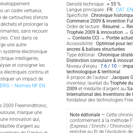
 développement
Densité technique :
≈ 55 %
Langue principale :
FR
.
CAT
.
EN
ns un cadre vertueux,
Spécificité :
Chronique historiq
 de cartouches d’encre
Commerce 2009 & invention Ful
s déchets et prolonger la
Ordre de lecture :
Résumé → Rés
rimantes, sans recourir
Trophée 2009 & innovation → G
→ Contexte CCI → Portée actuel
les. C’est dans ce
Accessibilité :
Optimisé pour lec
ge une autre
ancres & balises structurées
un système électronique
Type éditorial :
Chronique strat
trique intelligente,
Distinction consulaire & innova
alyser et consigner les
Niveau d’enjeu :
7.6 / 10
—
impa
technologique & territorial
x électriques continu et
À propos de l’auteur :
Jacques G
ostiquer un impact de
inventeur, lauréat du
Trophée d
ERIS – Normes NF EN
2009
et médaille d’argent au
Sa
International des Inventions d
fondateur des technologies Fre
 2009 Freemindtronic,
Toulouse, marque une
Note éditoriale —
Cette chroniq
r une innovation qui,
conformément à la méthode F
(Express / Enrichi / Chronicle) 
édaillée d’argent au
enrichie au fil de l’évolution d
Inventions de Genève et,