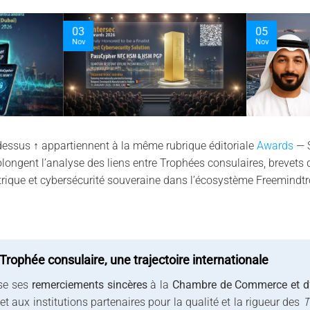
03
05
Nov
Nov
i-dessus ↑ appartiennent à la même rubrique éditoriale
Awards
— S
rolongent l’analyse des liens entre Trophées consulaires, brevets 
trique et cybersécurité souveraine dans l’écosystème Freemindtr
ophée consulaire, une trajectoire internationale
se ses
remerciements sincères
à la
Chambre de Commerce et d’
 aux institutions partenaires pour la qualité et la rigueur des
T