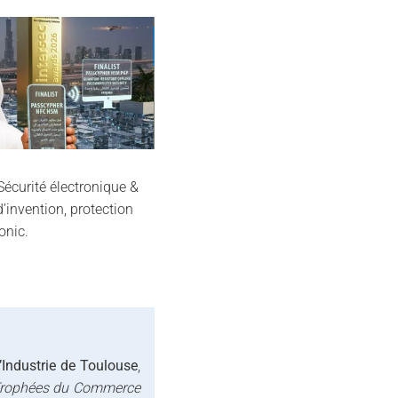
06
14
Nov
Nov
écurité électronique &
d’invention, protection
onic.
Industrie de Toulouse
,
rophées du Commerce