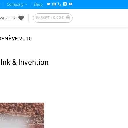
Company
Shop
WISHLIST
BASKET /
0,00
€
GENÈVE 2010
nk & Invention