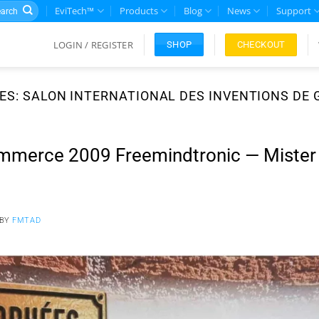
rch
EviTech™
Products
Blog
News
Support
LOGIN / REGISTER
CHECKOUT
SHOP
ES:
SALON INTERNATIONAL DES INVENTIONS DE 
merce 2009 Freemindtronic — Mister I
BY
FMTAD