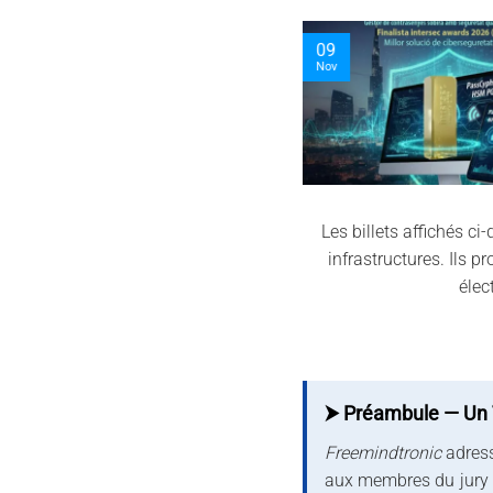
09
Nov
Les billets affichés c
infrastructures. Ils p
élec
⮞ Préambule — Un Tr
Freemindtronic
adres
aux membres du jury et