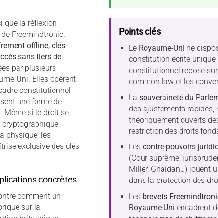
i que la réflexion
Points clés
N de Freemindtronic.
frement offline, clés
Le
Royaume-Uni
ne dispos
ccès sans tiers de
constitution écrite unique 
es par plusieurs
constitutionnel repose sur l
ume-Uni. Elles opèrent
common law et les conven
cadre constitutionnel
La
souveraineté du Parle
posent une forme de
des ajustements rapides, 
e
. Même si le droit se
théoriquement ouverts de
on cryptographique
restriction des droits fo
a physique, les
rise exclusive des clés
Les
contre-pouvoirs juridi
(Cour suprême, jurisprud
Miller, Ghaidan…) jouent un
plications concrètes
dans la protection des dro
montre comment un
Les
brevets Freemindtroni
ique sur la
Royaume-Uni
encadrent d