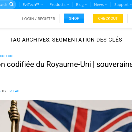
rch
EviTech™
Products
Blog
News
Support
LOGIN / REGISTER
CHECKOUT
SHOP
TAG ARCHIVES:
SEGMENTATION DES CLÉS
CULTURE
on codifiée du Royaume-Uni | souverai
5
BY
FMTAD