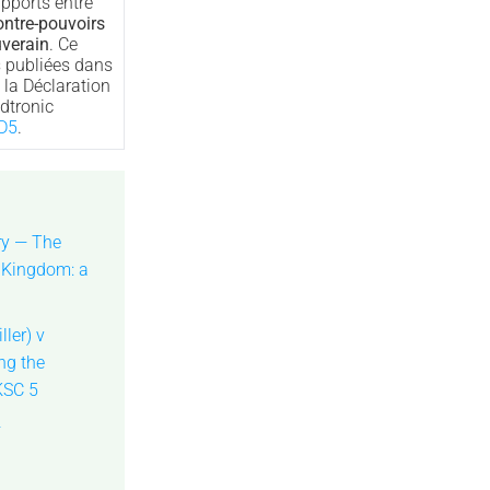
rapports entre
ontre-pouvoirs
uverain
. Ce
 publiées dans
it la Déclaration
dtronic
D5
.
ry — The
d Kingdom: a
ler) v
ing the
KSC 5
—