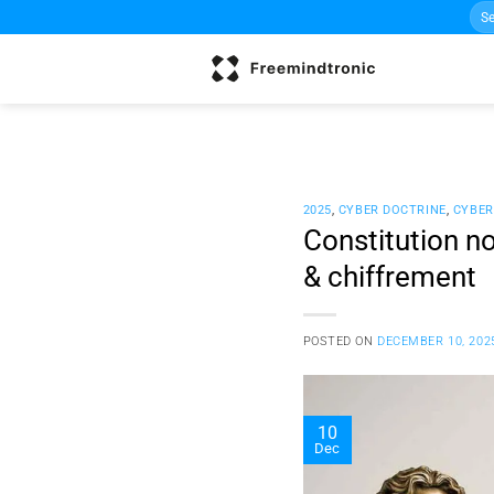
Sea
Skip
for:
to
content
2025
,
CYBER DOCTRINE
,
CYBER
Constitution n
& chiffrement
POSTED ON
DECEMBER 10, 202
10
Dec