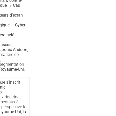
ts & contre-
ique → Cas
teurs d’écran —
égique — Cyber
eraineté
ascuel
,
tronic Andorre
,
 matière de
,
e segmentation
Royaume-Uni
.
ue s’inscrit
nic
ux
ux doctrines
amentaux à
 perspective la
Royaume-Uni
, la