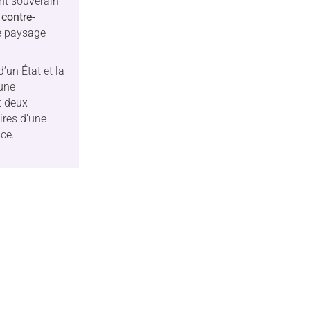
nt souverain
n
contre-
e paysage
’un État et la
une
t deux
res d’une
ce.