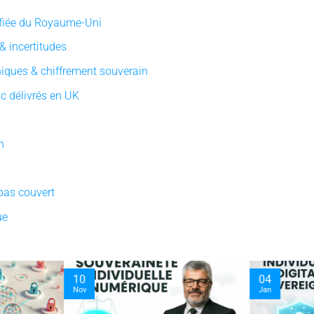
ifiée du Royaume-Uni
& incertitudes
niques & chiffrement souverain
c délivrés en UK
n
pas couvert
ue
10
04
Nov
Jan