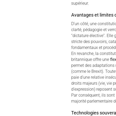
supérieur.
Avantages et limites
D’un côté, une constituti
clarté, pédagogie et verr
“dictature élective”. Elle
stricte des pouvoirs, cat
fondamentaux et procédur
En revanche, la constitut
britannique offre une
fle
permet des adaptations 
(comme le Brexit). Toutef
paie d’une relative insécu
droits majeurs (vie, vie pr
d’expression) reposent su
Par conséquent, ils sont
majorité parlementaire d
Technologies souverai