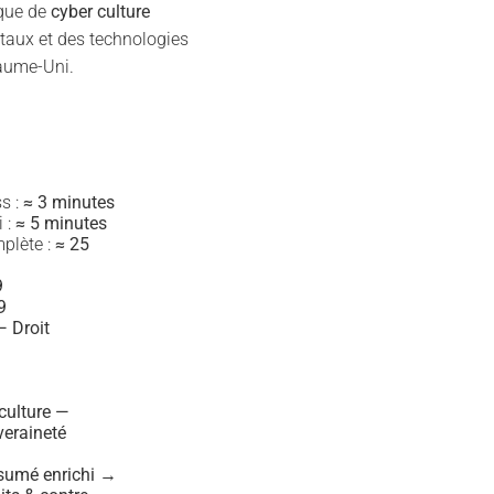
que de
cyber culture
ntaux et des technologies
yaume-Uni.
s :
≈ 3 minutes
 :
≈ 5 minutes
plète :
≈ 25
9
9
 Droit
culture —
veraineté
umé enrichi →