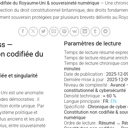
odifiée du Royaume-Uni & souveraineté numérique
— Une chroni
rsection du droit constitutionnel britannique, des droits fondame
ement souverain protégées par plusieurs brevets délivrés au Ro
Paramètres de lecture
ss —
on codifiée du
Temps de lecture résumé expres
Temps de lecture résumé enrichi
Temps de lecture chronique com
minutes
Date de publication :
2025-12-0
iée et singularité
Dernière mise à jour :
2025-12-0
Niveau de complexité :
Avancé —
constitutionnel & cybersécurité
Uni est une anomalie
Densité technique :
≈ 60 %
des démocraties : il
Langue principale :
FR.
EN.
tion écrite unique. Par
Spécificité :
Chronique de cyber 
Constitution non codifiée & sou
système politique et
numérique
plus anciens et les plus
Ordre de lecture :
Résumé → Rés
lus, entre souveraineté