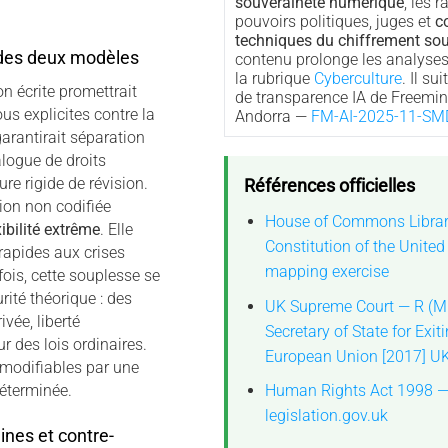
souveraineté numérique
, les 
pouvoirs politiques, juges et
c
techniques du chiffrement so
 des deux modèles
contenu prolonge les analyses
la rubrique
Cyberculture
. Il su
on écrite promettrait
de transparence IA de Freemin
ous explicites contre la
Andorra —
FM-AI-2025-11-SM
 garantirait séparation
alogue de droits
e rigide de révision.
Références officielles
ion non codifiée
House of Commons Libra
xibilité extrême
. Elle
Constitution of the Unite
rapides aux crises
mapping exercise
ois, cette souplesse se
rité théorique : des
UK Supreme Court — R (Mil
ivée, liberté
Secretary of State for Exit
r des lois ordinaires.
European Union [2017] U
 modifiables par une
Human Rights Act 1998 
éterminée.
legislation.gov.uk
nes et contre-