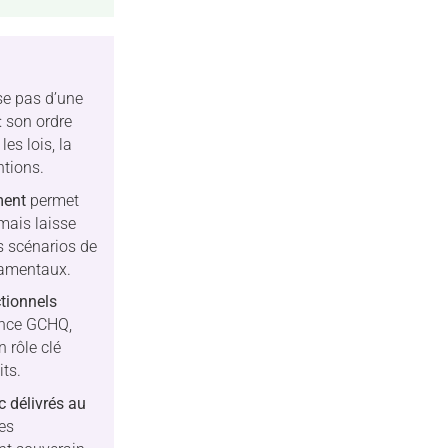
e pas d’une
: son ordre
es lois, la
tions.
ment
permet
mais laisse
s scénarios de
ndamentaux.
ctionnels
ence GCHQ,
 rôle clé
its.
c délivrés au
es