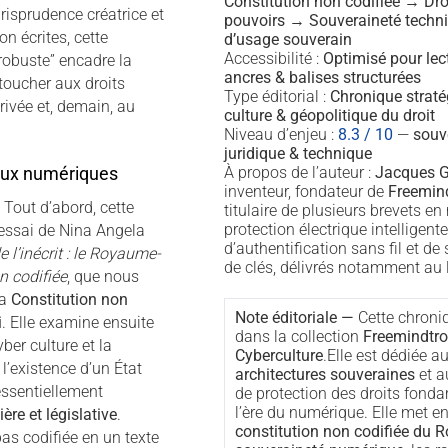
Constitution non codifiée → Droi
risprudence créatrice et
pouvoirs → Souveraineté techn
n écrites, cette
d’usage souverain
Accessibilité :
Optimisé pour lec
robuste” encadre la
ancres & balises structurées
toucher aux droits
Type éditorial :
Chronique strat
rivée et, demain, au
culture & géopolitique du droit
Niveau d’enjeu :
8.3 / 10
—
souv
juridique & technique
À propos de l’auteur :
Jacques G
jeux numériques
inventeur, fondateur de
Freemind
: Tout d’abord, cette
titulaire de plusieurs brevets en
protection électrique intelligente
’essai de Nina Angela
d’authentification sans fil et d
e l’inécrit : le Royaume-
de clés, délivrés notamment au
n codifiée
, que nous
la
Constitution non
Note éditoriale —
Cette chroniq
i
. Elle examine ensuite
dans la collection
Freemindtro
yber culture et la
Cyberculture
.Elle est dédiée a
l’existence d’un État
architectures souveraines
et a
essentiellement
de protection des droits fond
l’ère du numérique. Elle met en
ère et législative
.
constitution non codifiée du 
pas codifiée en un texte