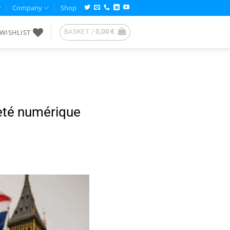
Company
Shop
WISHLIST
BASKET /
0,00
€
neté numérique