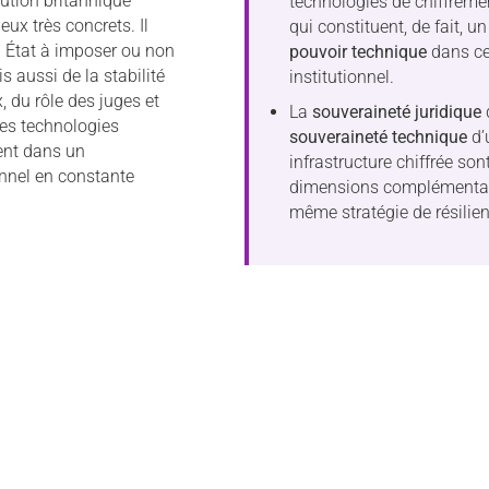
tution britannique
technologies de chiffreme
jeux très concrets. Il
qui constituent, de fait, u
n État à imposer ou non
pouvoir technique
dans c
 aussi de la stabilité
institutionnel.
 du rôle des juges et
La
souveraineté juridique
d
des technologies
souveraineté technique
d’
ent dans un
infrastructure chiffrée son
nnel en constante
dimensions complémentai
même stratégie de résilien